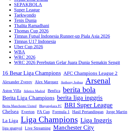
SEPAKBOLA
Super League
Taekwondo
Tenis Dunia
Thalita Ramadhani
Thomas Cup 2026
Timnas Futsal Indonesia Runner-up Piala Asia 2026
Timnas U17 Indonesia
Uber Cup 2026
WBA
WRC 2026
WRC 2026 Perebutan Gelar Juara Dunia Semakin Sengit
16 Besar Liga Champions
AFC Champions League 2
Arsenal
Alexander Zverev
Alex Marquez
Anthony Joshua
berita bola
Aston Villa
Benfica
Atletico Madrid
berita liga inggris
Berita Liga Champions
BRI Super League
Berita Manchester United
Bhayangkara FC
Chelsea
Everton
FA Cup
Formula 1
Hasil Pertandingan
Jorge Martin
Liga Champions
Liga Inggris
La Liga
Manchester City
liga spanyol
Live Streaming