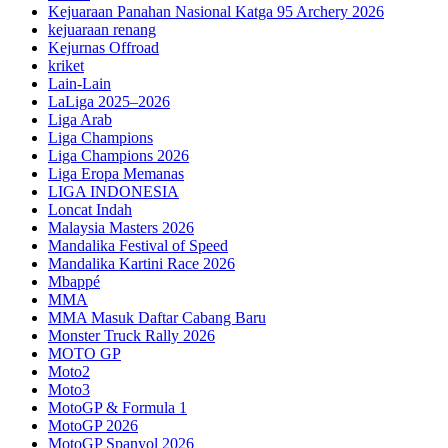
Kejuaraan Panahan Nasional Katga 95 Archery 2026
kejuaraan renang
Kejurnas Offroad
kriket
Lain-Lain
LaLiga 2025–2026
Liga Arab
Liga Champions
Liga Champions 2026
Liga Eropa Memanas
LIGA INDONESIA
Loncat Indah
Malaysia Masters 2026
Mandalika Festival of Speed
Mandalika Kartini Race 2026
Mbappé
MMA
MMA Masuk Daftar Cabang Baru
Monster Truck Rally 2026
MOTO GP
Moto2
Moto3
MotoGP & Formula 1
MotoGP 2026
MotoGP Spanyol 2026