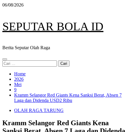
Skip
06/08/2026
to
content
SEPUTAR BOLA ID
Berita Seputar Olah Raga
Primary
Cari
Menu
untuk:
Home
2026
Mei
9
Kramm Selangor Red Giants Kena Sanksi Berat, Absen 7
Laga dan Didenda USD2 Ribu
OLAH RAGA TARUNG
Kramm Selangor Red Giants Kena
Sanksi Berat, Absen 7 Laga dan Didenda