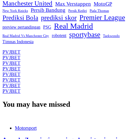
Manchester United
Max Verstappen
MotoGP
Persib Bandung
New York Knicks
Persik Kediri
Piala Thomas
Premier League
prediksi skor
Prediksi Bola
Real Madrid
preview pertandingan
PSG
sportybase
robotent
Real Madrid Vs Manchester City
Taekwondo
Timnas Indonesia
PVJBET
PVJBET
PVJBET
PVJBET
PVJBET
PVJBET
PVJBET
PVJBET
You may have missed
Motorsport