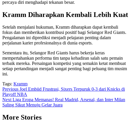
percaya diri menghadapi tekanan besar.
Kramm Diharapkan Kembali Lebih Kuat
Setelah menjalani hukuman, Kramm diharapkan dapat kembali
fokus dan memberikan kontribusi positif bagi Selangor Red Giants.
Pengalaman ini diprediksi menjadi pelajaran penting dalam
perjalanan karier profesionalnya di dunia esports.
Sementara itu, Selangor Red Giants harus bekerja keras
mempertahankan performa tim tanpa kehadiran salah satu pemain
terbaik mereka. Persaingan kompetisi yang semakin ketat membuat
setiap pertandingan menjadi sangat penting bagi peluang tim musim
ini.
Tags:
Kramm
Post
Previous
Joel Embiid Frustrasi, Sixers Terpuruk 0-3 dari Knicks di
Playoff NBA
navigation
Next
Liga Eropa Memanas! Real Madrid, Arsenal, dan Inter Milan
Saling Sikut Menuju Gelar Juara
More Stories