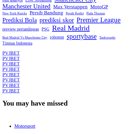
liga spanyol
Live Streaming
Manchester United
Max Verstappen
MotoGP
Persib Bandung
New York Knicks
Persik Kediri
Piala Thomas
Premier League
prediksi skor
Prediksi Bola
Real Madrid
preview pertandingan
PSG
sportybase
robotent
Real Madrid Vs Manchester City
Taekwondo
Timnas Indonesia
PVJBET
PVJBET
PVJBET
PVJBET
PVJBET
PVJBET
PVJBET
PVJBET
You may have missed
Motorsport