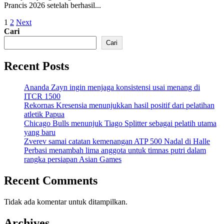
Prancis 2026 setelah berhasil...
Paginasi
1
2
Next
Cari
pos
Cari
Recent Posts
Ananda Zayn ingin menjaga konsistensi usai menang di
ITCR 1500
Rekornas Kresensia menunjukkan hasil positif dari pelatihan
atletik Papua
Chicago Bulls menunjuk Tiago Splitter sebagai pelatih utama
yang baru
Zverev samai catatan kemenangan ATP 500 Nadal di Halle
Perbasi menambah lima anggota untuk timnas putri dalam
rangka persiapan Asian Games
Recent Comments
Tidak ada komentar untuk ditampilkan.
Archives