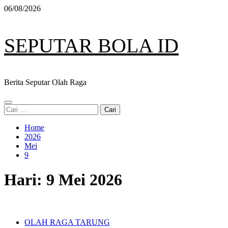
Skip
06/08/2026
to
content
SEPUTAR BOLA ID
Berita Seputar Olah Raga
Primary
Cari
Menu
untuk:
Home
2026
Mei
9
Hari:
9 Mei 2026
OLAH RAGA TARUNG