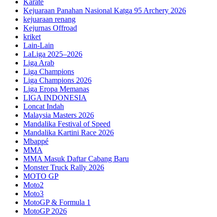
Karate
Kejuaraan Panahan Nasional Katga 95 Archery 2026
kejuaraan renang
Kejurnas Offroad
kriket
Lain-Lain
LaLiga 2025–2026
Liga Arab
Liga Champions
Liga Champions 2026
Liga Eropa Memanas
LIGA INDONESIA
Loncat Indah
Malaysia Masters 2026
Mandalika Festival of Speed
Mandalika Kartini Race 2026
Mbappé
MMA
MMA Masuk Daftar Cabang Baru
Monster Truck Rally 2026
MOTO GP
Moto2
Moto3
MotoGP & Formula 1
MotoGP 2026