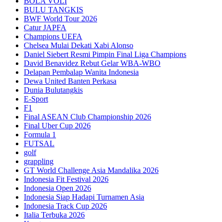
BOLA VOLI
BULU TANGKIS
BWF World Tour 2026
Catur JAPFA
Champions UEFA
Chelsea Mulai Dekati Xabi Alonso
Daniel Siebert Resmi Pimpin Final Liga Champions
David Benavidez Rebut Gelar WBA-WBO
Delapan Pembalap Wanita Indonesia
Dewa United Banten Perkasa
Dunia Bulutangkis
E-Sport
F1
Final ASEAN Club Championship 2026
Final Uber Cup 2026
Formula 1
FUTSAL
golf
grappling
GT World Challenge Asia Mandalika 2026
Indonesia Fit Festival 2026
Indonesia Open 2026
Indonesia Siap Hadapi Turnamen Asia
Indonesia Track Cup 2026
Italia Terbuka 2026