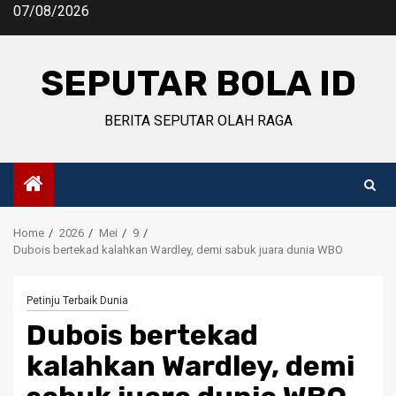
Skip
07/08/2026
to
content
SEPUTAR BOLA ID
BERITA SEPUTAR OLAH RAGA
Home
2026
Mei
9
Dubois bertekad kalahkan Wardley, demi sabuk juara dunia WBO
Petinju Terbaik Dunia
Dubois bertekad
kalahkan Wardley, demi