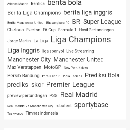
berita bola
Benfica
Atletico Madrid
berita liga inggris
Berita Liga Champions
BRI Super League
Berita Manchester United
Bhayangkara FC
Chelsea
Everton
FA Cup
Formula 1
Hasil Pertandingan
Liga Champions
La Liga
Jorge Martin
Liga Inggris
liga spanyol
Live Streaming
Manchester City
Manchester United
Max Verstappen
MotoGP
New York Knicks
Prediksi Bola
Persib Bandung
Persik Kediri
Piala Thomas
Premier League
prediksi skor
Real Madrid
preview pertandingan
PSG
sportybase
robotent
Real Madrid Vs Manchester City
Timnas Indonesia
Taekwondo