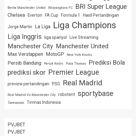
BRI Super League
Berita Manchester United
Bhayangkara FC
Chelsea
Everton
FA Cup
Formula 1
Hasil Pertandingan
Liga Champions
La Liga
Jorge Martin
Liga Inggris
liga spanyol
Live Streaming
Manchester City
Manchester United
Max Verstappen
MotoGP
New York Knicks
Prediksi Bola
Persib Bandung
Persik Kediri
Piala Thomas
Premier League
prediksi skor
Real Madrid
preview pertandingan
PSG
sportybase
robotent
Real Madrid Vs Manchester City
Timnas Indonesia
Taekwondo
PVJBET
PVJBET