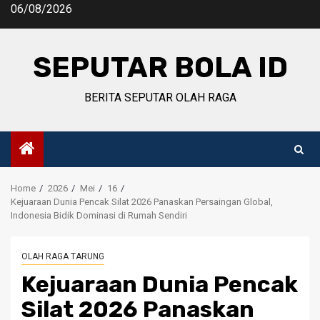
Skip
06/08/2026
to
content
SEPUTAR BOLA ID
BERITA SEPUTAR OLAH RAGA
Home
2026
Mei
16
Kejuaraan Dunia Pencak Silat 2026 Panaskan Persaingan Global,
Indonesia Bidik Dominasi di Rumah Sendiri
OLAH RAGA TARUNG
Kejuaraan Dunia Pencak
Silat 2026 Panaskan