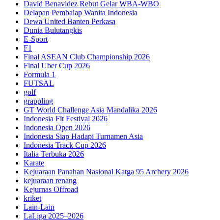
David Benavidez Rebut Gelar WBA-WBO
Delapan Pembalap Wanita Indonesia
Dewa United Banten Perkasa
Dunia Bulutangkis
E-Sport
F1
Final ASEAN Club Championship 2026
Final Uber Cup 2026
Formula 1
FUTSAL
golf
grappling
GT World Challenge Asia Mandalika 2026
Indonesia Fit Festival 2026
Indonesia Open 2026
Indonesia Siap Hadapi Turnamen Asia
Indonesia Track Cup 2026
Italia Terbuka 2026
Karate
Kejuaraan Panahan Nasional Katga 95 Archery 2026
kejuaraan renang
Kejurnas Offroad
kriket
Lain-Lain
LaLiga 2025–2026