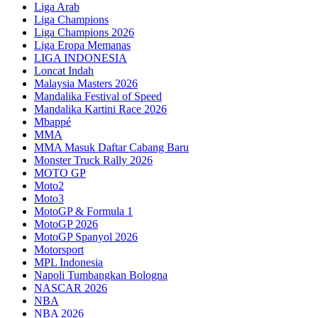
Liga Arab
Liga Champions
Liga Champions 2026
Liga Eropa Memanas
LIGA INDONESIA
Loncat Indah
Malaysia Masters 2026
Mandalika Festival of Speed
Mandalika Kartini Race 2026
Mbappé
MMA
MMA Masuk Daftar Cabang Baru
Monster Truck Rally 2026
MOTO GP
Moto2
Moto3
MotoGP & Formula 1
MotoGP 2026
MotoGP Spanyol 2026
Motorsport
MPL Indonesia
Napoli Tumbangkan Bologna
NASCAR 2026
NBA
NBA 2026