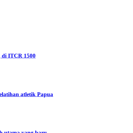
g di ITCR 1500
elatihan atletik Papua
tih utama yang baru