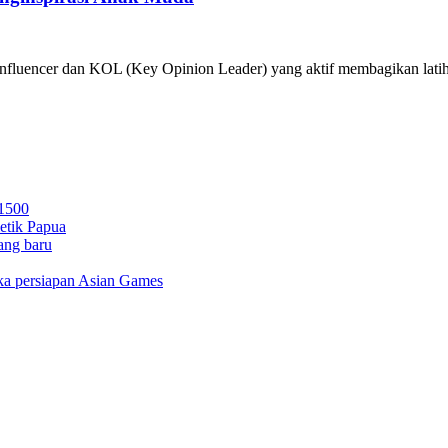
 influencer dan KOL (Key Opinion Leader) yang aktif membagikan latih
 1500
letik Papua
ang baru
gka persiapan Asian Games