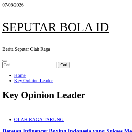
Skip
07/08/2026
to
content
SEPUTAR BOLA ID
Berita Seputar Olah Raga
Primary
Cari
Menu
untuk:
Home
Key Opinion Leader
Key Opinion Leader
OLAH RAGA TARUNG
Deretan Influencer Boxing Indonesia yang Sukses M