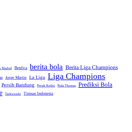
berita bola
Berita Liga Champions
Benfica
co Madrid
Liga Champions
La Liga
an
Jorge Martin
Prediksi Bola
Persib Bandung
Persik Kediri
Piala Thomas
e
Timnas Indonesia
Taekwondo