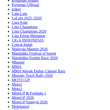
kejuaraan renang
Kejurnas Offroad
kriket
Lain-Lain
LaLiga 2025–2026
Liga Arab
Liga Champions
Liga Champions 2026
Liga Eropa Memanas
LIGA INDONESIA
Loncat Indah
Malaysia Masters 2026
Mandalika Festival of Speed
Mandalika Kartini Race 2026
Mbappé
MMA
MMA Masuk Daftar Cabang Baru
Monster Truck Rally 2026
MOTO GP
Moto2
Moto3
MotoGP & Formula 1
MotoGP 2026
MotoGP Spanyol 2026
Motorsport