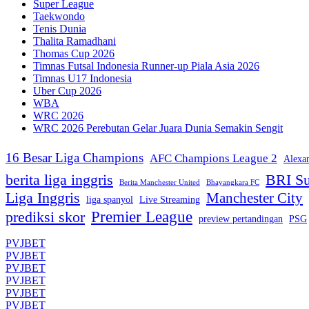
Super League
Taekwondo
Tenis Dunia
Thalita Ramadhani
Thomas Cup 2026
Timnas Futsal Indonesia Runner-up Piala Asia 2026
Timnas U17 Indonesia
Uber Cup 2026
WBA
WRC 2026
WRC 2026 Perebutan Gelar Juara Dunia Semakin Sengit
16 Besar Liga Champions
AFC Champions League 2
Alexa
berita liga inggris
BRI Su
Berita Manchester United
Bhayangkara FC
Liga Inggris
Manchester City
liga spanyol
Live Streaming
Premier League
prediksi skor
preview pertandingan
PSG
PVJBET
PVJBET
PVJBET
PVJBET
PVJBET
PVJBET