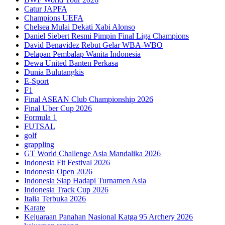
Catur JAPFA
Champions UEFA
Chelsea Mulai Dekati Xabi Alonso
Daniel Siebert Resmi Pimpin Final Liga Champions
David Benavidez Rebut Gelar WBA-WBO
Delapan Pembalap Wanita Indonesia
Dewa United Banten Perkasa
Dunia Bulutangkis
E-Sport
F1
Final ASEAN Club Championship 2026
Final Uber Cup 2026
Formula 1
FUTSAL
golf
grappling
GT World Challenge Asia Mandalika 2026
Indonesia Fit Festival 2026
Indonesia Open 2026
Indonesia Siap Hadapi Turnamen Asia
Indonesia Track Cup 2026
Italia Terbuka 2026
Karate
Kejuaraan Panahan Nasional Katga 95 Archery 2026