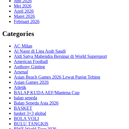
Juni 2026
Mei 2026
April 2026
Maret 2026
Februari 2026
Categories
AC Milan
Al Nassr di Liga Arab Saudi
Aldi Satya Mahendra Bersinar di World Supersport
American Football
Anthony Ginting
Arsenal
Asian Beach Games 2026 Lewat Panjat Tebing
Asian Games 2026
Atletik
BALAP KUDA AEF/Mantena Cup
balap sepeda
Balap Sepeda Asia 2026
BASKET
basket 3×3 global
BOLA VOLI
BULU TANGKIS
BWF World Tour 2026