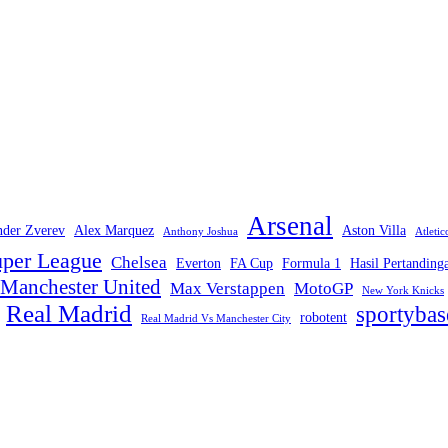
Arsenal
nder Zverev
Alex Marquez
Aston Villa
Anthony Joshua
Atleti
per League
Chelsea
Everton
FA Cup
Formula 1
Hasil Pertanding
Manchester United
Max Verstappen
MotoGP
New York Knicks
Real Madrid
sportybas
robotent
Real Madrid Vs Manchester City