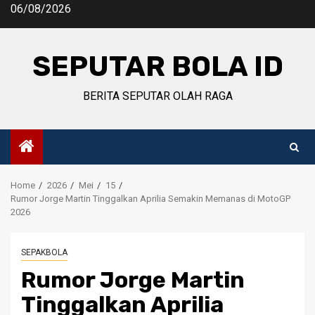
Skip
06/08/2026
to
content
SEPUTAR BOLA ID
BERITA SEPUTAR OLAH RAGA
Home
2026
Mei
15
Rumor Jorge Martin Tinggalkan Aprilia Semakin Memanas di MotoGP
2026
SEPAKBOLA
Rumor Jorge Martin
Tinggalkan Aprilia