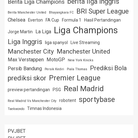
berita liga inggris
Berita Liga Champions
BRI Super League
Berita Manchester United
Bhayangkara FC
Chelsea
Everton
FA Cup
Formula 1
Hasil Pertandingan
Liga Champions
La Liga
Jorge Martin
Liga Inggris
liga spanyol
Live Streaming
Manchester City
Manchester United
Max Verstappen
MotoGP
New York Knicks
Prediksi Bola
Persib Bandung
Persik Kediri
Piala Thomas
Premier League
prediksi skor
Real Madrid
preview pertandingan
PSG
sportybase
robotent
Real Madrid Vs Manchester City
Timnas Indonesia
Taekwondo
PVJBET