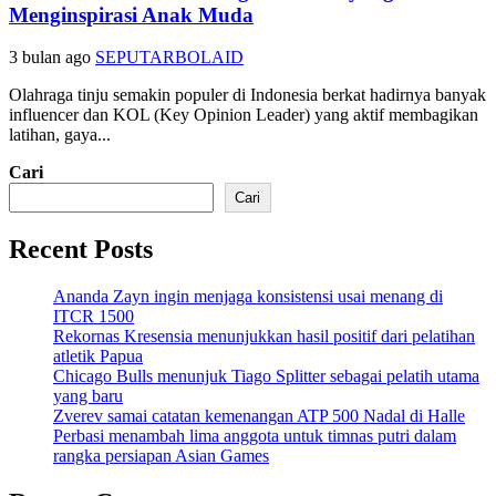
Menginspirasi Anak Muda
3 bulan ago
SEPUTARBOLAID
Olahraga tinju semakin populer di Indonesia berkat hadirnya banyak
influencer dan KOL (Key Opinion Leader) yang aktif membagikan
latihan, gaya...
Cari
Cari
Recent Posts
Ananda Zayn ingin menjaga konsistensi usai menang di
ITCR 1500
Rekornas Kresensia menunjukkan hasil positif dari pelatihan
atletik Papua
Chicago Bulls menunjuk Tiago Splitter sebagai pelatih utama
yang baru
Zverev samai catatan kemenangan ATP 500 Nadal di Halle
Perbasi menambah lima anggota untuk timnas putri dalam
rangka persiapan Asian Games