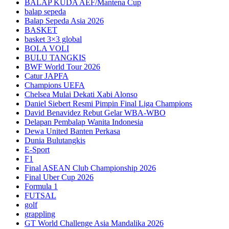
BALAP KUDA AEF/Mantena Cup
balap sepeda
Balap Sepeda Asia 2026
BASKET
basket 3×3 global
BOLA VOLI
BULU TANGKIS
BWF World Tour 2026
Catur JAPFA
Champions UEFA
Chelsea Mulai Dekati Xabi Alonso
Daniel Siebert Resmi Pimpin Final Liga Champions
David Benavidez Rebut Gelar WBA-WBO
Delapan Pembalap Wanita Indonesia
Dewa United Banten Perkasa
Dunia Bulutangkis
E-Sport
F1
Final ASEAN Club Championship 2026
Final Uber Cup 2026
Formula 1
FUTSAL
golf
grappling
GT World Challenge Asia Mandalika 2026