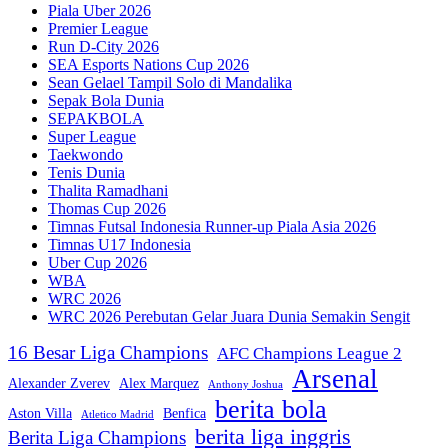
Piala Uber 2026
Premier League
Run D-City 2026
SEA Esports Nations Cup 2026
Sean Gelael Tampil Solo di Mandalika
Sepak Bola Dunia
SEPAKBOLA
Super League
Taekwondo
Tenis Dunia
Thalita Ramadhani
Thomas Cup 2026
Timnas Futsal Indonesia Runner-up Piala Asia 2026
Timnas U17 Indonesia
Uber Cup 2026
WBA
WRC 2026
WRC 2026 Perebutan Gelar Juara Dunia Semakin Sengit
16 Besar Liga Champions
AFC Champions League 2
Arsenal
Alexander Zverev
Alex Marquez
Anthony Joshua
berita bola
Aston Villa
Benfica
Atletico Madrid
berita liga inggris
Berita Liga Champions