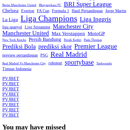
BRI Super League
Berita Manchester United
Bhayangkara FC
Chelsea
Everton
FA Cup
Formula 1
Hasil Pertandingan
Jorge Martin
Liga Champions
Liga Inggris
La Liga
Manchester City
liga spanyol
Live Streaming
Manchester United
Max Verstappen
MotoGP
Persib Bandung
New York Knicks
Persik Kediri
Piala Thomas
Premier League
prediksi skor
Prediksi Bola
Real Madrid
preview pertandingan
PSG
sportybase
robotent
Real Madrid Vs Manchester City
Taekwondo
Timnas Indonesia
PVJBET
PVJBET
PVJBET
PVJBET
PVJBET
PVJBET
PVJBET
PVJBET
You may have missed