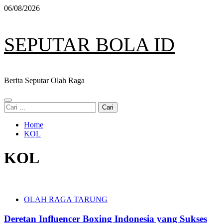
Skip
06/08/2026
to
content
SEPUTAR BOLA ID
Berita Seputar Olah Raga
Primary
Cari
Menu
untuk:
Home
KOL
KOL
OLAH RAGA TARUNG
Deretan Influencer Boxing Indonesia yang Sukses