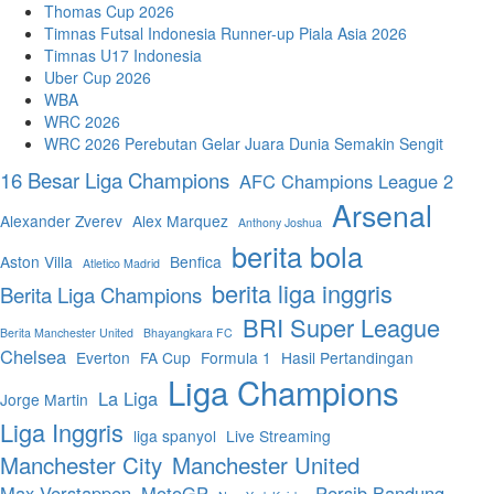
Thomas Cup 2026
Timnas Futsal Indonesia Runner-up Piala Asia 2026
Timnas U17 Indonesia
Uber Cup 2026
WBA
WRC 2026
WRC 2026 Perebutan Gelar Juara Dunia Semakin Sengit
16 Besar Liga Champions
AFC Champions League 2
Arsenal
Alexander Zverev
Alex Marquez
Anthony Joshua
berita bola
Aston Villa
Benfica
Atletico Madrid
berita liga inggris
Berita Liga Champions
BRI Super League
Berita Manchester United
Bhayangkara FC
Chelsea
Everton
FA Cup
Formula 1
Hasil Pertandingan
Liga Champions
La Liga
Jorge Martin
Liga Inggris
liga spanyol
Live Streaming
Manchester City
Manchester United
Max Verstappen
MotoGP
Persib Bandung