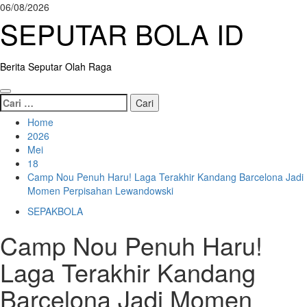
Skip
06/08/2026
to
SEPUTAR BOLA ID
content
Berita Seputar Olah Raga
Primary
Cari
Menu
untuk:
Home
2026
Mei
18
Camp Nou Penuh Haru! Laga Terakhir Kandang Barcelona Jadi
Momen Perpisahan Lewandowski
SEPAKBOLA
Camp Nou Penuh Haru!
Laga Terakhir Kandang
Barcelona Jadi Momen