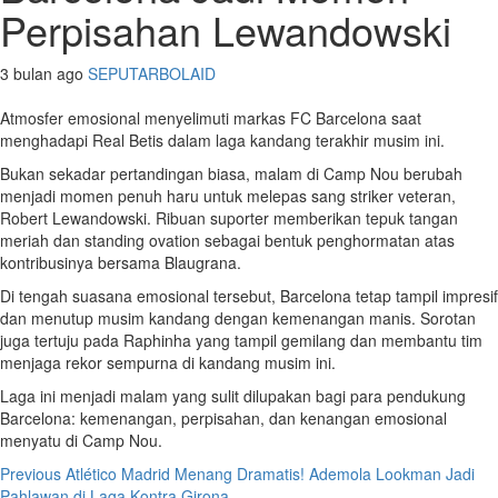
Perpisahan Lewandowski
3 bulan ago
SEPUTARBOLAID
Atmosfer emosional menyelimuti markas FC Barcelona saat
menghadapi Real Betis dalam laga kandang terakhir musim ini.
Bukan sekadar pertandingan biasa, malam di Camp Nou berubah
menjadi momen penuh haru untuk melepas sang striker veteran,
Robert Lewandowski. Ribuan suporter memberikan tepuk tangan
meriah dan standing ovation sebagai bentuk penghormatan atas
kontribusinya bersama Blaugrana.
Di tengah suasana emosional tersebut, Barcelona tetap tampil impresif
dan menutup musim kandang dengan kemenangan manis. Sorotan
juga tertuju pada Raphinha yang tampil gemilang dan membantu tim
menjaga rekor sempurna di kandang musim ini.
Laga ini menjadi malam yang sulit dilupakan bagi para pendukung
Barcelona: kemenangan, perpisahan, dan kenangan emosional
menyatu di Camp Nou.
Post
Previous
Atlético Madrid Menang Dramatis! Ademola Lookman Jadi
Pahlawan di Laga Kontra Girona