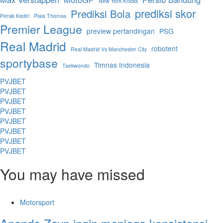
New York Knicks
prediksi skor
Prediksi Bola
Persik Kediri
Piala Thomas
Premier League
preview pertandingan
PSG
Real Madrid
robotent
Real Madrid Vs Manchester City
sportybase
Timnas Indonesia
Taekwondo
PVJBET
PVJBET
PVJBET
PVJBET
PVJBET
PVJBET
PVJBET
PVJBET
You may have missed
Motorsport