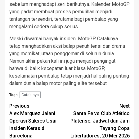
sebelum menghadapi seri berikutnya. Kalender MotoGP
yang padat membuat proses pemulihan menjadi
tantangan tersendiri, terutama bagi pembalap yang
mengalami cedera cukup serius.
Meski diwarnai banyak insiden, MotoGP Catalunya
tetap menghadirkan aksi balap penuh tensi dan drama
yang memikat jutaan penggemar di seluruh dunia.
Namun akhir pekan kali ini juga menjadi pengingat
bahwa di balik kecepatan luar biasa MotoGP,
keselamatan pembalap tetap menjadi hal paling penting
dalam dunia balap motor paling elite tersebut.
Catalunya
Tags:
Post
Previous
Next
Alex Marquez Jalani
Santa Fe vs Club Atlético
navigation
Operasi Sukses Usai
Platense: Jadwal dan Jam
Insiden Keras di
Tayang Copa
Barcelona
Libertadores, 20 Mei 2026