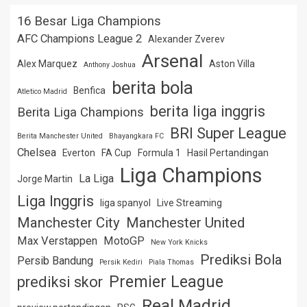
16 Besar Liga Champions
AFC Champions League 2
Alexander Zverev
Arsenal
Alex Marquez
Aston Villa
Anthony Joshua
berita bola
Benfica
Atletico Madrid
berita liga inggris
Berita Liga Champions
BRI Super League
Berita Manchester United
Bhayangkara FC
Chelsea
Everton
FA Cup
Formula 1
Hasil Pertandingan
Liga Champions
La Liga
Jorge Martin
Liga Inggris
liga spanyol
Live Streaming
Manchester City
Manchester United
Max Verstappen
MotoGP
New York Knicks
Prediksi Bola
Persib Bandung
Persik Kediri
Piala Thomas
Premier League
prediksi skor
Real Madrid