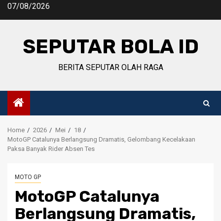
Skip
07/08/2026
to
content
SEPUTAR BOLA ID
BERITA SEPUTAR OLAH RAGA
Home
2026
Mei
18
MotoGP Catalunya Berlangsung Dramatis, Gelombang Kecelakaan
Paksa Banyak Rider Absen Tes
MOTO GP
MotoGP Catalunya
Berlangsung Dramatis,