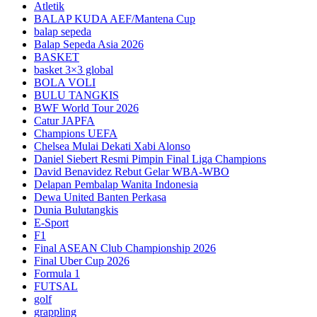
Atletik
BALAP KUDA AEF/Mantena Cup
balap sepeda
Balap Sepeda Asia 2026
BASKET
basket 3×3 global
BOLA VOLI
BULU TANGKIS
BWF World Tour 2026
Catur JAPFA
Champions UEFA
Chelsea Mulai Dekati Xabi Alonso
Daniel Siebert Resmi Pimpin Final Liga Champions
David Benavidez Rebut Gelar WBA-WBO
Delapan Pembalap Wanita Indonesia
Dewa United Banten Perkasa
Dunia Bulutangkis
E-Sport
F1
Final ASEAN Club Championship 2026
Final Uber Cup 2026
Formula 1
FUTSAL
golf
grappling