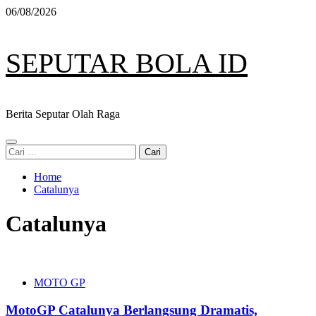
Skip
06/08/2026
to
content
SEPUTAR BOLA ID
Berita Seputar Olah Raga
Primary
Cari
Menu
untuk:
Home
Catalunya
Catalunya
MOTO GP
MotoGP Catalunya Berlangsung Dramatis,