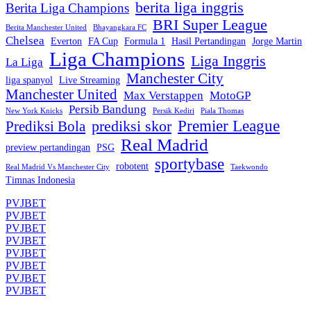
berita liga inggris
Berita Liga Champions
BRI Super League
Berita Manchester United
Bhayangkara FC
Chelsea
Everton
FA Cup
Formula 1
Hasil Pertandingan
Jorge Martin
Liga Champions
Liga Inggris
La Liga
Manchester City
liga spanyol
Live Streaming
Manchester United
Max Verstappen
MotoGP
Persib Bandung
New York Knicks
Persik Kediri
Piala Thomas
Premier League
prediksi skor
Prediksi Bola
Real Madrid
preview pertandingan
PSG
sportybase
robotent
Real Madrid Vs Manchester City
Taekwondo
Timnas Indonesia
PVJBET
PVJBET
PVJBET
PVJBET
PVJBET
PVJBET
PVJBET
PVJBET