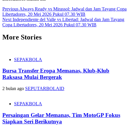
Post
Previous
Always Ready vs Mirassol: Jadwal dan Jam Tayang Copa
Libertadores, 20 Mei 2026 Pukul 07.30 WIB
navigation
Next
Independiente del Valle vs Libertad: Jadwal dan Jam Tayang
Copa Libertadores, 20 Mei 2026 Pukul 07.30 WIB
More Stories
SEPAKBOLA
Bursa Transfer Eropa Memanas, Klub-Klub
Raksasa Mulai Bergerak
2 bulan ago
SEPUTARBOLAID
SEPAKBOLA
Persaingan Gelar Memanas, Tim MotoGP Fokus
Siapkan Seri Berikutnya