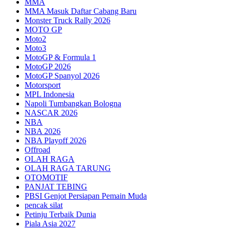
MMA
MMA Masuk Daftar Cabang Baru
Monster Truck Rally 2026
MOTO GP
Moto2
Moto3
MotoGP & Formula 1
MotoGP 2026
MotoGP Spanyol 2026
Motorsport
MPL Indonesia
Napoli Tumbangkan Bologna
NASCAR 2026
NBA
NBA 2026
NBA Playoff 2026
Offroad
OLAH RAGA
OLAH RAGA TARUNG
OTOMOTIF
PANJAT TEBING
PBSI Genjot Persiapan Pemain Muda
pencak silat
Petinju Terbaik Dunia
Piala Asia 2027