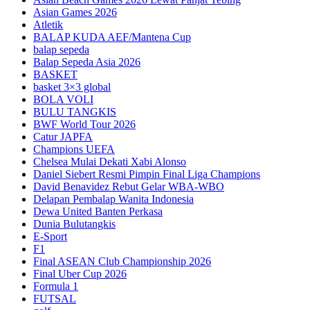
Asian Games 2026
Atletik
BALAP KUDA AEF/Mantena Cup
balap sepeda
Balap Sepeda Asia 2026
BASKET
basket 3×3 global
BOLA VOLI
BULU TANGKIS
BWF World Tour 2026
Catur JAPFA
Champions UEFA
Chelsea Mulai Dekati Xabi Alonso
Daniel Siebert Resmi Pimpin Final Liga Champions
David Benavidez Rebut Gelar WBA-WBO
Delapan Pembalap Wanita Indonesia
Dewa United Banten Perkasa
Dunia Bulutangkis
E-Sport
F1
Final ASEAN Club Championship 2026
Final Uber Cup 2026
Formula 1
FUTSAL