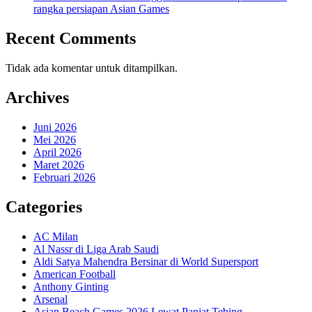
rangka persiapan Asian Games
Recent Comments
Tidak ada komentar untuk ditampilkan.
Archives
Juni 2026
Mei 2026
April 2026
Maret 2026
Februari 2026
Categories
AC Milan
Al Nassr di Liga Arab Saudi
Aldi Satya Mahendra Bersinar di World Supersport
American Football
Anthony Ginting
Arsenal
Asian Beach Games 2026 Lewat Panjat Tebing