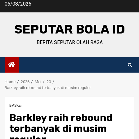
Skip
06/08/2026
to
content
SEPUTAR BOLA ID
BERITA SEPUTAR OLAH RAGA
Home
2026
Mei
20
Barkley raih rebound terbanyak di musim reguler
BASKET
Barkley raih rebound
terbanyak di musim