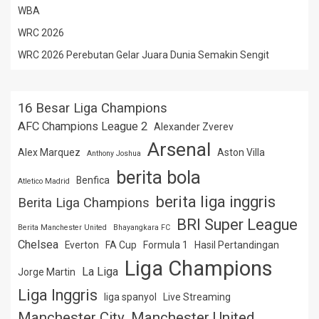
WBA
WRC 2026
WRC 2026 Perebutan Gelar Juara Dunia Semakin Sengit
16 Besar Liga Champions
AFC Champions League 2
Alexander Zverev
Arsenal
Alex Marquez
Aston Villa
Anthony Joshua
berita bola
Benfica
Atletico Madrid
berita liga inggris
Berita Liga Champions
BRI Super League
Berita Manchester United
Bhayangkara FC
Chelsea
Everton
FA Cup
Formula 1
Hasil Pertandingan
Liga Champions
La Liga
Jorge Martin
Liga Inggris
liga spanyol
Live Streaming
Manchester City
Manchester United