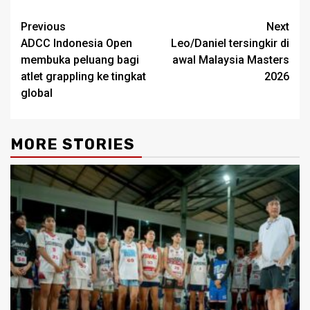
Post
Previous
Next
ADCC Indonesia Open
Leo/Daniel tersingkir di
navigation
membuka peluang bagi
awal Malaysia Masters
atlet grappling ke tingkat
2026
global
MORE STORIES