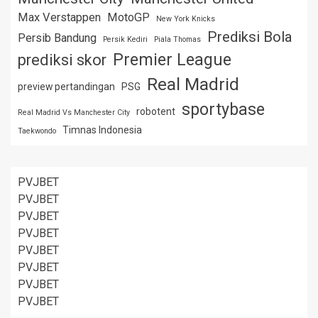
Max Verstappen
MotoGP
New York Knicks
Prediksi Bola
Persib Bandung
Persik Kediri
Piala Thomas
Premier League
prediksi skor
Real Madrid
preview pertandingan
PSG
sportybase
robotent
Real Madrid Vs Manchester City
Timnas Indonesia
Taekwondo
PVJBET
PVJBET
PVJBET
PVJBET
PVJBET
PVJBET
PVJBET
PVJBET