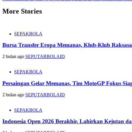
navigation
More Stories
SEPAKBOLA
Bursa Transfer Eropa Memanas, Klub-Klub Raksasa
2 bulan ago
SEPUTARBOLAID
SEPAKBOLA
Persaingan Gelar Memanas, Tim MotoGP Fokus Siap
2 bulan ago
SEPUTARBOLAID
SEPAKBOLA
Indonesia Open 2026 Berakhir, Lahirkan Kejutan d