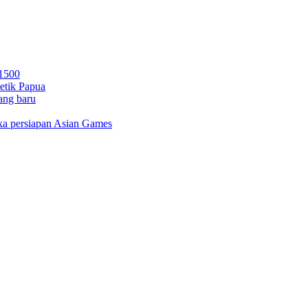
 1500
letik Papua
ang baru
gka persiapan Asian Games