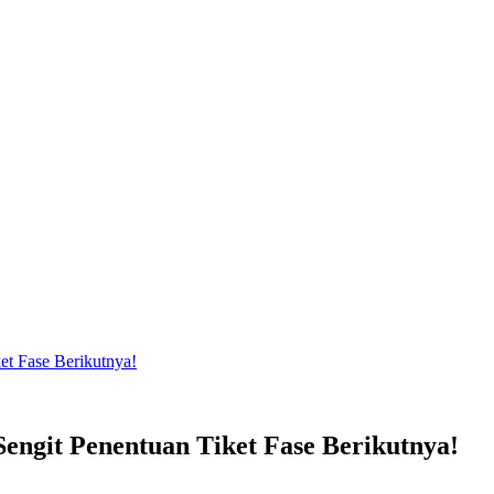
ket Fase Berikutnya!
 Sengit Penentuan Tiket Fase Berikutnya!