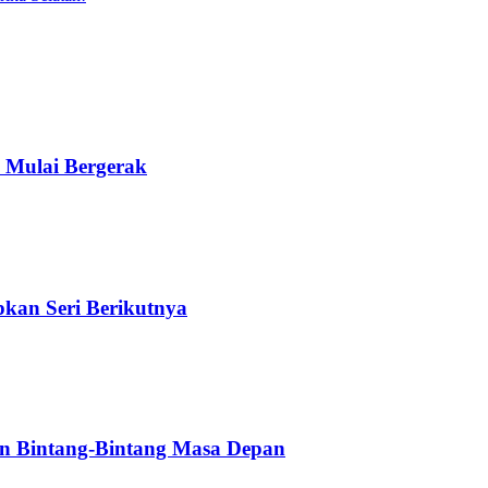
 Mulai Bergerak
kan Seri Berikutnya
an Bintang-Bintang Masa Depan