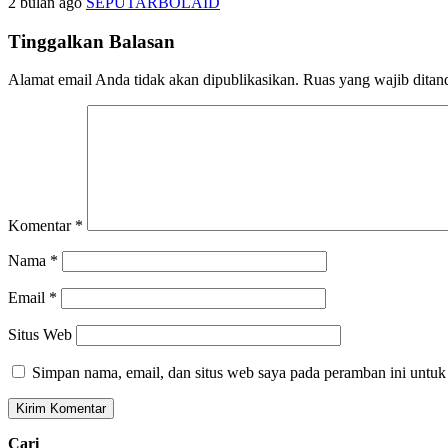
2 bulan ago
SEPUTARBOLAID
Tinggalkan Balasan
Alamat email Anda tidak akan dipublikasikan.
Ruas yang wajib ditan
Komentar
*
Nama
*
Email
*
Situs Web
Simpan nama, email, dan situs web saya pada peramban ini untuk
Cari