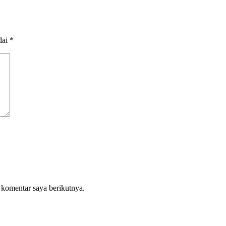
dai
*
 komentar saya berikutnya.