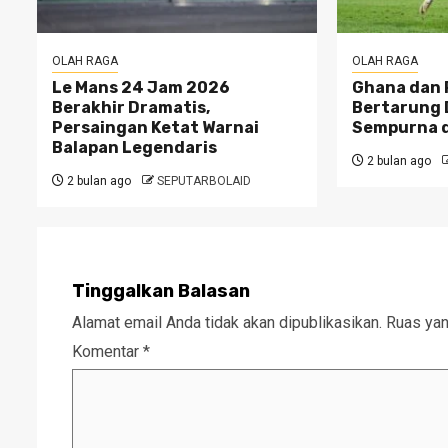
OLAH RAGA
OLAH RAGA
Le Mans 24 Jam 2026
Ghana dan 
Berakhir Dramatis,
Bertarung 
Persaingan Ketat Warnai
Sempurna d
Balapan Legendaris
2 bulan ago
2 bulan ago
SEPUTARBOLAID
Tinggalkan Balasan
Alamat email Anda tidak akan dipublikasikan.
Ruas yan
Komentar
*