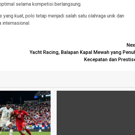
p optimal selama kompetisi berlangsung.
 yang kuat, polo tetap menjadi salah satu olahraga unik dan
 internasional.
Nex
Yacht Racing, Balapan Kapal Mewah yang Penu
Kecepatan dan Prestis