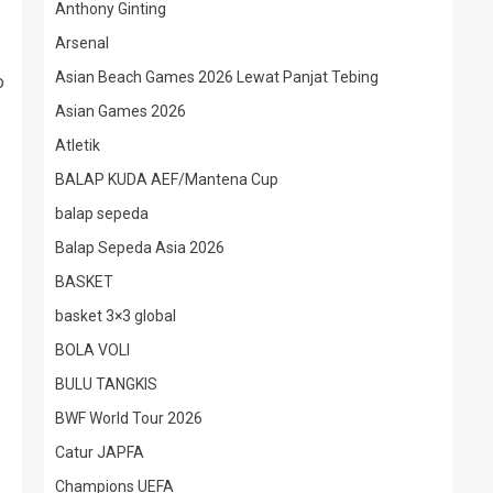
Anthony Ginting
Arsenal
Asian Beach Games 2026 Lewat Panjat Tebing
o
Asian Games 2026
Atletik
BALAP KUDA AEF/Mantena Cup
balap sepeda
Balap Sepeda Asia 2026
BASKET
basket 3×3 global
BOLA VOLI
BULU TANGKIS
BWF World Tour 2026
Catur JAPFA
Champions UEFA