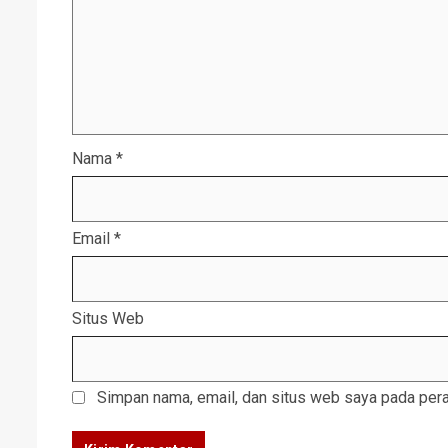
Nama
*
Email
*
Situs Web
Simpan nama, email, dan situs web saya pada pera