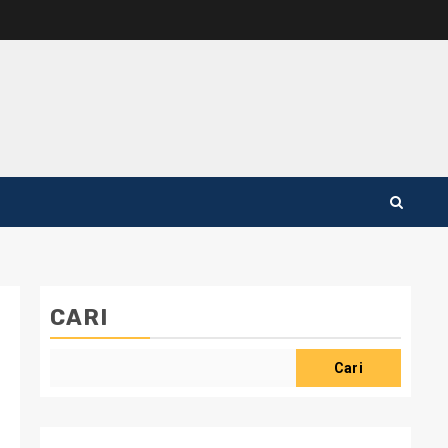
CARI
Cari