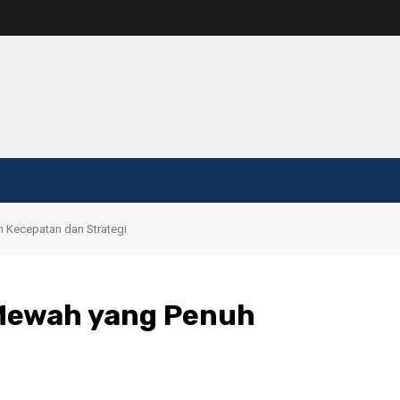
 Kecepatan dan Strategi
 Mewah yang Penuh