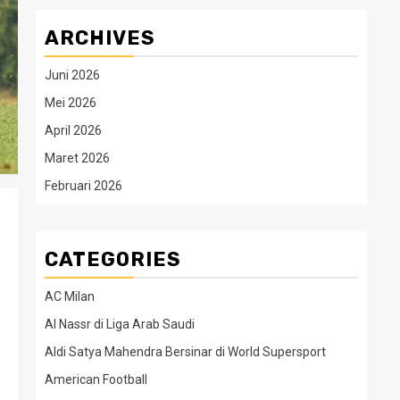
ARCHIVES
Juni 2026
Mei 2026
April 2026
Maret 2026
Februari 2026
CATEGORIES
AC Milan
Al Nassr di Liga Arab Saudi
Aldi Satya Mahendra Bersinar di World Supersport
American Football