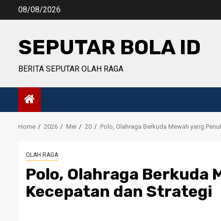
Skip
08/08/2026
to
content
SEPUTAR BOLA ID
BERITA SEPUTAR OLAH RAGA
Home
2026
Mei
20
Polo, Olahraga Berkuda Mewah yang Penuh
OLAH RAGA
Polo, Olahraga Berkuda
Kecepatan dan Strategi