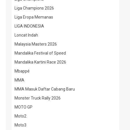
Liga Champions 2026
Liga Eropa Memanas
LIGA INDONESIA
Loncat Indah
Malaysia Masters 2026
Mandalika Festival of Speed
Mandalika Kartini Race 2026
Mbappé
MMA
MMA Masuk Daftar Cabang Baru
Monster Truck Rally 2026
MOTO GP
Moto2
Moto3