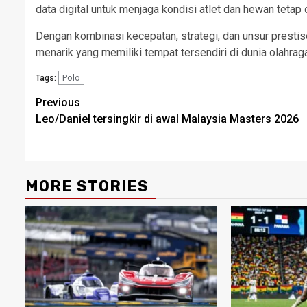
data digital untuk menjaga kondisi atlet dan hewan teta
Dengan kombinasi kecepatan, strategi, dan unsur prestise
menarik yang memiliki tempat tersendiri di dunia olahraga
Polo
Tags:
Post
Previous
Leo/Daniel tersingkir di awal Malaysia Masters 2026
navigation
MORE STORIES