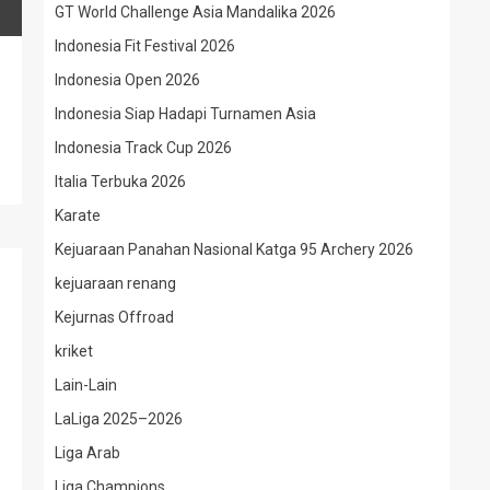
GT World Challenge Asia Mandalika 2026
Indonesia Fit Festival 2026
Indonesia Open 2026
Indonesia Siap Hadapi Turnamen Asia
Indonesia Track Cup 2026
Italia Terbuka 2026
Karate
Kejuaraan Panahan Nasional Katga 95 Archery 2026
kejuaraan renang
Kejurnas Offroad
kriket
Lain-Lain
LaLiga 2025–2026
Liga Arab
Liga Champions