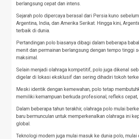
berlangsung cepat dan intens.
Sejarah polo dipercaya berasal dari Persia kuno sebelum
Argentina, India, dan Amerika Serikat. Hingga kini, Arge
terbaik di dunia.
Pertandingan polo biasanya dibagi dalam beberapa babak
menit dan permainan berlangsung dengan tempo tinggi s
maksimal.
Selain menjadi olahraga kompetitif, polo juga dikenal s
digelar di lokasi eksklusif dan sering dihadiri tokoh terk
Meski identik dengan kemewahan, polo tetap membutuhkan 
memiliki kemampuan berkuda profesional, refleks cepat, 
Dalam beberapa tahun terakhir, olahraga polo mulai berk
baru bermunculan untuk memperkenalkan olahraga ini k
global.
Teknologi modern juga mulai masuk ke dunia polo, mulai