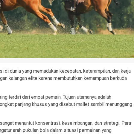
gsi di dunia yang memadukan kecepatan, keterampilan, dan kerja
 dengan kalangan elite karena membutuhkan kemampuan berkuda
ng terdiri dari empat pemain. Tujuan utamanya adalah
ongkat panjang khusus yang disebut mallet sambil menunggang
sangat menuntut konsentrasi, keseimbangan, dan strategi. Para
tur arah pukulan bola dalam situasi permainan yang