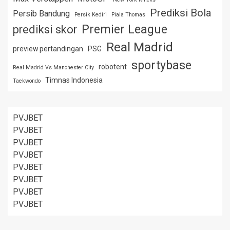
Prediksi Bola
Persib Bandung
Persik Kediri
Piala Thomas
Premier League
prediksi skor
Real Madrid
preview pertandingan
PSG
sportybase
robotent
Real Madrid Vs Manchester City
Timnas Indonesia
Taekwondo
PVJBET
PVJBET
PVJBET
PVJBET
PVJBET
PVJBET
PVJBET
PVJBET