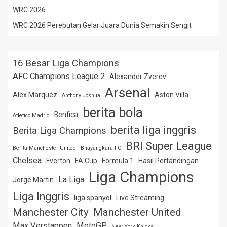
WRC 2026
WRC 2026 Perebutan Gelar Juara Dunia Semakin Sengit
16 Besar Liga Champions
AFC Champions League 2
Alexander Zverev
Arsenal
Alex Marquez
Aston Villa
Anthony Joshua
berita bola
Benfica
Atletico Madrid
berita liga inggris
Berita Liga Champions
BRI Super League
Berita Manchester United
Bhayangkara FC
Chelsea
Everton
FA Cup
Formula 1
Hasil Pertandingan
Liga Champions
La Liga
Jorge Martin
Liga Inggris
liga spanyol
Live Streaming
Manchester City
Manchester United
Max Verstappen
MotoGP
New York Knicks