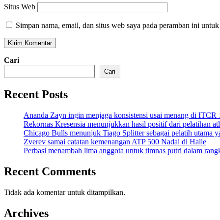
Situs Web
Simpan nama, email, dan situs web saya pada peramban ini untuk
Cari
Cari
Recent Posts
Ananda Zayn ingin menjaga konsistensi usai menang di ITCR
Rekornas Kresensia menunjukkan hasil positif dari pelatihan at
Chicago Bulls menunjuk Tiago Splitter sebagai pelatih utama y
Zverev samai catatan kemenangan ATP 500 Nadal di Halle
Perbasi menambah lima anggota untuk timnas putri dalam ran
Recent Comments
Tidak ada komentar untuk ditampilkan.
Archives