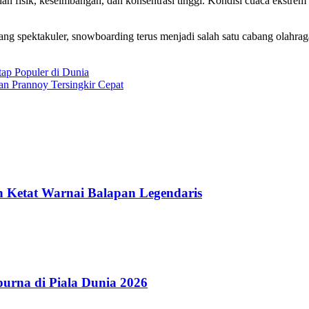
 fisik, keseimbangan, dan konsentrasi tinggi. Kondisi cuaca ekstrem 
yang spektakuler, snowboarding terus menjadi salah satu cabang olahra
ap Populer di Dunia
an Prannoy Tersingkir Cepat
n Ketat Warnai Balapan Legendaris
rna di Piala Dunia 2026