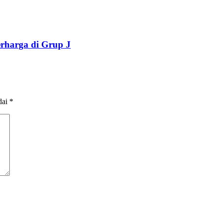
erharga di Grup J
dai
*