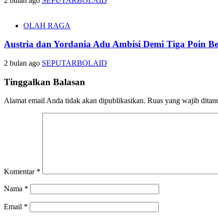
2 bulan ago
SEPUTARBOLAID
OLAH RAGA
Austria dan Yordania Adu Ambisi Demi Tiga Poin B
2 bulan ago
SEPUTARBOLAID
Tinggalkan Balasan
Alamat email Anda tidak akan dipublikasikan.
Ruas yang wajib ditan
Komentar
*
Nama
*
Email
*