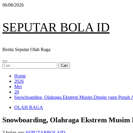
Skip
06/08/2026
to
content
SEPUTAR BOLA ID
Berita Seputar Olah Raga
Primary
Cari
Menu
untuk:
Home
2026
Mei
20
Snowboarding, Olahraga Ekstrem Musim Dingin yang Penuh A
OLAH RAGA
Snowboarding, Olahraga Ekstrem Musim D
3 bulan ago
SEPUTARBOLAID