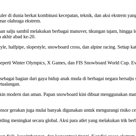
uler di dunia berkat kombinasi kecepatan, teknik, dan aksi ekstrem ya
emar olahraga ekstrem.
aan salju sambil melakukan berbagai manuver, tikungan tajam, hingga
a akhir abad ke-20.
tyle, halfpipe, slopestyle, snowboard cross, dan alpine racing. Setia
 seperti Winter Olympics, X Games, dan FIS Snowboard World Cup. Event
ebagai bagian dari gaya hidup anak muda di berbagai negara bersalju 
etualangan.
n modern dan aman. Papan snowboard kini dibuat menggunakan mater
sensor gerakan juga mulai banyak digunakan untuk mengurangi risiko ce
ding meningkat secara global. Aksi para atlet yang melakukan trik ber