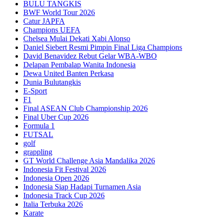
BULU TANGKIS
BWF World Tour 2026
Catur JAPFA
Champions UEFA
Chelsea Mulai Dekati Xabi Alonso
Daniel Siebert Resmi Pimpin Final Liga Champions
David Benavidez Rebut Gelar WBA-WBO
Delapan Pembalap Wanita Indonesia
Dewa United Banten Perkasa
Dunia Bulutangkis
E-Sport
F1
Final ASEAN Club Championship 2026
Final Uber Cup 2026
Formula 1
FUTSAL
golf
grappling
GT World Challenge Asia Mandalika 2026
Indonesia Fit Festival 2026
Indonesia Open 2026
Indonesia Siap Hadapi Turnamen Asia
Indonesia Track Cup 2026
Italia Terbuka 2026
Karate