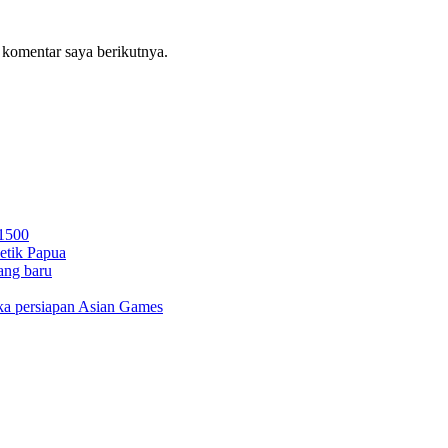
 komentar saya berikutnya.
 1500
letik Papua
ang baru
gka persiapan Asian Games