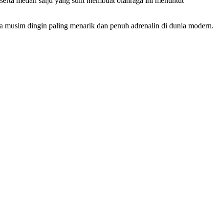
serta medan salju yang sulit membuat olahraga ini menuntut
ga musim dingin paling menarik dan penuh adrenalin di dunia modern.