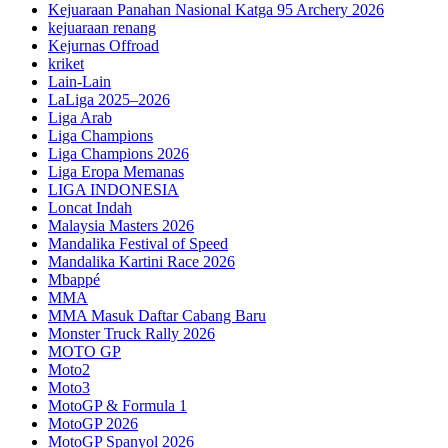
Kejuaraan Panahan Nasional Katga 95 Archery 2026
kejuaraan renang
Kejurnas Offroad
kriket
Lain-Lain
LaLiga 2025–2026
Liga Arab
Liga Champions
Liga Champions 2026
Liga Eropa Memanas
LIGA INDONESIA
Loncat Indah
Malaysia Masters 2026
Mandalika Festival of Speed
Mandalika Kartini Race 2026
Mbappé
MMA
MMA Masuk Daftar Cabang Baru
Monster Truck Rally 2026
MOTO GP
Moto2
Moto3
MotoGP & Formula 1
MotoGP 2026
MotoGP Spanyol 2026