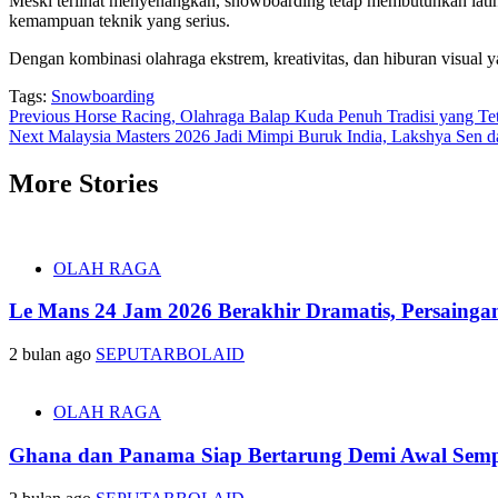
Meski terlihat menyenangkan, snowboarding tetap membutuhkan latihan
kemampuan teknik yang serius.
Dengan kombinasi olahraga ekstrem, kreativitas, dan hiburan visual 
Tags:
Snowboarding
Post
Previous
Horse Racing, Olahraga Balap Kuda Penuh Tradisi yang Tet
Next
Malaysia Masters 2026 Jadi Mimpi Buruk India, Lakshya Sen d
navigation
More Stories
OLAH RAGA
Le Mans 24 Jam 2026 Berakhir Dramatis, Persainga
2 bulan ago
SEPUTARBOLAID
OLAH RAGA
Ghana dan Panama Siap Bertarung Demi Awal Sempu