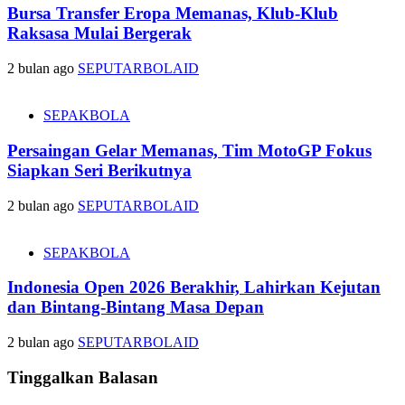
Bursa Transfer Eropa Memanas, Klub-Klub
Raksasa Mulai Bergerak
2 bulan ago
SEPUTARBOLAID
SEPAKBOLA
Persaingan Gelar Memanas, Tim MotoGP Fokus
Siapkan Seri Berikutnya
2 bulan ago
SEPUTARBOLAID
SEPAKBOLA
Indonesia Open 2026 Berakhir, Lahirkan Kejutan
dan Bintang-Bintang Masa Depan
2 bulan ago
SEPUTARBOLAID
Tinggalkan Balasan