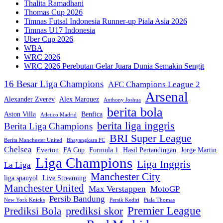
Thalita Ramadhani
Thomas Cup 2026
Timnas Futsal Indonesia Runner-up Piala Asia 2026
Timnas U17 Indonesia
Uber Cup 2026
WBA
WRC 2026
WRC 2026 Perebutan Gelar Juara Dunia Semakin Sengit
16 Besar Liga Champions
AFC Champions League 2
Arsenal
Alexander Zverev
Alex Marquez
Anthony Joshua
berita bola
Aston Villa
Benfica
Atletico Madrid
berita liga inggris
Berita Liga Champions
BRI Super League
Berita Manchester United
Bhayangkara FC
Chelsea
Everton
FA Cup
Formula 1
Hasil Pertandingan
Jorge Martin
Liga Champions
Liga Inggris
La Liga
Manchester City
liga spanyol
Live Streaming
Manchester United
Max Verstappen
MotoGP
Persib Bandung
New York Knicks
Persik Kediri
Piala Thomas
Premier League
prediksi skor
Prediksi Bola