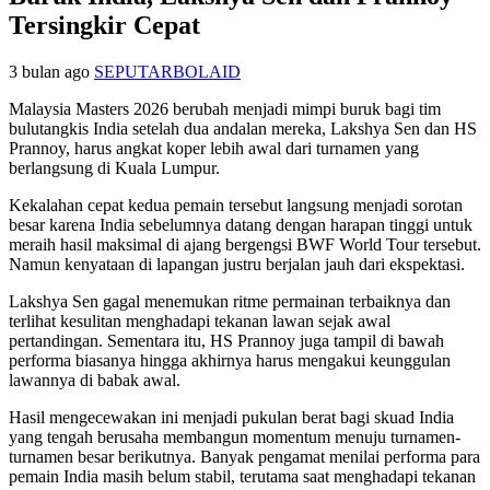
Tersingkir Cepat
3 bulan ago
SEPUTARBOLAID
Malaysia Masters 2026 berubah menjadi mimpi buruk bagi tim
bulutangkis India setelah dua andalan mereka, Lakshya Sen dan HS
Prannoy, harus angkat koper lebih awal dari turnamen yang
berlangsung di Kuala Lumpur.
Kekalahan cepat kedua pemain tersebut langsung menjadi sorotan
besar karena India sebelumnya datang dengan harapan tinggi untuk
meraih hasil maksimal di ajang bergengsi BWF World Tour tersebut.
Namun kenyataan di lapangan justru berjalan jauh dari ekspektasi.
Lakshya Sen gagal menemukan ritme permainan terbaiknya dan
terlihat kesulitan menghadapi tekanan lawan sejak awal
pertandingan. Sementara itu, HS Prannoy juga tampil di bawah
performa biasanya hingga akhirnya harus mengakui keunggulan
lawannya di babak awal.
Hasil mengecewakan ini menjadi pukulan berat bagi skuad India
yang tengah berusaha membangun momentum menuju turnamen-
turnamen besar berikutnya. Banyak pengamat menilai performa para
pemain India masih belum stabil, terutama saat menghadapi tekanan