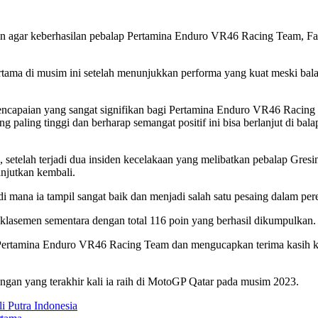
n agar keberhasilan pebalap Pertamina Enduro VR46 Racing Team, Fa
tama di musim ini setelah menunjukkan performa yang kuat meski balapa
apaian yang sangat signifikan bagi Pertamina Enduro VR46 Racing T
aling tinggi dan berharap semangat positif ini bisa berlanjut di balapa
telah terjadi dua insiden kecelakaan yang melibatkan pebalap Gresi
anjutkan kembali.
mana ia tampil sangat baik dan menjadi salah satu pesaing dalam pere
am klasemen sementara dengan total 116 poin yang berhasil dikumpulkan.
ertamina Enduro VR46 Racing Team dan mengucapkan terima kasih kepa
gan yang terakhir kali ia raih di MotoGP Qatar pada musim 2023.
 Putra Indonesia