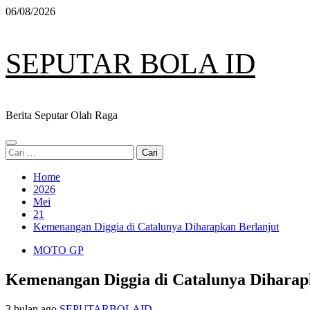
Skip
06/08/2026
to
content
SEPUTAR BOLA ID
Berita Seputar Olah Raga
Primary
Cari
Menu
untuk:
Home
2026
Mei
21
Kemenangan Diggia di Catalunya Diharapkan Berlanjut
MOTO GP
Kemenangan Diggia di Catalunya Diharap
3 bulan ago
SEPUTARBOLAID