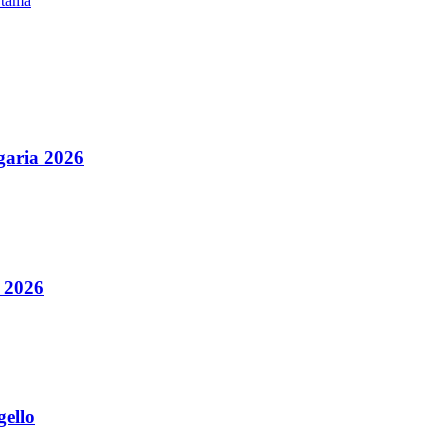
rtama
aria 2026
 2026
gello