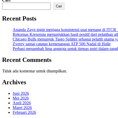
Cari
Cari
Recent Posts
Ananda Zayn ingin menjaga konsistensi usai menang di ITCR
Rekornas Kresensia menunjukkan hasil positif dari pelatihan at
Chicago Bulls menunjuk Tiago Splitter sebagai pelatih utama y
Zverev samai catatan kemenangan ATP 500 Nadal di Halle
Perbasi menambah lima anggota untuk timnas putri dalam ran
Recent Comments
Tidak ada komentar untuk ditampilkan.
Archives
Juni 2026
Mei 2026
April 2026
Maret 2026
Februari 2026