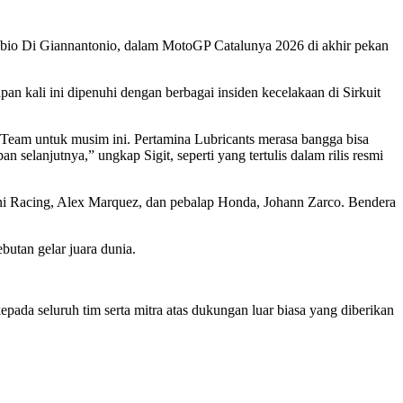
bio Di Giannantonio, dalam MotoGP Catalunya 2026 di akhir pekan
n kali ini dipenuhi dengan berbagai insiden kecelakaan di Sirkuit
eam untuk musim ini. Pertamina Lubricants merasa bangga bisa
n selanjutnya,” ungkap Sigit, seperti yang tertulis dalam rilis resmi
ni Racing, Alex Marquez, dan pebalap Honda, Johann Zarco. Bendera
butan gelar juara dunia.
da seluruh tim serta mitra atas dukungan luar biasa yang diberikan