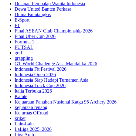
Delapan Pembalap Wanita Indonesia
Dewa United Banten Perkasa
Dunia Bulutangkis
E-Sport
F1
Final ASEAN Club Championship 2026
Final Uber Cup 2026
Formula 1
FUTSAL
golf
grappling
GT World Challenge Asia Mandalika 2026
Indonesia Fit Festival 2026
Indonesia Open 2026
Indonesia Siap Hadapi Turnamen Asia
Indonesia Track Cup 2026
Italia Terbuka 2026
Karate
Kejuaraan Panahan Nasional Katga 95 Archery 2026
kejuaraan renang
Kejurnas Offroad
kriket
Lain-Lain
LaLiga 2025–2026
Liga Arab