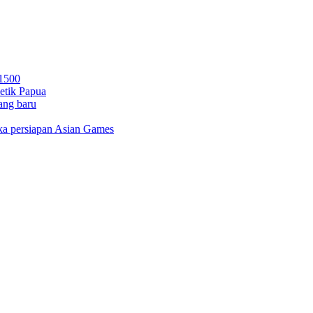
 1500
letik Papua
ang baru
gka persiapan Asian Games