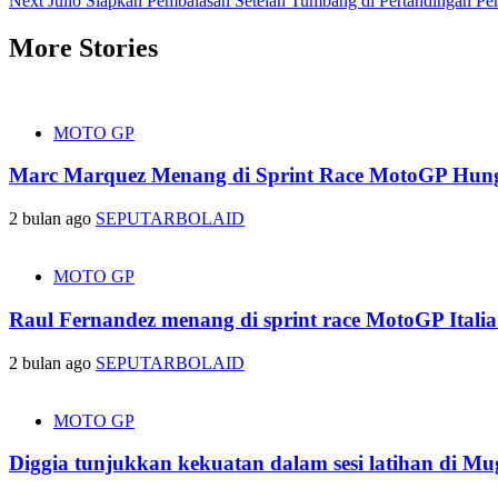
Next
Julio Siapkan Pembalasan Setelah Tumbang di Pertandingan Pe
navigation
More Stories
MOTO GP
Marc Marquez Menang di Sprint Race MotoGP Hung
2 bulan ago
SEPUTARBOLAID
MOTO GP
Raul Fernandez menang di sprint race MotoGP Italia
2 bulan ago
SEPUTARBOLAID
MOTO GP
Diggia tunjukkan kekuatan dalam sesi latihan di Mu