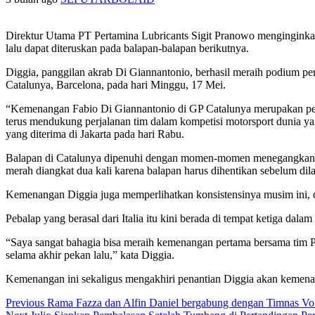
Direktur Utama PT Pertamina Lubricants Sigit Pranowo menginginka
lalu dapat diteruskan pada balapan-balapan berikutnya.
Diggia, panggilan akrab Di Giannantonio, berhasil meraih podium per
Catalunya, Barcelona, pada hari Minggu, 17 Mei.
“Kemenangan Fabio Di Giannantonio di GP Catalunya merupakan penc
terus mendukung perjalanan tim dalam kompetisi motorsport dunia yang p
yang diterima di Jakarta pada hari Rabu.
Balapan di Catalunya dipenuhi dengan momen-momen menegangkan, se
merah diangkat dua kali karena balapan harus dihentikan sebelum dil
Kemenangan Diggia juga memperlihatkan konsistensinya musim ini, di 
Pebalap yang berasal dari Italia itu kini berada di tempat ketiga dal
“Saya sangat bahagia bisa meraih kemenangan pertama bersama tim P
selama akhir pekan lalu,” kata Diggia.
Kemenangan ini sekaligus mengakhiri penantian Diggia akan kemenan
Post
Previous
Rama Fazza dan Alfin Daniel bergabung dengan Timnas Voli