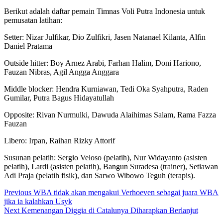
Berikut adalah daftar pemain Timnas Voli Putra Indonesia untuk
pemusatan latihan:
Setter: Nizar Julfikar, Dio Zulfikri, Jasen Natanael Kilanta, Alfin
Daniel Pratama
Outside hitter: Boy Arnez Arabi, Farhan Halim, Doni Hariono,
Fauzan Nibras, Agil Angga Anggara
Middle blocker: Hendra Kurniawan, Tedi Oka Syahputra, Raden
Gumilar, Putra Bagus Hidayatullah
Opposite: Rivan Nurmulki, Dawuda Alaihimas Salam, Rama Fazza
Fauzan
Libero: Irpan, Raihan Rizky Attorif
Susunan pelatih: Sergio Veloso (pelatih), Nur Widayanto (asisten
pelatih), Lardi (asisten pelatih), Bangun Suradesa (trainer), Setiawan
Adi Praja (pelatih fisik), dan Sarwo Wibowo Teguh (terapis).
Post
Previous
WBA tidak akan mengakui Verhoeven sebagai juara WBA
jika ia kalahkan Usyk
navigation
Next
Kemenangan Diggia di Catalunya Diharapkan Berlanjut