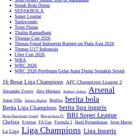
Sepak Bola Dunia
SEPAKBOLA
Super League
Taekwondo
Tenis Dunia
Thalita Ramadhani
Thomas Cup 2026
Timnas Futsal Indonesia Runner-up Piala Asia 2026
Timnas U17 Indonesia
Uber Cup 2026
WBA
WRC 2026
WRC 2026 Perebutan Gelar Juara Dunia Semakin Sengit
16 Besar Liga Champions
AFC Champions League 2
Arsenal
Alexander Zverev
Alex Marquez
Anthony Joshua
berita bola
Aston Villa
Benfica
Atletico Madrid
berita liga inggris
Berita Liga Champions
BRI Super League
Berita Manchester United
Bhayangkara FC
Chelsea
Everton
FA Cup
Formula 1
Hasil Pertandingan
Jorge Martin
Liga Champions
Liga Inggris
La Liga