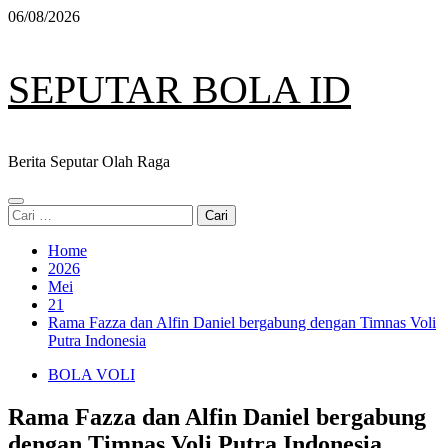
Skip
06/08/2026
to
content
SEPUTAR BOLA ID
Berita Seputar Olah Raga
Primary
Cari
Menu
untuk:
Home
2026
Mei
21
Rama Fazza dan Alfin Daniel bergabung dengan Timnas Voli
Putra Indonesia
BOLA VOLI
Rama Fazza dan Alfin Daniel bergabung
dengan Timnas Voli Putra Indonesia