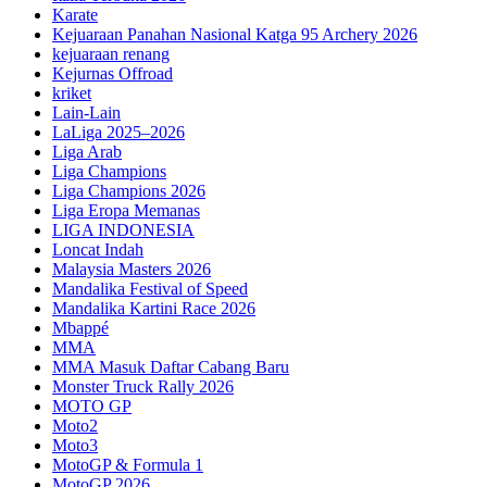
Karate
Kejuaraan Panahan Nasional Katga 95 Archery 2026
kejuaraan renang
Kejurnas Offroad
kriket
Lain-Lain
LaLiga 2025–2026
Liga Arab
Liga Champions
Liga Champions 2026
Liga Eropa Memanas
LIGA INDONESIA
Loncat Indah
Malaysia Masters 2026
Mandalika Festival of Speed
Mandalika Kartini Race 2026
Mbappé
MMA
MMA Masuk Daftar Cabang Baru
Monster Truck Rally 2026
MOTO GP
Moto2
Moto3
MotoGP & Formula 1
MotoGP 2026