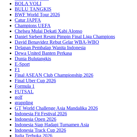
BOLA VOLI
BULU TANGKIS
BWF World Tour 2026
Catur JAPFA
Champions UEFA
Chelsea Mulai Dekati Xabi Alonso
Daniel Siebert Resmi Pimpin Final Liga Champions
David Benavidez Rebut Gelar WBA-WBO
Delapan Pembalap Wanita Indonesia
Dewa United Banten Perkasa
Dunia Bulutangkis
E-Sport
F1
Final ASEAN Club Championship 2026
Final Uber Cup 2026
Formula 1
FUTSAL
golf
grappling
GT World Challenge Asia Mandalika 2026
Indonesia Fit Festival 2026
Indonesia Open 2026
Indonesia Siap Hadapi Turnamen Asia
Indonesia Track Cup 2026
Italia Terbuka 2026