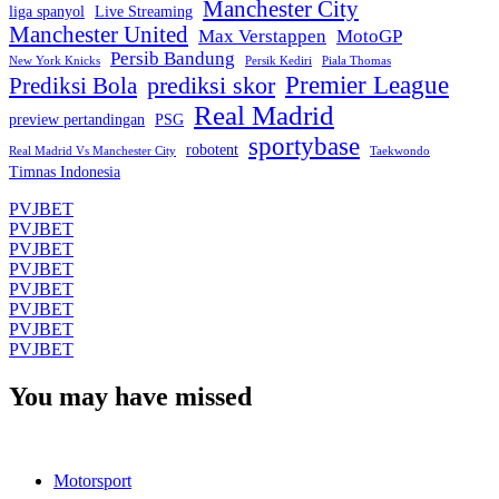
Manchester City
liga spanyol
Live Streaming
Manchester United
Max Verstappen
MotoGP
Persib Bandung
New York Knicks
Persik Kediri
Piala Thomas
Premier League
prediksi skor
Prediksi Bola
Real Madrid
preview pertandingan
PSG
sportybase
robotent
Real Madrid Vs Manchester City
Taekwondo
Timnas Indonesia
PVJBET
PVJBET
PVJBET
PVJBET
PVJBET
PVJBET
PVJBET
PVJBET
You may have missed
Motorsport