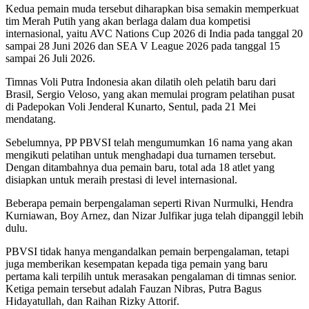
Kedua pemain muda tersebut diharapkan bisa semakin memperkuat
tim Merah Putih yang akan berlaga dalam dua kompetisi
internasional, yaitu AVC Nations Cup 2026 di India pada tanggal 20
sampai 28 Juni 2026 dan SEA V League 2026 pada tanggal 15
sampai 26 Juli 2026.
Timnas Voli Putra Indonesia akan dilatih oleh pelatih baru dari
Brasil, Sergio Veloso, yang akan memulai program pelatihan pusat
di Padepokan Voli Jenderal Kunarto, Sentul, pada 21 Mei
mendatang.
Sebelumnya, PP PBVSI telah mengumumkan 16 nama yang akan
mengikuti pelatihan untuk menghadapi dua turnamen tersebut.
Dengan ditambahnya dua pemain baru, total ada 18 atlet yang
disiapkan untuk meraih prestasi di level internasional.
Beberapa pemain berpengalaman seperti Rivan Nurmulki, Hendra
Kurniawan, Boy Arnez, dan Nizar Julfikar juga telah dipanggil lebih
dulu.
PBVSI tidak hanya mengandalkan pemain berpengalaman, tetapi
juga memberikan kesempatan kepada tiga pemain yang baru
pertama kali terpilih untuk merasakan pengalaman di timnas senior.
Ketiga pemain tersebut adalah Fauzan Nibras, Putra Bagus
Hidayatullah, dan Raihan Rizky Attorif.