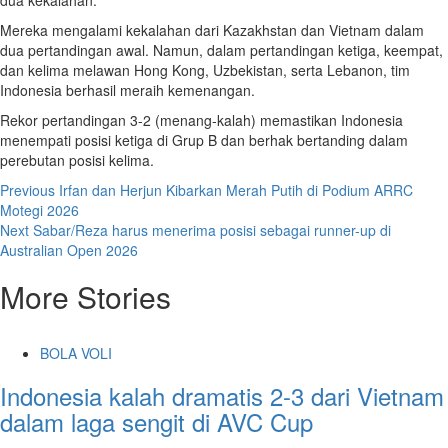
dua kekalahan.
Mereka mengalami kekalahan dari Kazakhstan dan Vietnam dalam
dua pertandingan awal. Namun, dalam pertandingan ketiga, keempat,
dan kelima melawan Hong Kong, Uzbekistan, serta Lebanon, tim
Indonesia berhasil meraih kemenangan.
Rekor pertandingan 3-2 (menang-kalah) memastikan Indonesia
menempati posisi ketiga di Grup B dan berhak bertanding dalam
perebutan posisi kelima.
Post
Previous
Irfan dan Herjun Kibarkan Merah Putih di Podium ARRC
Motegi 2026
navigation
Next
Sabar/Reza harus menerima posisi sebagai runner-up di
Australian Open 2026
More Stories
BOLA VOLI
Indonesia kalah dramatis 2-3 dari Vietnam
dalam laga sengit di AVC Cup