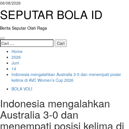
Skip
06/08/2026
to
SEPUTAR BOLA ID
content
Berita Seputar Olah Raga
Primary
Cari
Menu
untuk:
Home
2026
Juni
14
Indonesia mengalahkan Australia 3-0 dan menempati posisi
kelima di AVC Women’s Cup 2026
BOLA VOLI
Indonesia mengalahkan
Australia 3-0 dan
menempati posisi kelima di