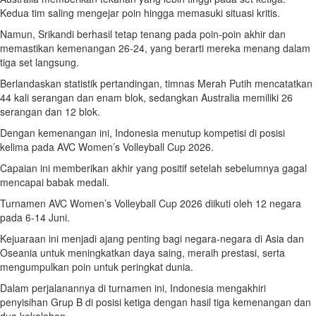
Kedua tim saling mengejar poin hingga memasuki situasi kritis.
Namun, Srikandi berhasil tetap tenang pada poin-poin akhir dan
memastikan kemenangan 26-24, yang berarti mereka menang dalam
tiga set langsung.
Berlandaskan statistik pertandingan, timnas Merah Putih mencatatkan
44 kali serangan dan enam blok, sedangkan Australia memiliki 26
serangan dan 12 blok.
Dengan kemenangan ini, Indonesia menutup kompetisi di posisi
kelima pada AVC Women’s Volleyball Cup 2026.
Capaian ini memberikan akhir yang positif setelah sebelumnya gagal
mencapai babak medali.
Turnamen AVC Women’s Volleyball Cup 2026 diikuti oleh 12 negara
pada 6-14 Juni.
Kejuaraan ini menjadi ajang penting bagi negara-negara di Asia dan
Oseania untuk meningkatkan daya saing, meraih prestasi, serta
mengumpulkan poin untuk peringkat dunia.
Dalam perjalanannya di turnamen ini, Indonesia mengakhiri
penyisihan Grup B di posisi ketiga dengan hasil tiga kemenangan dan