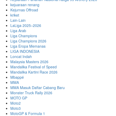
kejuaraan renang
Kejurnas Offroad
kriket
Lain-Lain
LaLiga 2025–2026
Liga Arab
Liga Champions
Liga Champions 2026
Liga Eropa Memanas
LIGA INDONESIA
Loncat Indah
Malaysia Masters 2026
Mandalika Festival of Speed
Mandalika Kartini Race 2026
Mbappé
MMA
MMA Masuk Daftar Cabang Baru
Monster Truck Rally 2026
MOTO GP
Moto2
Moto3
MotoGP & Formula 1