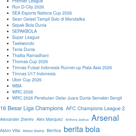
Premier League
Run D-City 2026
SEA Esports Nations Cup 2026
Sean Gelael Tampil Solo di Mandalika
Sepak Bola Dunia
SEPAKBOLA
Super League
Taekwondo
Tenis Dunia
Thalita Ramadhani
Thomas Cup 2026
Timnas Futsal Indonesia Runner-up Piala Asia 2026
Timnas U17 Indonesia
Uber Cup 2026
WBA
WRC 2026
WRC 2026 Perebutan Gelar Juara Dunia Semakin Sengit
16 Besar Liga Champions
AFC Champions League 2
Arsenal
Alexander Zverev
Alex Marquez
Anthony Joshua
berita bola
Aston Villa
Benfica
Atletico Madrid