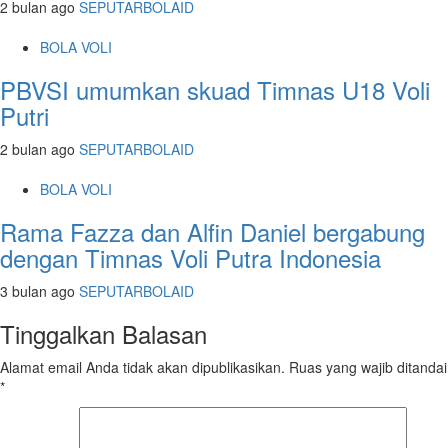
2 bulan ago
SEPUTARBOLAID
BOLA VOLI
PBVSI umumkan skuad Timnas U18 Voli
Putri
2 bulan ago
SEPUTARBOLAID
BOLA VOLI
Rama Fazza dan Alfin Daniel bergabung
dengan Timnas Voli Putra Indonesia
3 bulan ago
SEPUTARBOLAID
Tinggalkan Balasan
Alamat email Anda tidak akan dipublikasikan.
Ruas yang wajib ditandai
*