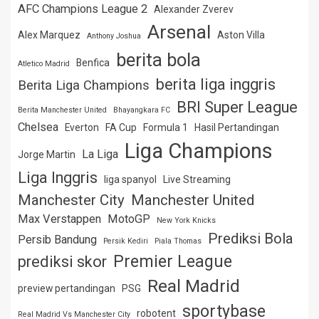
AFC Champions League 2
Alexander Zverev
Arsenal
Alex Marquez
Aston Villa
Anthony Joshua
berita bola
Benfica
Atletico Madrid
berita liga inggris
Berita Liga Champions
BRI Super League
Berita Manchester United
Bhayangkara FC
Chelsea
Everton
FA Cup
Formula 1
Hasil Pertandingan
Liga Champions
La Liga
Jorge Martin
Liga Inggris
liga spanyol
Live Streaming
Manchester City
Manchester United
Max Verstappen
MotoGP
New York Knicks
Prediksi Bola
Persib Bandung
Persik Kediri
Piala Thomas
Premier League
prediksi skor
Real Madrid
preview pertandingan
PSG
sportybase
robotent
Real Madrid Vs Manchester City