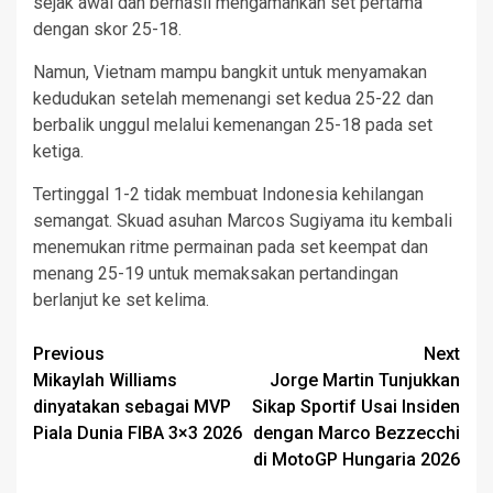
sejak awal dan berhasil mengamankan set pertama
dengan skor 25-18.
Namun, Vietnam mampu bangkit untuk menyamakan
kedudukan setelah memenangi set kedua 25-22 dan
berbalik unggul melalui kemenangan 25-18 pada set
ketiga.
Tertinggal 1-2 tidak membuat Indonesia kehilangan
semangat. Skuad asuhan Marcos Sugiyama itu kembali
menemukan ritme permainan pada set keempat dan
menang 25-19 untuk memaksakan pertandingan
berlanjut ke set kelima.
Post
Previous
Next
Mikaylah Williams
Jorge Martin Tunjukkan
navigation
dinyatakan sebagai MVP
Sikap Sportif Usai Insiden
Piala Dunia FIBA 3×3 2026
dengan Marco Bezzecchi
di MotoGP Hungaria 2026