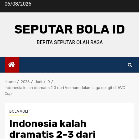
Skip
06/08/2026
to
content
SEPUTAR BOLA ID
BERITA SEPUTAR OLAH RAGA
Home
2026
Juni
9
Indonesia kalah dramatis 2-3 dari Vietnam dalam laga sengit di AVC
Cup
BOLA VOLI
Indonesia kalah
dramatis 2-3 dari