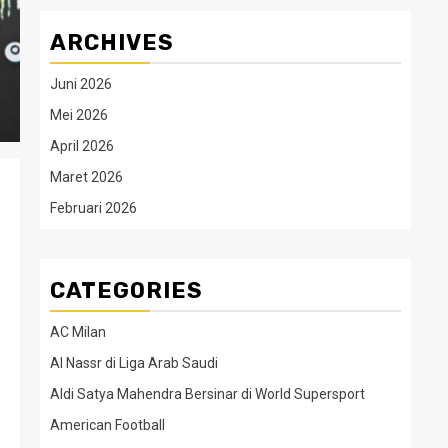
ARCHIVES
Juni 2026
Mei 2026
April 2026
Maret 2026
Februari 2026
CATEGORIES
AC Milan
Al Nassr di Liga Arab Saudi
Aldi Satya Mahendra Bersinar di World Supersport
American Football