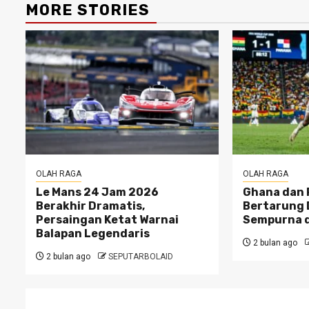
MORE STORIES
OLAH RAGA
OLAH RAGA
Le Mans 24 Jam 2026
Ghana dan 
Berakhir Dramatis,
Bertarung 
Persaingan Ketat Warnai
Sempurna d
Balapan Legendaris
2 bulan ago
2 bulan ago
SEPUTARBOLAID