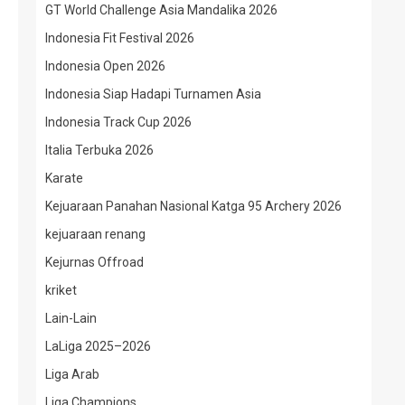
GT World Challenge Asia Mandalika 2026
Indonesia Fit Festival 2026
Indonesia Open 2026
Indonesia Siap Hadapi Turnamen Asia
Indonesia Track Cup 2026
Italia Terbuka 2026
Karate
Kejuaraan Panahan Nasional Katga 95 Archery 2026
kejuaraan renang
Kejurnas Offroad
kriket
Lain-Lain
LaLiga 2025–2026
Liga Arab
Liga Champions