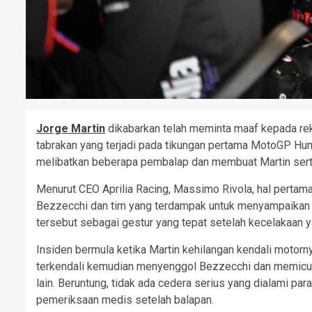
Jorge Martin
dikabarkan telah meminta maaf kepada reka
tabrakan yang terjadi pada tikungan pertama MotoGP Hung
melibatkan beberapa pembalap dan membuat Martin serta
Menurut CEO Aprilia Racing, Massimo Rivola, hal pertama
Bezzecchi dan tim yang terdampak untuk menyampaikan 
tersebut sebagai gestur yang tepat setelah kecelakaan 
Insiden bermula ketika Martin kehilangan kendali motor
terkendali kemudian menyenggol Bezzecchi dan memicu 
lain. Beruntung, tidak ada cedera serius yang dialami p
pemeriksaan medis setelah balapan.