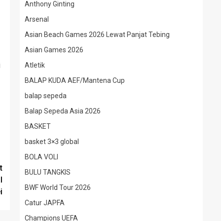
Anthony Ginting
Arsenal
Asian Beach Games 2026 Lewat Panjat Tebing
Asian Games 2026
i
Atletik
BALAP KUDA AEF/Mantena Cup
balap sepeda
Balap Sepeda Asia 2026
BASKET
basket 3×3 global
BOLA VOLI
t
BULU TANGKIS
l
BWF World Tour 2026
i
Catur JAPFA
Champions UEFA