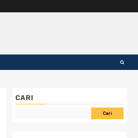
CARI
Cari