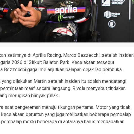
n setimnya di Aprilia Racing, Marco Bezzecchi, setelah insiden
aria 2026 di Sirkuit Balaton Park. Kecelakaan tersebut
 Bezzecchi gagal melanjutkan balapan sejak lap pembuka.
 yang dilakukan Martin setelah insiden itu adalah mendatangi
permintaan maaf secara langsung. Rivola menyebut tindakan
yang merugikan banyak pihak.
nya saat pengereman menuju tikungan pertama. Motor yang tidak
kecelakaan beruntun yang juga melibatkan beberapa pembalap
ara pembalap meski beberapa di antaranya harus mendapatkan