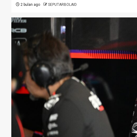
2 bulan ago
SEPUTARBOLAID