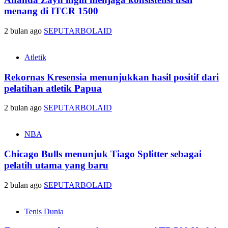
menang di ITCR 1500
2 bulan ago
SEPUTARBOLAID
Atletik
Rekornas Kresensia menunjukkan hasil positif dari
pelatihan atletik Papua
2 bulan ago
SEPUTARBOLAID
NBA
Chicago Bulls menunjuk Tiago Splitter sebagai
pelatih utama yang baru
2 bulan ago
SEPUTARBOLAID
Tenis Dunia