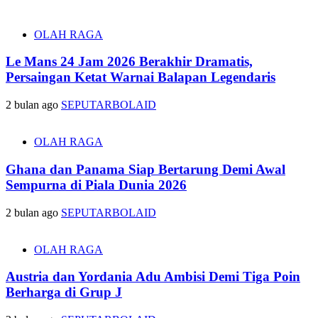
OLAH RAGA
Le Mans 24 Jam 2026 Berakhir Dramatis,
Persaingan Ketat Warnai Balapan Legendaris
2 bulan ago
SEPUTARBOLAID
OLAH RAGA
Ghana dan Panama Siap Bertarung Demi Awal
Sempurna di Piala Dunia 2026
2 bulan ago
SEPUTARBOLAID
OLAH RAGA
Austria dan Yordania Adu Ambisi Demi Tiga Poin
Berharga di Grup J