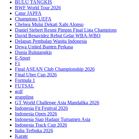
BULU TANGKIS
BWF World Tour 2026
Catur JAPFA
Champions UEFA
Chelsea Mulai Dekati Xabi Alonso
Daniel Siebert Resmi Pimpin Final Liga Champions
David Benavidez Rebut Gelar WBA-WBO
Delapan Pembalap Wanita Indonesia
Dewa United Banten Perkasa
Dunia Bulutangkis
E-Sport
F1
Final ASEAN Club Championship 2026
Final Uber Cup 2026
Formula 1
FUTSAL
golf
grappling
GT World Challenge Asia Mandalika 2026
Indonesia Fit Festival 2026
Indonesia Open 2026
Indonesia Siap Hadapi Turnamen Asia
Indonesia Track Cup 2026
Italia Terbuka 2026
Karate