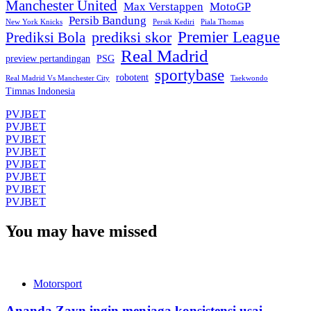
Manchester United
Max Verstappen
MotoGP
Persib Bandung
New York Knicks
Persik Kediri
Piala Thomas
Premier League
prediksi skor
Prediksi Bola
Real Madrid
preview pertandingan
PSG
sportybase
robotent
Real Madrid Vs Manchester City
Taekwondo
Timnas Indonesia
PVJBET
PVJBET
PVJBET
PVJBET
PVJBET
PVJBET
PVJBET
PVJBET
You may have missed
Motorsport
Ananda Zayn ingin menjaga konsistensi usai