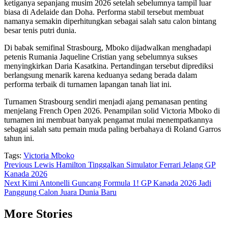
ketiganya sepanjang musim 2026 setelah sebelumnya tampil luar
biasa di Adelaide dan Doha. Performa stabil tersebut membuat
namanya semakin diperhitungkan sebagai salah satu calon bintang
besar tenis putri dunia.
Di babak semifinal Strasbourg, Mboko dijadwalkan menghadapi
petenis Rumania Jaqueline Cristian yang sebelumnya sukses
menyingkirkan Daria Kasatkina. Pertandingan tersebut diprediksi
berlangsung menarik karena keduanya sedang berada dalam
performa terbaik di turnamen lapangan tanah liat ini.
Turnamen Strasbourg sendiri menjadi ajang pemanasan penting
menjelang French Open 2026. Penampilan solid Victoria Mboko di
turnamen ini membuat banyak pengamat mulai menempatkannya
sebagai salah satu pemain muda paling berbahaya di Roland Garros
tahun ini.
Tags:
Victoria Mboko
Post
Previous
Lewis Hamilton Tinggalkan Simulator Ferrari Jelang GP
Kanada 2026
navigation
Next
Kimi Antonelli Guncang Formula 1! GP Kanada 2026 Jadi
Panggung Calon Juara Dunia Baru
More Stories