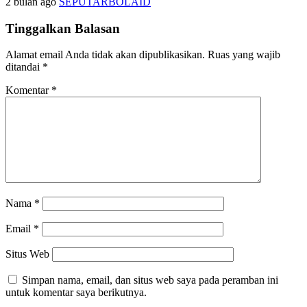
2 bulan ago
SEPUTARBOLAID
Tinggalkan Balasan
Alamat email Anda tidak akan dipublikasikan.
Ruas yang wajib
ditandai
*
Komentar
*
Nama
*
Email
*
Situs Web
Simpan nama, email, dan situs web saya pada peramban ini
untuk komentar saya berikutnya.