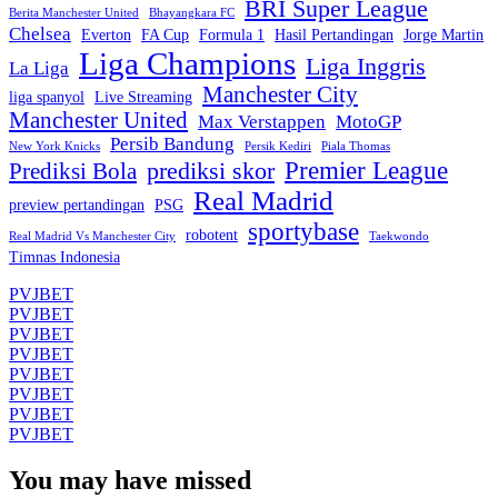
BRI Super League
Berita Manchester United
Bhayangkara FC
Chelsea
Everton
FA Cup
Formula 1
Hasil Pertandingan
Jorge Martin
Liga Champions
Liga Inggris
La Liga
Manchester City
liga spanyol
Live Streaming
Manchester United
Max Verstappen
MotoGP
Persib Bandung
New York Knicks
Persik Kediri
Piala Thomas
Premier League
prediksi skor
Prediksi Bola
Real Madrid
preview pertandingan
PSG
sportybase
robotent
Real Madrid Vs Manchester City
Taekwondo
Timnas Indonesia
PVJBET
PVJBET
PVJBET
PVJBET
PVJBET
PVJBET
PVJBET
PVJBET
You may have missed