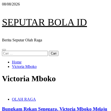
Skip
08/08/2026
to
content
SEPUTAR BOLA ID
Berita Seputar Olah Raga
Primary
Cari
Menu
untuk:
Home
Victoria Mboko
Victoria Mboko
OLAH RAGA
Bungkam Rekan Senegara, Victoria Mboko Melaju