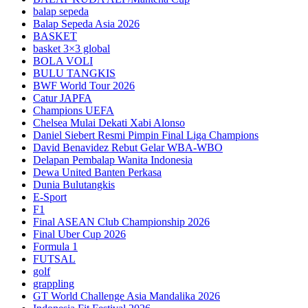
balap sepeda
Balap Sepeda Asia 2026
BASKET
basket 3×3 global
BOLA VOLI
BULU TANGKIS
BWF World Tour 2026
Catur JAPFA
Champions UEFA
Chelsea Mulai Dekati Xabi Alonso
Daniel Siebert Resmi Pimpin Final Liga Champions
David Benavidez Rebut Gelar WBA-WBO
Delapan Pembalap Wanita Indonesia
Dewa United Banten Perkasa
Dunia Bulutangkis
E-Sport
F1
Final ASEAN Club Championship 2026
Final Uber Cup 2026
Formula 1
FUTSAL
golf
grappling
GT World Challenge Asia Mandalika 2026