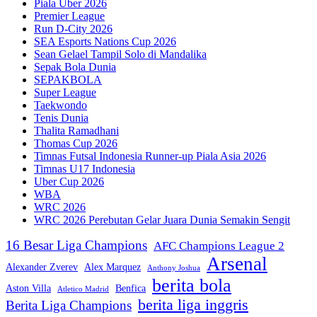
Piala Uber 2026
Premier League
Run D-City 2026
SEA Esports Nations Cup 2026
Sean Gelael Tampil Solo di Mandalika
Sepak Bola Dunia
SEPAKBOLA
Super League
Taekwondo
Tenis Dunia
Thalita Ramadhani
Thomas Cup 2026
Timnas Futsal Indonesia Runner-up Piala Asia 2026
Timnas U17 Indonesia
Uber Cup 2026
WBA
WRC 2026
WRC 2026 Perebutan Gelar Juara Dunia Semakin Sengit
16 Besar Liga Champions
AFC Champions League 2
Arsenal
Alexander Zverev
Alex Marquez
Anthony Joshua
berita bola
Aston Villa
Benfica
Atletico Madrid
berita liga inggris
Berita Liga Champions