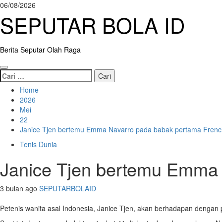
Skip
06/08/2026
to
SEPUTAR BOLA ID
content
Berita Seputar Olah Raga
Primary
Cari
Menu
untuk:
Home
2026
Mei
22
Janice Tjen bertemu Emma Navarro pada babak pertama Fren
Tenis Dunia
Janice Tjen bertemu Emma
3 bulan ago
SEPUTARBOLAID
Petenis wanita asal Indonesia, Janice Tjen, akan berhadapan dengan