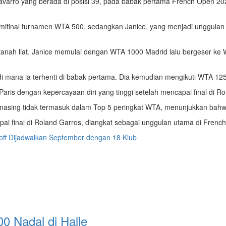
Navarro yang berada di posisi 39, pada babak pertama French Open 20
semifinal turnamen WTA 500, sedangkan Janice, yang menjadi unggulan
nah liat. Janice memulai dengan WTA 1000 Madrid lalu bergeser ke WT
i mana ia terhenti di babak pertama. Dia kemudian mengikuti WTA 125 
Paris dengan kepercayaan diri yang tinggi setelah mencapai final di R
-masing tidak termasuk dalam Top 5 peringkat WTA, menunjukkan bahwa
pai final di Roland Garros, diangkat sebagai unggulan utama di Frenc
off Dijadwalkan September dengan 18 Klub
0 Nadal di Halle