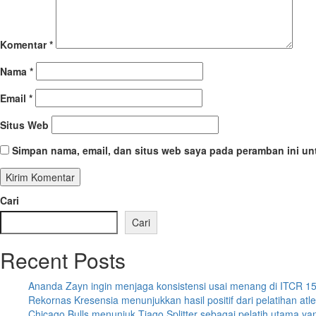
Komentar
*
Nama
*
Email
*
Situs Web
Simpan nama, email, dan situs web saya pada peramban ini un
Cari
Cari
Recent Posts
Ananda Zayn ingin menjaga konsistensi usai menang di ITCR 1
Rekornas Kresensia menunjukkan hasil positif dari pelatihan atl
Chicago Bulls menunjuk Tiago Splitter sebagai pelatih utama ya