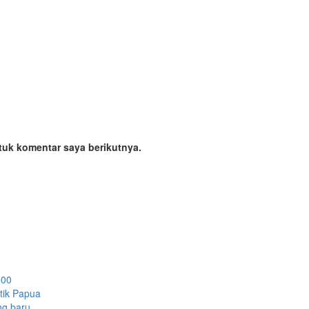
tuk komentar saya berikutnya.
500
etik Papua
ng baru