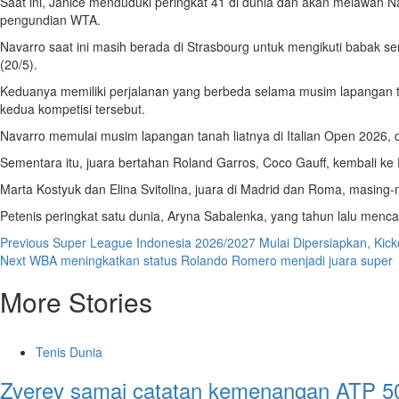
Saat ini, Janice menduduki peringkat 41 di dunia dan akan melawan 
pengundian WTA.
Navarro saat ini masih berada di Strasbourg untuk mengikuti babak 
(20/5).
Keduanya memiliki perjalanan yang berbeda selama musim lapangan ta
kedua kompetisi tersebut.
Navarro memulai musim lapangan tanah liatnya di Italian Open 2026, d
Sementara itu, juara bertahan Roland Garros, Coco Gauff, kembali ke 
Marta Kostyuk dan Elina Svitolina, juara di Madrid dan Roma, masing
Petenis peringkat satu dunia, Aryna Sabalenka, yang tahun lalu menca
Post
Previous
Super League Indonesia 2026/2027 Mulai Dipersiapkan, Kick
Next
WBA meningkatkan status Rolando Romero menjadi juara super
navigation
More Stories
Tenis Dunia
Zverev samai catatan kemenangan ATP 50