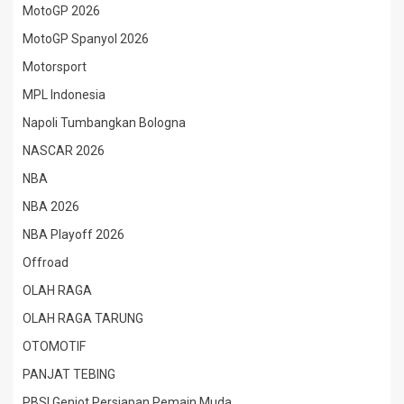
MotoGP 2026
MotoGP Spanyol 2026
Motorsport
MPL Indonesia
Napoli Tumbangkan Bologna
NASCAR 2026
NBA
NBA 2026
NBA Playoff 2026
Offroad
OLAH RAGA
OLAH RAGA TARUNG
OTOMOTIF
PANJAT TEBING
PBSI Genjot Persiapan Pemain Muda