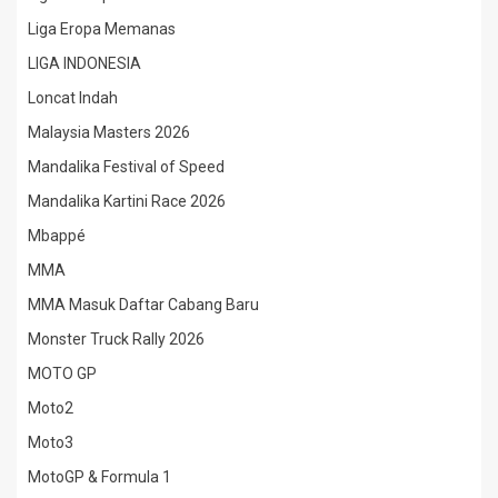
Liga Eropa Memanas
LIGA INDONESIA
Loncat Indah
Malaysia Masters 2026
Mandalika Festival of Speed
Mandalika Kartini Race 2026
Mbappé
MMA
MMA Masuk Daftar Cabang Baru
Monster Truck Rally 2026
MOTO GP
Moto2
Moto3
MotoGP & Formula 1