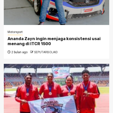
Motorsport
Ananda Zayn ingin menjaga konsistensi usai
menang di ITCR 1500
2 bulan ago
SEPUTARBOLAID