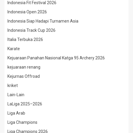
Indonesia Fit Festival 2026
Indonesia Open 2026
Indonesia Siap Hadapi Turnamen Asia
Indonesia Track Cup 2026
Italia Terbuka 2026
Karate
Kejuaraan Panahan Nasional Katga 95 Archery 2026
kejuaraan renang
Kejurnas Offroad
kriket
Lain-Lain
LaLiga 2025–2026
Liga Arab
Liga Champions
Liga Champions 2026