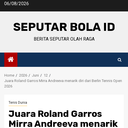
Skip
06/08/2026
to
content
SEPUTAR BOLA ID
BERITA SEPUTAR OLAH RAGA
Home
2026
Juni
12
Juara Roland Garros Mirra Andreeva menarik diri dari Berlin Tennis Open
2026
Tenis Dunia
Juara Roland Garros
Mirra Andreeva menarik