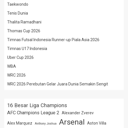
Taekwondo
Tenis Dunia
Thalita Ramadhani
Thomas Cup 2026
Timnas Futsal Indonesia Runner-up Piala Asia 2026
Timnas U17 Indonesia
Uber Cup 2026
WBA
WRC 2026
WRC 2026 Perebutan Gelar Juara Dunia Semakin Sengit
16 Besar Liga Champions
AFC Champions League 2
Alexander Zverev
Arsenal
Alex Marquez
Aston Villa
Anthony Joshua