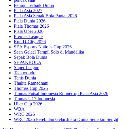
pencak silat
Petinju Terbaik Dunia
Piala Asia 2027
Piala Asia Sepak Bola Pantai 2026
Piala Dunia 2026
Piala Thomas 2026
Piala Uber 2026
Premier League
Run D-City 2026
SEA Esports Nations Cup 2026
Sean Gelael Tampil Solo di Mandalika
Sepak Bola Dunia
SEPAKBOLA
Super League
Taekwondo
Tenis Dunia
Thalita Ramadhani
Thomas Cup 2026
Timnas Futsal Indonesia Runner-up Piala Asia 2026
Timnas U17 Indonesia
Uber Cup 2026
WBA
WRC 2026
WRC 2026 Perebutan Gelar Juara Dunia Semakin Sengit