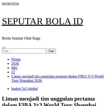
Skip
06/08/2026
to
content
SEPUTAR BOLA ID
Berita Seputar Olah Raga
Primary
Cari
Menu
untuk:
Home
2026
Mei
22
Liman menjadi tim unggulan pertama dalam FIBA 3×3 World
Tour Shanghai 2026
basket 3x3 global
Liman menjadi tim unggulan pertama
dalam FIBA 3×3 World Tour Shanghai