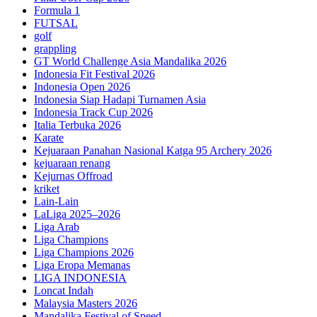
Formula 1
FUTSAL
golf
grappling
GT World Challenge Asia Mandalika 2026
Indonesia Fit Festival 2026
Indonesia Open 2026
Indonesia Siap Hadapi Turnamen Asia
Indonesia Track Cup 2026
Italia Terbuka 2026
Karate
Kejuaraan Panahan Nasional Katga 95 Archery 2026
kejuaraan renang
Kejurnas Offroad
kriket
Lain-Lain
LaLiga 2025–2026
Liga Arab
Liga Champions
Liga Champions 2026
Liga Eropa Memanas
LIGA INDONESIA
Loncat Indah
Malaysia Masters 2026
Mandalika Festival of Speed