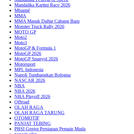
Mandalika Kartini Race 2026
Mbappé
MMA
MMA Masuk Daftar Cabang Baru
Monster Truck Rally 2026
MOTO GP
Moto2
Moto3
MotoGP & Formula 1
MotoGP 2026
MotoGP Spanyol 2026
Motorsport
MPL Indonesia
Napoli Tumbangkan Bologna
NASCAR 2026
NBA
NBA 2026
NBA Playoff 2026
Offroad
OLAH RAGA
OLAH RAGA TARUNG
OTOMOTIF
PANJAT TEBING
PBSI Genjot Persiapan Pemain Muda