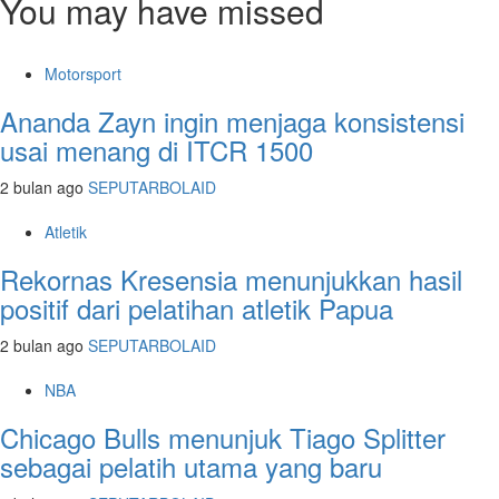
You may have missed
Motorsport
Ananda Zayn ingin menjaga konsistensi
usai menang di ITCR 1500
2 bulan ago
SEPUTARBOLAID
Atletik
Rekornas Kresensia menunjukkan hasil
positif dari pelatihan atletik Papua
2 bulan ago
SEPUTARBOLAID
NBA
Chicago Bulls menunjuk Tiago Splitter
sebagai pelatih utama yang baru