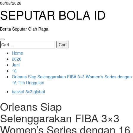
Skip
06/08/2026
to
SEPUTAR BOLA ID
content
Berita Seputar Olah Raga
Primary
Cari
Menu
untuk:
Home
2026
Juni
16
Orleans Siap Selenggarakan FIBA 3×3 Women’s Series dengan
16 Tim Unggulan
basket 3x3 global
Orleans Siap
Selenggarakan FIBA 3×3
Women’s Series dengan 16