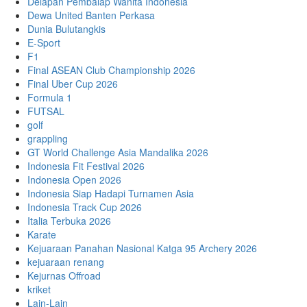
Delapan Pembalap Wanita Indonesia
Dewa United Banten Perkasa
Dunia Bulutangkis
E-Sport
F1
Final ASEAN Club Championship 2026
Final Uber Cup 2026
Formula 1
FUTSAL
golf
grappling
GT World Challenge Asia Mandalika 2026
Indonesia Fit Festival 2026
Indonesia Open 2026
Indonesia Siap Hadapi Turnamen Asia
Indonesia Track Cup 2026
Italia Terbuka 2026
Karate
Kejuaraan Panahan Nasional Katga 95 Archery 2026
kejuaraan renang
Kejurnas Offroad
kriket
Lain-Lain