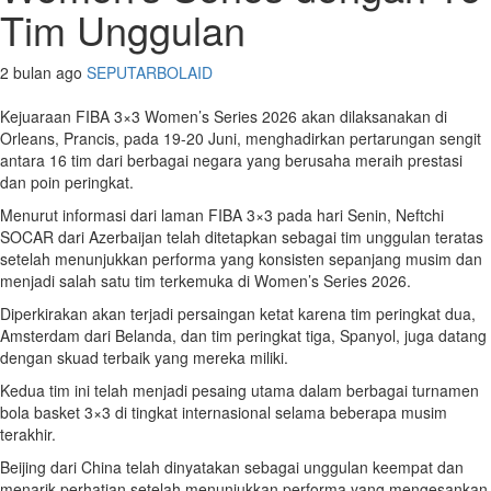
Tim Unggulan
2 bulan ago
SEPUTARBOLAID
Kejuaraan FIBA 3×3 Women’s Series 2026 akan dilaksanakan di
Orleans, Prancis, pada 19-20 Juni, menghadirkan pertarungan sengit
antara 16 tim dari berbagai negara yang berusaha meraih prestasi
dan poin peringkat.
Menurut informasi dari laman FIBA 3×3 pada hari Senin, Neftchi
SOCAR dari Azerbaijan telah ditetapkan sebagai tim unggulan teratas
setelah menunjukkan performa yang konsisten sepanjang musim dan
menjadi salah satu tim terkemuka di Women’s Series 2026.
Diperkirakan akan terjadi persaingan ketat karena tim peringkat dua,
Amsterdam dari Belanda, dan tim peringkat tiga, Spanyol, juga datang
dengan skuad terbaik yang mereka miliki.
Kedua tim ini telah menjadi pesaing utama dalam berbagai turnamen
bola basket 3×3 di tingkat internasional selama beberapa musim
terakhir.
Beijing dari China telah dinyatakan sebagai unggulan keempat dan
menarik perhatian setelah menunjukkan performa yang mengesankan