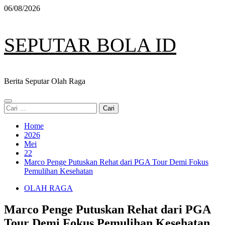
Skip
06/08/2026
to
content
SEPUTAR BOLA ID
Berita Seputar Olah Raga
Primary
Cari
Menu
untuk:
Home
2026
Mei
22
Marco Penge Putuskan Rehat dari PGA Tour Demi Fokus
Pemulihan Kesehatan
OLAH RAGA
Marco Penge Putuskan Rehat dari PGA
Tour Demi Fokus Pemulihan Kesehatan