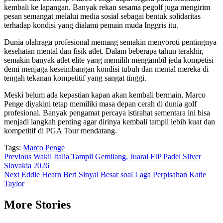
kembali ke lapangan. Banyak rekan sesama pegolf juga mengirim
pesan semangat melalui media sosial sebagai bentuk solidaritas
terhadap kondisi yang dialami pemain muda Inggris itu.
Dunia olahraga profesional memang semakin menyoroti pentingnya
kesehatan mental dan fisik atlet. Dalam beberapa tahun terakhir,
semakin banyak atlet elite yang memilih mengambil jeda kompetisi
demi menjaga keseimbangan kondisi tubuh dan mental mereka di
tengah tekanan kompetitif yang sangat tinggi.
Meski belum ada kepastian kapan akan kembali bermain, Marco
Penge diyakini tetap memiliki masa depan cerah di dunia golf
profesional. Banyak pengamat percaya istirahat sementara ini bisa
menjadi langkah penting agar dirinya kembali tampil lebih kuat dan
kompetitif di PGA Tour mendatang.
Tags:
Marco Penge
Post
Previous
Wakil Italia Tampil Gemilang, Juarai FIP Padel Silver
Slovakia 2026
navigation
Next
Eddie Hearn Beri Sinyal Besar soal Laga Perpisahan Katie
Taylor
More Stories