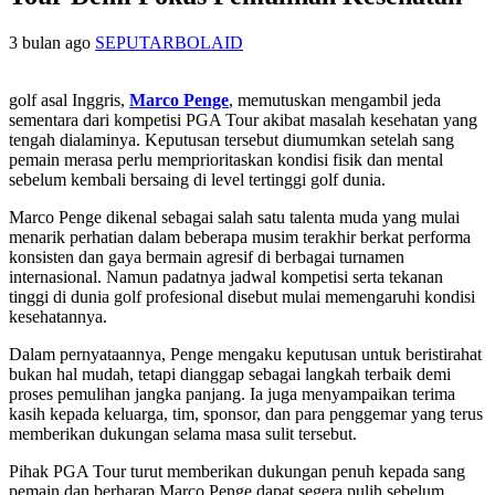
3 bulan ago
SEPUTARBOLAID
golf asal Inggris,
Marco Penge
, memutuskan mengambil jeda
sementara dari kompetisi PGA Tour akibat masalah kesehatan yang
tengah dialaminya. Keputusan tersebut diumumkan setelah sang
pemain merasa perlu memprioritaskan kondisi fisik dan mental
sebelum kembali bersaing di level tertinggi golf dunia.
Marco Penge dikenal sebagai salah satu talenta muda yang mulai
menarik perhatian dalam beberapa musim terakhir berkat performa
konsisten dan gaya bermain agresif di berbagai turnamen
internasional. Namun padatnya jadwal kompetisi serta tekanan
tinggi di dunia golf profesional disebut mulai memengaruhi kondisi
kesehatannya.
Dalam pernyataannya, Penge mengaku keputusan untuk beristirahat
bukan hal mudah, tetapi dianggap sebagai langkah terbaik demi
proses pemulihan jangka panjang. Ia juga menyampaikan terima
kasih kepada keluarga, tim, sponsor, dan para penggemar yang terus
memberikan dukungan selama masa sulit tersebut.
Pihak PGA Tour turut memberikan dukungan penuh kepada sang
pemain dan berharap Marco Penge dapat segera pulih sebelum