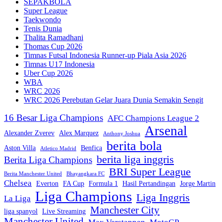
SEPAKBOLA
Super League
Taekwondo
Tenis Dunia
Thalita Ramadhani
Thomas Cup 2026
Timnas Futsal Indonesia Runner-up Piala Asia 2026
Timnas U17 Indonesia
Uber Cup 2026
WBA
WRC 2026
WRC 2026 Perebutan Gelar Juara Dunia Semakin Sengit
16 Besar Liga Champions
AFC Champions League 2
Arsenal
Alexander Zverev
Alex Marquez
Anthony Joshua
berita bola
Aston Villa
Benfica
Atletico Madrid
berita liga inggris
Berita Liga Champions
BRI Super League
Berita Manchester United
Bhayangkara FC
Chelsea
Everton
FA Cup
Formula 1
Hasil Pertandingan
Jorge Martin
Liga Champions
Liga Inggris
La Liga
Manchester City
liga spanyol
Live Streaming
Manchester United