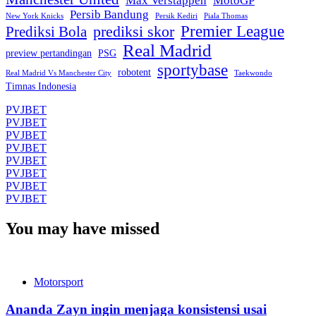
Max Verstappen
MotoGP
Persib Bandung
New York Knicks
Persik Kediri
Piala Thomas
Premier League
prediksi skor
Prediksi Bola
Real Madrid
preview pertandingan
PSG
sportybase
robotent
Real Madrid Vs Manchester City
Taekwondo
Timnas Indonesia
PVJBET
PVJBET
PVJBET
PVJBET
PVJBET
PVJBET
PVJBET
PVJBET
You may have missed
Motorsport
Ananda Zayn ingin menjaga konsistensi usai