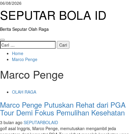
Skip
06/08/2026
to
SEPUTAR BOLA ID
content
Berita Seputar Olah Raga
Primary
Cari
Menu
untuk:
Home
Marco Penge
Marco Penge
OLAH RAGA
Marco Penge Putuskan Rehat dari PGA
Tour Demi Fokus Pemulihan Kesehatan
3 bulan ago
SEPUTARBOLAID
golf asal Inggris, Marco Penge, memutuskan mengambil jeda