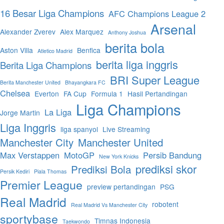
16 Besar Liga Champions
AFC Champions League 2
Arsenal
Alexander Zverev
Alex Marquez
Anthony Joshua
berita bola
Aston Villa
Benfica
Atletico Madrid
berita liga inggris
Berita Liga Champions
BRI Super League
Berita Manchester United
Bhayangkara FC
Chelsea
Everton
FA Cup
Formula 1
Hasil Pertandingan
Liga Champions
La Liga
Jorge Martin
Liga Inggris
liga spanyol
Live Streaming
Manchester City
Manchester United
Max Verstappen
MotoGP
Persib Bandung
New York Knicks
prediksi skor
Prediksi Bola
Persik Kediri
Piala Thomas
Premier League
preview pertandingan
PSG
Real Madrid
robotent
Real Madrid Vs Manchester City
sportybase
Timnas Indonesia
Taekwondo