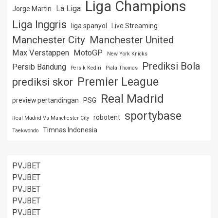
Liga Champions
La Liga
Jorge Martin
Liga Inggris
liga spanyol
Live Streaming
Manchester City
Manchester United
Max Verstappen
MotoGP
New York Knicks
Prediksi Bola
Persib Bandung
Persik Kediri
Piala Thomas
Premier League
prediksi skor
Real Madrid
preview pertandingan
PSG
sportybase
robotent
Real Madrid Vs Manchester City
Timnas Indonesia
Taekwondo
PVJBET
PVJBET
PVJBET
PVJBET
PVJBET