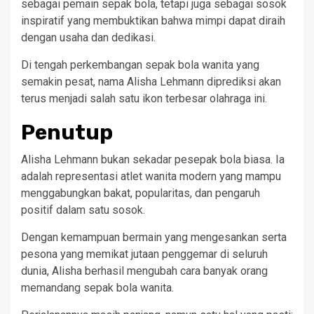
sebagai pemain sepak bola, tetapi juga sebagai sosok
inspiratif yang membuktikan bahwa mimpi dapat diraih
dengan usaha dan dedikasi.
Di tengah perkembangan sepak bola wanita yang
semakin pesat, nama Alisha Lehmann diprediksi akan
terus menjadi salah satu ikon terbesar olahraga ini.
Penutup
Alisha Lehmann bukan sekadar pesepak bola biasa. Ia
adalah representasi atlet wanita modern yang mampu
menggabungkan bakat, popularitas, dan pengaruh
positif dalam satu sosok.
Dengan kemampuan bermain yang mengesankan serta
pesona yang memikat jutaan penggemar di seluruh
dunia, Alisha berhasil mengubah cara banyak orang
memandang sepak bola wanita.