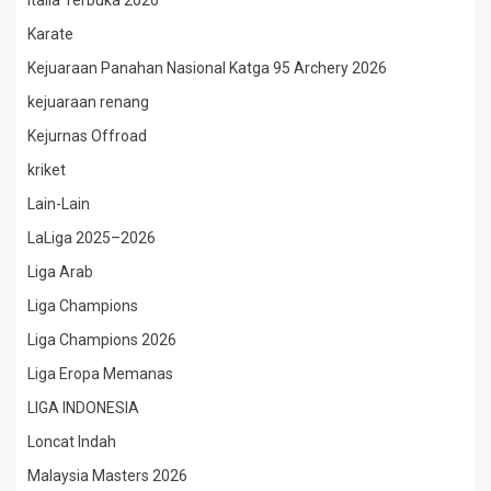
Italia Terbuka 2026
Karate
Kejuaraan Panahan Nasional Katga 95 Archery 2026
kejuaraan renang
Kejurnas Offroad
kriket
Lain-Lain
LaLiga 2025–2026
Liga Arab
Liga Champions
Liga Champions 2026
Liga Eropa Memanas
LIGA INDONESIA
Loncat Indah
Malaysia Masters 2026