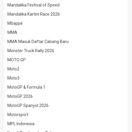
Mandalika Festival of Speed
Mandalika Kartini Race 2026
Mbappé
MMA
MMA Masuk Daftar Cabang Baru
Monster Truck Rally 2026
MOTO GP
Moto2
Moto3
MotoGP & Formula 1
MotoGP 2026
MotoGP Spanyol 2026
Motorsport
MPL Indonesia