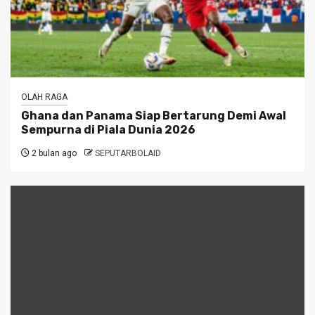
OLAH RAGA
Ghana dan Panama Siap Bertarung Demi Awal
Sempurna di Piala Dunia 2026
2 bulan ago
SEPUTARBOLAID