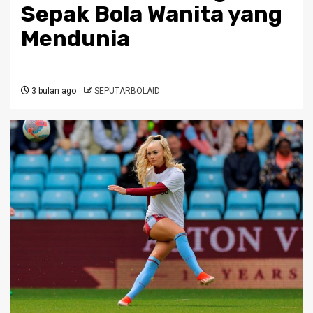
Sepak Bola Wanita yang
Mendunia
3 bulan ago
SEPUTARBOLAID