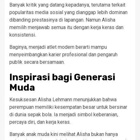
Banyak kritik yang datang kepadanya, terutama terkait
popularitas media sosial yang dianggap lebih dominan
dibanding prestasinya di lapangan. Namun Alisha
memilih menjawab semua itu dengan kerja keras dan
konsistensi.
Baginya, menjadi atlet modern berarti mampu
menyeimbangkan karier profesional dan pengaruh
publik secara bersamaan.
Inspirasi bagi Generasi
Muda
Kesuksesan Alisha Lehmann menunjukkan bahwa
perempuan memiliki kesempatan besar untuk bersinar
di dunia sepak bola. Ia menjadi simbol keberanian,
percaya diri, dan kerja keras.
Banyak anak muda kini melihat Alisha bukan hanya