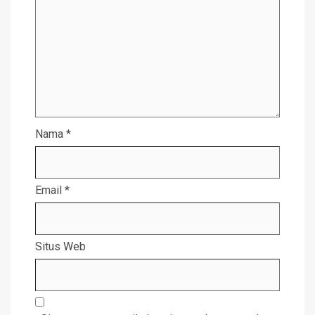
Nama
*
Email
*
Situs Web