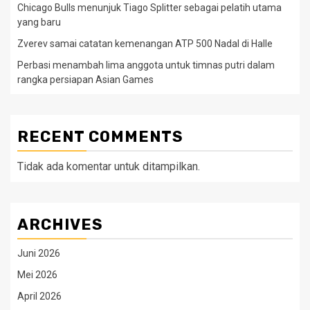
Chicago Bulls menunjuk Tiago Splitter sebagai pelatih utama
yang baru
Zverev samai catatan kemenangan ATP 500 Nadal di Halle
Perbasi menambah lima anggota untuk timnas putri dalam
rangka persiapan Asian Games
RECENT COMMENTS
Tidak ada komentar untuk ditampilkan.
ARCHIVES
Juni 2026
Mei 2026
April 2026