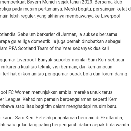
memperkuat Bayern Munich sejak tahun 2023. Bersama klub
desliga pada musim pertamanya. Meski begitu, persaingan ketat d
ain lebih reguler, yang akhirnya membawanya ke Liverpool
otlandia. Sebelum berkarier di Jerman, ia sukses bersama
pa gelar liga domestik. Ia juga pernah dinobatkan sebagai
lam PFA Scotland Team of the Year sebanyak dua kali.
ggemar Liverpool. Banyak suporter menilai Sam Kerr sebagai
 ini karena kualitas teknik, visi bermain, dan kemampuan
i terlihat di komunitas penggemar sepak bola dan forum daring
pool FC Women menunjukkan ambisi mereka untuk terus
per League. Kehadiran pemain berpengalaman seperti Kerr
mbawa stabilitas bagi tim dalam menghadapi musim baru.
an karier Sam Kerr. Setelah pengalaman bermain di Skotlandia,
alah satu gelandang paling berpengaruh dalam sepak bola wanita