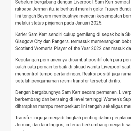
Sebelum bergabung dengan Liverpool, Sam Kerr sempat 
raksasa Jerman itu, ia berhasil meraih gelar Frauen Bun
lini tengah Bayern membuatnya mencari kesempatan berm
melalui status pinjaman pada Januari 2025.
Karier Sam Kerr sendiri cukup gemilang di sepak bola Sk
Glasgow City dan Rangers, termasuk memenangkan bebera
Scotland Women’s Player of the Year 2022 dan masuk da
Kepulangan permanennya disambut positif oleh para pen
salah satu pemain terbaik di skuad wanita Liverpool saat
mengontrol tempo pertandingan. Reaksi positif juga rama
setelah pengumuman resmi transfer tersebut dirilis.
Dengan bergabungnya Sam Kerr secara permanen, Liver
berkembang dan bersaing di level tertinggi Women’s Su
diharapkan mampu memperkuat lini tengah sekaligus me
Transfer ini juga menjadi langkah penting dalam perjalan
Jerman, dan kini Inggris, ia terus berkembang menjadi s