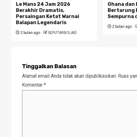
Le Mans 24 Jam 2026
Ghana dan 
Berakhir Dramatis,
Bertarung 
Persaingan Ketat Warnai
Sempurna d
Balapan Legendaris
2 bulan ago
2 bulan ago
SEPUTARBOLAID
Tinggalkan Balasan
Alamat email Anda tidak akan dipublikasikan.
Ruas yan
Komentar
*