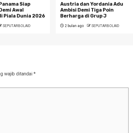
Panama Siap
Austria dan Yordania Adu
Demi Awal
Ambisi Demi Tiga Poin
i Piala Dunia 2026
Berharga di Grup J
SEPUTARBOLAID
2 bulan ago
SEPUTARBOLAID
g wajib ditandai
*