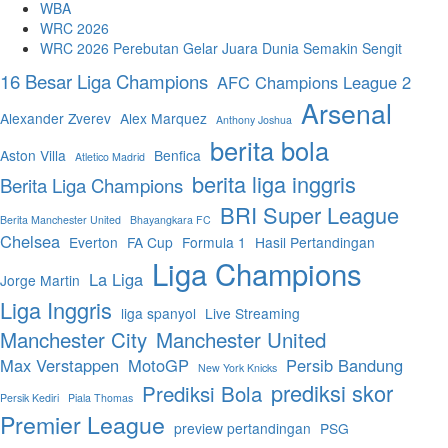
WBA
WRC 2026
WRC 2026 Perebutan Gelar Juara Dunia Semakin Sengit
16 Besar Liga Champions
AFC Champions League 2
Arsenal
Alexander Zverev
Alex Marquez
Anthony Joshua
berita bola
Aston Villa
Benfica
Atletico Madrid
berita liga inggris
Berita Liga Champions
BRI Super League
Berita Manchester United
Bhayangkara FC
Chelsea
Everton
FA Cup
Formula 1
Hasil Pertandingan
Liga Champions
La Liga
Jorge Martin
Liga Inggris
liga spanyol
Live Streaming
Manchester City
Manchester United
Max Verstappen
MotoGP
Persib Bandung
New York Knicks
prediksi skor
Prediksi Bola
Persik Kediri
Piala Thomas
Premier League
preview pertandingan
PSG