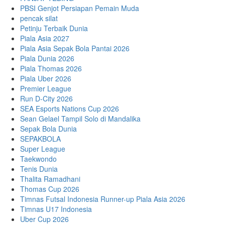
PBSI Genjot Persiapan Pemain Muda
pencak silat
Petinju Terbaik Dunia
Piala Asia 2027
Piala Asia Sepak Bola Pantai 2026
Piala Dunia 2026
Piala Thomas 2026
Piala Uber 2026
Premier League
Run D-City 2026
SEA Esports Nations Cup 2026
Sean Gelael Tampil Solo di Mandalika
Sepak Bola Dunia
SEPAKBOLA
Super League
Taekwondo
Tenis Dunia
Thalita Ramadhani
Thomas Cup 2026
Timnas Futsal Indonesia Runner-up Piala Asia 2026
Timnas U17 Indonesia
Uber Cup 2026