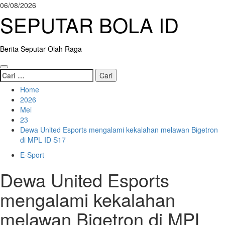
Skip
06/08/2026
to
SEPUTAR BOLA ID
content
Berita Seputar Olah Raga
Primary
Cari
Menu
untuk:
Home
2026
Mei
23
Dewa United Esports mengalami kekalahan melawan Bigetron
di MPL ID S17
E-Sport
Dewa United Esports
mengalami kekalahan
melawan Bigetron di MPL