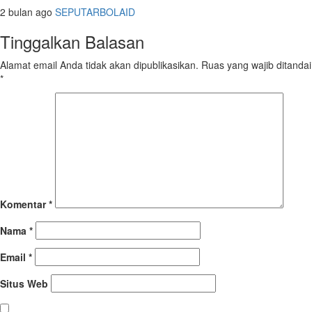
2 bulan ago
SEPUTARBOLAID
Tinggalkan Balasan
Alamat email Anda tidak akan dipublikasikan.
Ruas yang wajib ditandai
*
Komentar
*
Nama
*
Email
*
Situs Web