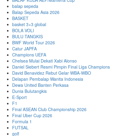
balap sepeda
Balap Sepeda Asia 2026
BASKET
basket 3×3 global
BOLA VOLI
BULU TANGKIS
BWF World Tour 2026
Catur JAPFA
Champions UEFA
Chelsea Mulai Dekati Xabi Alonso
Daniel Siebert Resmi Pimpin Final Liga Champions
David Benavidez Rebut Gelar WBA-WBO
Delapan Pembalap Wanita Indonesia
Dewa United Banten Perkasa
Dunia Bulutangkis
E-Sport
F1
Final ASEAN Club Championship 2026
Final Uber Cup 2026
Formula 1
FUTSAL
golf