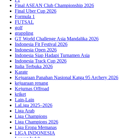
Final ASEAN Club Championship 2026
Final Uber Cup 2026
Formula 1
FUTSAL
golf
grappling
GT World Challenge Asia Mandalika 2026
Indonesia Fit Festival 2026
Indonesia Open 2026
Indonesia Siap Hadapi Turnamen Asia
Indonesia Track Cup 2026
Italia Terbuka 2026
Karate
Kejuaraan Panahan Nasional Katga 95 Archery 2026
kejuaraan renang
Kejurnas Offroad
kriket
Lain-Lain
LaLiga 2025–2026
Liga Arab
Liga Champions
Liga Champions 2026
Liga Eropa Memanas
LIGA INDONESIA