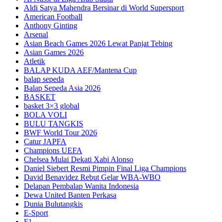
Aldi Satya Mahendra Bersinar di World Supersport
American Football
Anthony Ginting
Arsenal
Asian Beach Games 2026 Lewat Panjat Tebing
Asian Games 2026
Atletik
BALAP KUDA AEF/Mantena Cup
balap sepeda
Balap Sepeda Asia 2026
BASKET
basket 3×3 global
BOLA VOLI
BULU TANGKIS
BWF World Tour 2026
Catur JAPFA
Champions UEFA
Chelsea Mulai Dekati Xabi Alonso
Daniel Siebert Resmi Pimpin Final Liga Champions
David Benavidez Rebut Gelar WBA-WBO
Delapan Pembalap Wanita Indonesia
Dewa United Banten Perkasa
Dunia Bulutangkis
E-Sport
F1