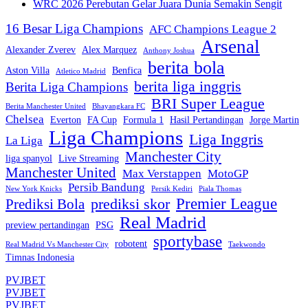
WRC 2026 Perebutan Gelar Juara Dunia Semakin Sengit
16 Besar Liga Champions
AFC Champions League 2
Arsenal
Alexander Zverev
Alex Marquez
Anthony Joshua
berita bola
Aston Villa
Benfica
Atletico Madrid
berita liga inggris
Berita Liga Champions
BRI Super League
Berita Manchester United
Bhayangkara FC
Chelsea
Everton
FA Cup
Formula 1
Hasil Pertandingan
Jorge Martin
Liga Champions
Liga Inggris
La Liga
Manchester City
liga spanyol
Live Streaming
Manchester United
Max Verstappen
MotoGP
Persib Bandung
New York Knicks
Persik Kediri
Piala Thomas
Premier League
prediksi skor
Prediksi Bola
Real Madrid
preview pertandingan
PSG
sportybase
robotent
Real Madrid Vs Manchester City
Taekwondo
Timnas Indonesia
PVJBET
PVJBET
PVJBET