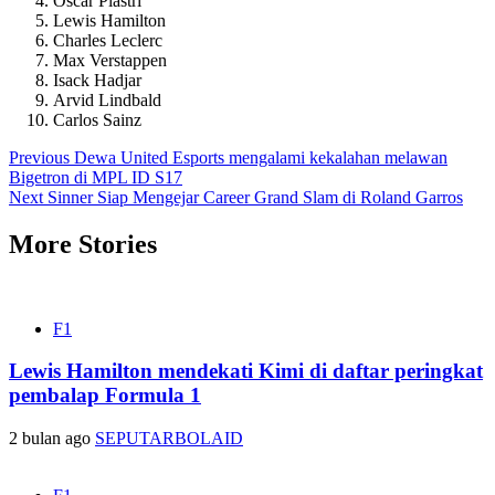
Oscar Piastri
Lewis Hamilton
Charles Leclerc
Max Verstappen
Isack Hadjar
Arvid Lindbald
Carlos Sainz
Post
Previous
Dewa United Esports mengalami kekalahan melawan
Bigetron di MPL ID S17
navigation
Next
Sinner Siap Mengejar Career Grand Slam di Roland Garros
More Stories
F1
Lewis Hamilton mendekati Kimi di daftar peringkat
pembalap Formula 1
2 bulan ago
SEPUTARBOLAID