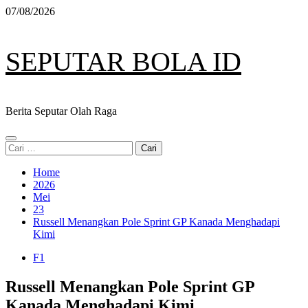
Skip
07/08/2026
to
content
SEPUTAR BOLA ID
Berita Seputar Olah Raga
Primary
Cari
Menu
untuk:
Home
2026
Mei
23
Russell Menangkan Pole Sprint GP Kanada Menghadapi
Kimi
F1
Russell Menangkan Pole Sprint GP
Kanada Menghadapi Kimi