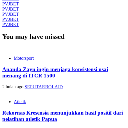
PVJBET
PVJBET
PVJBET
PVJBET
PVJBET
You may have missed
Motorsport
Ananda Zayn ingin menjaga konsistensi usai
menang di ITCR 1500
2 bulan ago
SEPUTARBOLAID
Atletik
Rekornas Kresensia menunjukkan hasil positif dari
pelatihan atletik Papua