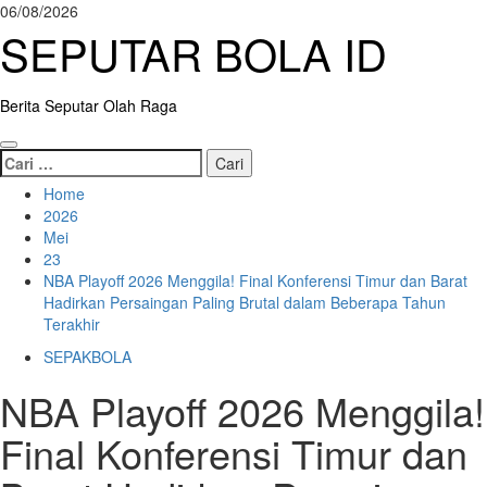
Skip
06/08/2026
to
SEPUTAR BOLA ID
content
Berita Seputar Olah Raga
Primary
Cari
Menu
untuk:
Home
2026
Mei
23
NBA Playoff 2026 Menggila! Final Konferensi Timur dan Barat
Hadirkan Persaingan Paling Brutal dalam Beberapa Tahun
Terakhir
SEPAKBOLA
NBA Playoff 2026 Menggila!
Final Konferensi Timur dan