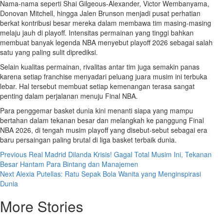
Nama-nama seperti Shai Gilgeous-Alexander, Victor Wembanyama,
Donovan Mitchell, hingga Jalen Brunson menjadi pusat perhatian
berkat kontribusi besar mereka dalam membawa tim masing-masing
melaju jauh di playoff. Intensitas permainan yang tinggi bahkan
membuat banyak legenda NBA menyebut playoff 2026 sebagai salah
satu yang paling sulit diprediksi.
Selain kualitas permainan, rivalitas antar tim juga semakin panas
karena setiap franchise menyadari peluang juara musim ini terbuka
lebar. Hal tersebut membuat setiap kemenangan terasa sangat
penting dalam perjalanan menuju Final NBA.
Para penggemar basket dunia kini menanti siapa yang mampu
bertahan dalam tekanan besar dan melangkah ke panggung Final
NBA 2026, di tengah musim playoff yang disebut-sebut sebagai era
baru persaingan paling brutal di liga basket terbaik dunia.
Post
Previous
Real Madrid Dilanda Krisis! Gagal Total Musim Ini, Tekanan
Besar Hantam Para Bintang dan Manajemen
navigation
Next
Alexia Putellas: Ratu Sepak Bola Wanita yang Menginspirasi
Dunia
More Stories