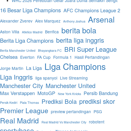
WRC 2026 Perebutan Gelar Juara Dunia Semakin Sengit
16 Besar Liga Champions
AFC Champions League 2
Arsenal
Alexander Zverev
Alex Marquez
Anthony Joshua
berita bola
Aston Villa
Benfica
Atletico Madrid
berita liga inggris
Berita Liga Champions
BRI Super League
Berita Manchester United
Bhayangkara FC
Chelsea
Everton
FA Cup
Formula 1
Hasil Pertandingan
Liga Champions
La Liga
Jorge Martin
Liga Inggris
liga spanyol
Live Streaming
Manchester City
Manchester United
Max Verstappen
MotoGP
Persib Bandung
New York Knicks
prediksi skor
Prediksi Bola
Persik Kediri
Piala Thomas
Premier League
preview pertandingan
PSG
Real Madrid
robotent
Real Madrid Vs Manchester City
sportybase