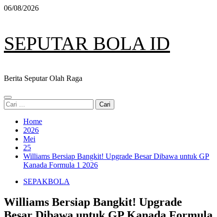
Skip
06/08/2026
to
content
SEPUTAR BOLA ID
Berita Seputar Olah Raga
Primary
Cari
Menu
untuk:
Home
2026
Mei
25
Williams Bersiap Bangkit! Upgrade Besar Dibawa untuk GP
Kanada Formula 1 2026
SEPAKBOLA
Williams Bersiap Bangkit! Upgrade
Besar Dibawa untuk GP Kanada Formula