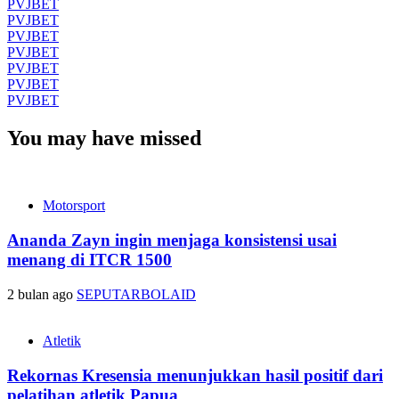
PVJBET
PVJBET
PVJBET
PVJBET
PVJBET
PVJBET
PVJBET
You may have missed
Motorsport
Ananda Zayn ingin menjaga konsistensi usai
menang di ITCR 1500
2 bulan ago
SEPUTARBOLAID
Atletik
Rekornas Kresensia menunjukkan hasil positif dari
pelatihan atletik Papua