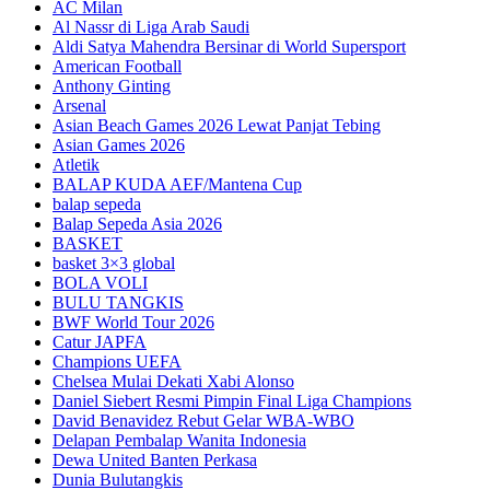
AC Milan
Al Nassr di Liga Arab Saudi
Aldi Satya Mahendra Bersinar di World Supersport
American Football
Anthony Ginting
Arsenal
Asian Beach Games 2026 Lewat Panjat Tebing
Asian Games 2026
Atletik
BALAP KUDA AEF/Mantena Cup
balap sepeda
Balap Sepeda Asia 2026
BASKET
basket 3×3 global
BOLA VOLI
BULU TANGKIS
BWF World Tour 2026
Catur JAPFA
Champions UEFA
Chelsea Mulai Dekati Xabi Alonso
Daniel Siebert Resmi Pimpin Final Liga Champions
David Benavidez Rebut Gelar WBA-WBO
Delapan Pembalap Wanita Indonesia
Dewa United Banten Perkasa
Dunia Bulutangkis