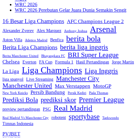
WRC 2026
WRC 2026 Perebutan Gelar Juara Dunia Semakin Sengit
16 Besar Liga Champions
AFC Champions League 2
Arsenal
Alexander Zverev
Alex Marquez
Anthony Joshua
berita bola
Aston Villa
Benfica
Atletico Madrid
berita liga inggris
Berita Liga Champions
BRI Super League
Berita Manchester United
Bhayangkara FC
Chelsea
Everton
FA Cup
Formula 1
Hasil Pertandingan
Jorge Martin
Liga Champions
Liga Inggris
La Liga
Manchester City
liga spanyol
Live Streaming
Manchester United
Max Verstappen
MotoGP
Persib Bandung
New York Knicks
Persik Kediri
Piala Thomas
Premier League
prediksi skor
Prediksi Bola
Real Madrid
preview pertandingan
PSG
sportybase
robotent
Real Madrid Vs Manchester City
Taekwondo
Timnas Indonesia
PVJBET