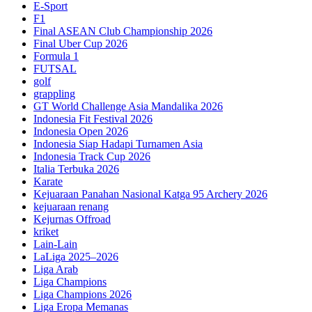
E-Sport
F1
Final ASEAN Club Championship 2026
Final Uber Cup 2026
Formula 1
FUTSAL
golf
grappling
GT World Challenge Asia Mandalika 2026
Indonesia Fit Festival 2026
Indonesia Open 2026
Indonesia Siap Hadapi Turnamen Asia
Indonesia Track Cup 2026
Italia Terbuka 2026
Karate
Kejuaraan Panahan Nasional Katga 95 Archery 2026
kejuaraan renang
Kejurnas Offroad
kriket
Lain-Lain
LaLiga 2025–2026
Liga Arab
Liga Champions
Liga Champions 2026
Liga Eropa Memanas