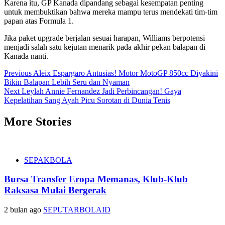
Karena itu, GP Kanada dipandang sebagai kesempatan penting
untuk membuktikan bahwa mereka mampu terus mendekati tim-tim
papan atas Formula 1.
Jika paket upgrade berjalan sesuai harapan, Williams berpotensi
menjadi salah satu kejutan menarik pada akhir pekan balapan di
Kanada nanti.
Post
Previous
Aleix Espargaro Antusias! Motor MotoGP 850cc Diyakini
Bikin Balapan Lebih Seru dan Nyaman
navigation
Next
Leylah Annie Fernandez Jadi Perbincangan! Gaya
Kepelatihan Sang Ayah Picu Sorotan di Dunia Tenis
More Stories
SEPAKBOLA
Bursa Transfer Eropa Memanas, Klub-Klub
Raksasa Mulai Bergerak
2 bulan ago
SEPUTARBOLAID