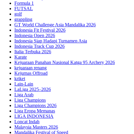
Formula 1
FUTSAL
golf
grappling
GT World Challenge Asia Mandalika 2026
Indonesia Fit Festival 2026
Indonesia Open 2026
Indonesia Siap Hadapi Turnamen Asia
Indonesia Track Cup 2026
Italia Terbuka 2026
Karate
Kejuaraan Panahan Nasional Katga 95 Archery 2026
kejuaraan renang
Kejurnas Offroad
kriket
Lain-Lain
LaLiga 2025–2026
Liga Arab
Liga Champions
Liga Champions 2026
Liga Eropa Memanas
LIGA INDONESIA
Loncat Indah
Malaysia Masters 2026
Mandalika Festival of Speed