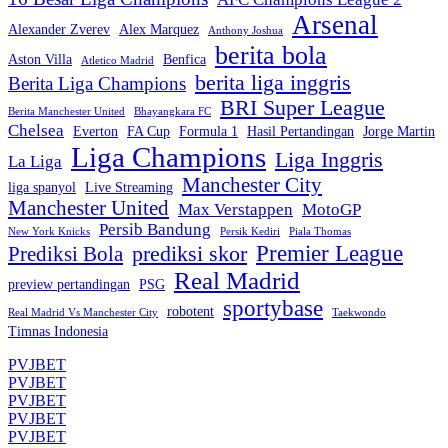
Arsenal
Alexander Zverev
Alex Marquez
Anthony Joshua
berita bola
Aston Villa
Benfica
Atletico Madrid
berita liga inggris
Berita Liga Champions
BRI Super League
Berita Manchester United
Bhayangkara FC
Chelsea
Everton
FA Cup
Formula 1
Hasil Pertandingan
Jorge Martin
Liga Champions
Liga Inggris
La Liga
Manchester City
liga spanyol
Live Streaming
Manchester United
Max Verstappen
MotoGP
Persib Bandung
New York Knicks
Persik Kediri
Piala Thomas
Premier League
prediksi skor
Prediksi Bola
Real Madrid
preview pertandingan
PSG
sportybase
robotent
Real Madrid Vs Manchester City
Taekwondo
Timnas Indonesia
PVJBET
PVJBET
PVJBET
PVJBET
PVJBET