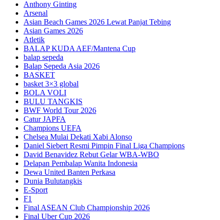
Anthony Ginting
Arsenal
Asian Beach Games 2026 Lewat Panjat Tebing
Asian Games 2026
Atletik
BALAP KUDA AEF/Mantena Cup
balap sepeda
Balap Sepeda Asia 2026
BASKET
basket 3×3 global
BOLA VOLI
BULU TANGKIS
BWF World Tour 2026
Catur JAPFA
Champions UEFA
Chelsea Mulai Dekati Xabi Alonso
Daniel Siebert Resmi Pimpin Final Liga Champions
David Benavidez Rebut Gelar WBA-WBO
Delapan Pembalap Wanita Indonesia
Dewa United Banten Perkasa
Dunia Bulutangkis
E-Sport
F1
Final ASEAN Club Championship 2026
Final Uber Cup 2026