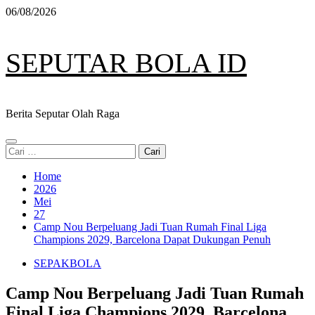
Skip
06/08/2026
to
content
SEPUTAR BOLA ID
Berita Seputar Olah Raga
Primary
Cari
Menu
untuk:
Home
2026
Mei
27
Camp Nou Berpeluang Jadi Tuan Rumah Final Liga
Champions 2029, Barcelona Dapat Dukungan Penuh
SEPAKBOLA
Camp Nou Berpeluang Jadi Tuan Rumah
Final Liga Champions 2029, Barcelona