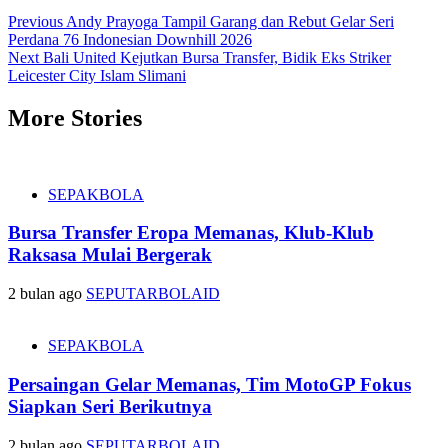
Post
Previous
Andy Prayoga Tampil Garang dan Rebut Gelar Seri
Perdana 76 Indonesian Downhill 2026
navigation
Next
Bali United Kejutkan Bursa Transfer, Bidik Eks Striker
Leicester City Islam Slimani
More Stories
SEPAKBOLA
Bursa Transfer Eropa Memanas, Klub-Klub
Raksasa Mulai Bergerak
2 bulan ago
SEPUTARBOLAID
SEPAKBOLA
Persaingan Gelar Memanas, Tim MotoGP Fokus
Siapkan Seri Berikutnya
2 bulan ago
SEPUTARBOLAID