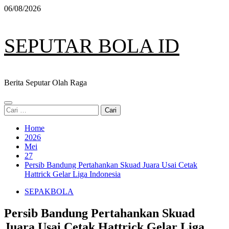
Skip
06/08/2026
to
content
SEPUTAR BOLA ID
Berita Seputar Olah Raga
Primary
Cari
Menu
untuk:
Home
2026
Mei
27
Persib Bandung Pertahankan Skuad Juara Usai Cetak
Hattrick Gelar Liga Indonesia
SEPAKBOLA
Persib Bandung Pertahankan Skuad
Juara Usai Cetak Hattrick Gelar Liga