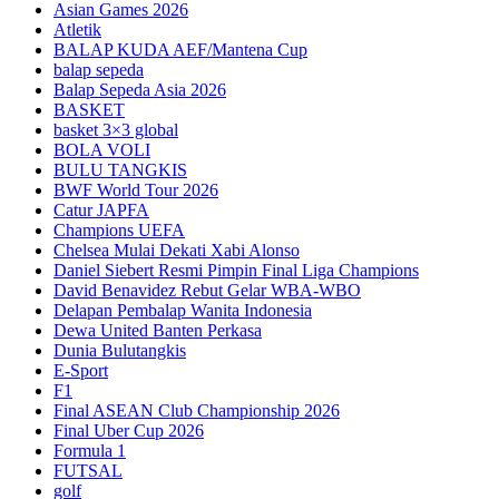
Asian Games 2026
Atletik
BALAP KUDA AEF/Mantena Cup
balap sepeda
Balap Sepeda Asia 2026
BASKET
basket 3×3 global
BOLA VOLI
BULU TANGKIS
BWF World Tour 2026
Catur JAPFA
Champions UEFA
Chelsea Mulai Dekati Xabi Alonso
Daniel Siebert Resmi Pimpin Final Liga Champions
David Benavidez Rebut Gelar WBA-WBO
Delapan Pembalap Wanita Indonesia
Dewa United Banten Perkasa
Dunia Bulutangkis
E-Sport
F1
Final ASEAN Club Championship 2026
Final Uber Cup 2026
Formula 1
FUTSAL
golf