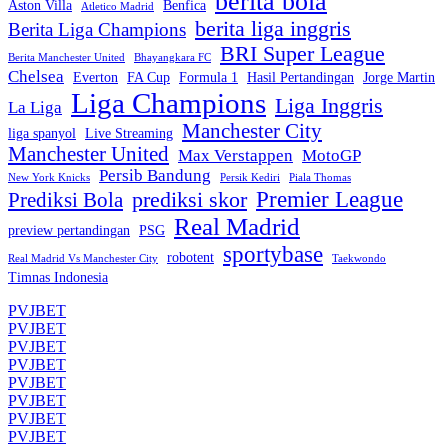
berita bola
Aston Villa
Benfica
Atletico Madrid
berita liga inggris
Berita Liga Champions
BRI Super League
Berita Manchester United
Bhayangkara FC
Chelsea
Everton
FA Cup
Formula 1
Hasil Pertandingan
Jorge Martin
Liga Champions
Liga Inggris
La Liga
Manchester City
liga spanyol
Live Streaming
Manchester United
Max Verstappen
MotoGP
Persib Bandung
New York Knicks
Persik Kediri
Piala Thomas
Premier League
prediksi skor
Prediksi Bola
Real Madrid
preview pertandingan
PSG
sportybase
robotent
Real Madrid Vs Manchester City
Taekwondo
Timnas Indonesia
PVJBET
PVJBET
PVJBET
PVJBET
PVJBET
PVJBET
PVJBET
PVJBET