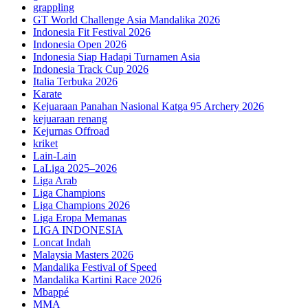
grappling
GT World Challenge Asia Mandalika 2026
Indonesia Fit Festival 2026
Indonesia Open 2026
Indonesia Siap Hadapi Turnamen Asia
Indonesia Track Cup 2026
Italia Terbuka 2026
Karate
Kejuaraan Panahan Nasional Katga 95 Archery 2026
kejuaraan renang
Kejurnas Offroad
kriket
Lain-Lain
LaLiga 2025–2026
Liga Arab
Liga Champions
Liga Champions 2026
Liga Eropa Memanas
LIGA INDONESIA
Loncat Indah
Malaysia Masters 2026
Mandalika Festival of Speed
Mandalika Kartini Race 2026
Mbappé
MMA