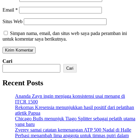
Email
*
Situs Web
Simpan nama, email, dan situs web saya pada peramban ini
untuk komentar saya berikutnya.
Cari
Cari
Recent Posts
Ananda Zayn ingin menjaga konsistensi usai menang di
ITCR 1500
Rekornas Kresensia menunjukkan hasil positif dari pelatihan
atletik Papua
Chicago Bulls menunjuk Tiago Splitter sebagai pelatih utama
yang baru
Zverev samai catatan kemenangan ATP 500 Nadal di Halle
Perbasi menambah lima anggota untuk timnas putri dalam