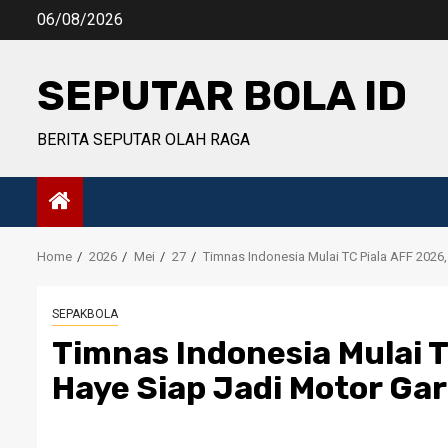
Skip
06/08/2026
to
content
SEPUTAR BOLA ID
BERITA SEPUTAR OLAH RAGA
Home
2026
Mei
27
Timnas Indonesia Mulai TC Piala AFF 2026
SEPAKBOLA
Timnas Indonesia Mulai 
Haye Siap Jadi Motor Ga