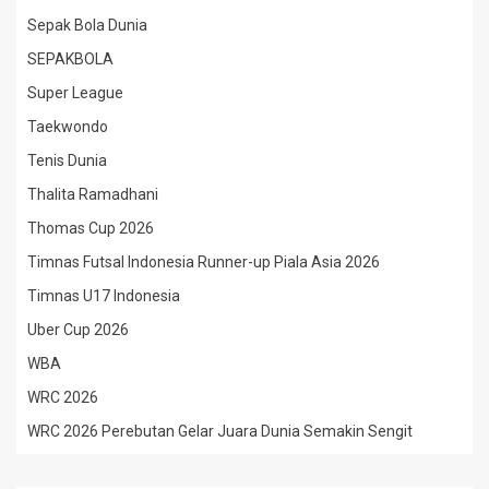
Sepak Bola Dunia
SEPAKBOLA
Super League
Taekwondo
Tenis Dunia
Thalita Ramadhani
Thomas Cup 2026
Timnas Futsal Indonesia Runner-up Piala Asia 2026
Timnas U17 Indonesia
Uber Cup 2026
WBA
WRC 2026
WRC 2026 Perebutan Gelar Juara Dunia Semakin Sengit