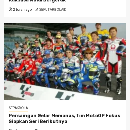
2 bulan ago
SEPUTARBOLAID
SEPAKBOLA
Persaingan Gelar Memanas, Tim MotoGP Fokus
Siapkan Seri Berikutnya