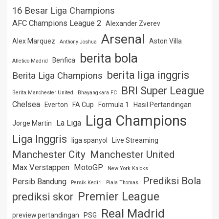
16 Besar Liga Champions
AFC Champions League 2
Alexander Zverev
Arsenal
Alex Marquez
Aston Villa
Anthony Joshua
berita bola
Benfica
Atletico Madrid
berita liga inggris
Berita Liga Champions
BRI Super League
Berita Manchester United
Bhayangkara FC
Chelsea
Everton
FA Cup
Formula 1
Hasil Pertandingan
Liga Champions
La Liga
Jorge Martin
Liga Inggris
liga spanyol
Live Streaming
Manchester City
Manchester United
Max Verstappen
MotoGP
New York Knicks
Prediksi Bola
Persib Bandung
Persik Kediri
Piala Thomas
Premier League
prediksi skor
Real Madrid
preview pertandingan
PSG