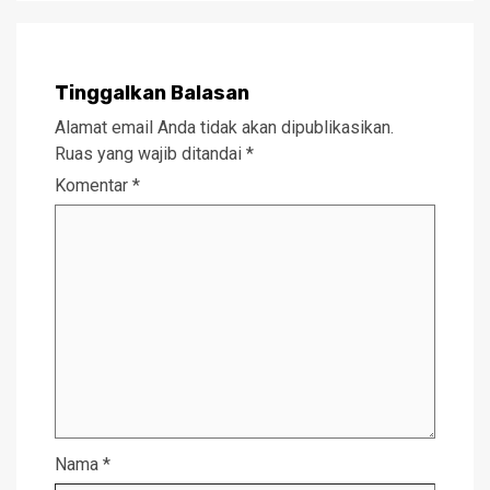
Tinggalkan Balasan
Alamat email Anda tidak akan dipublikasikan.
Ruas yang wajib ditandai
*
Komentar
*
Nama
*