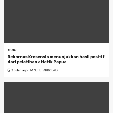
Atletik
Rekornas Kresensia menunjukkan hasil positif
dari pelatihan atletik Papua
2 bulan ago
SEPUTARBOLAID