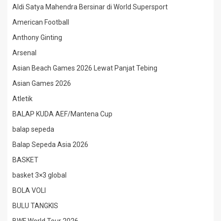
Aldi Satya Mahendra Bersinar di World Supersport
American Football
Anthony Ginting
Arsenal
Asian Beach Games 2026 Lewat Panjat Tebing
Asian Games 2026
Atletik
BALAP KUDA AEF/Mantena Cup
balap sepeda
Balap Sepeda Asia 2026
BASKET
basket 3×3 global
BOLA VOLI
BULU TANGKIS
BWF World Tour 2026