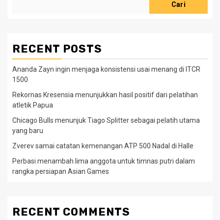
Cari
RECENT POSTS
Ananda Zayn ingin menjaga konsistensi usai menang di ITCR
1500
Rekornas Kresensia menunjukkan hasil positif dari pelatihan
atletik Papua
Chicago Bulls menunjuk Tiago Splitter sebagai pelatih utama
yang baru
Zverev samai catatan kemenangan ATP 500 Nadal di Halle
Perbasi menambah lima anggota untuk timnas putri dalam
rangka persiapan Asian Games
RECENT COMMENTS