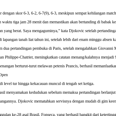
r dengan skor 6-3, 6-2, 6-7(9), 6-3, meskipun sempat kehilangan match
m waktu tiga jam 28 menit dan memastikan akan bertanding di babak k
n yang berat. Saya mengaguminya,” kata Djokovic setelah pertandingan
apangan tanah liat tahun ini, setelah lebih dari enam minggu absen k
lam dua pertandingan pembuka di Paris, setelah mengalahkan Giovanni M
n Philippe-Chatrier, meningkatkan catatan menang/kalahnya menjadi 9
emenangan berturut-turut melawan petenis Prancis, berhasil memanfaatk
 Open
i level tur hingga kekacauan muncul di tengah set ketiga.
rhasil menyamakan kedudukan sebelum memaksa pertandingan berlanjut 
juangannya. Djokovic mematahkan servisnya dengan mudah di gim keem
gulan ke-28 asal Brasil, Fonseca, yang berhasil bangkit dari keterting