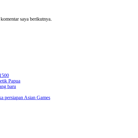
 komentar saya berikutnya.
 1500
letik Papua
ang baru
gka persiapan Asian Games