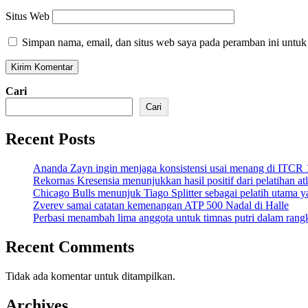
Situs Web
Simpan nama, email, dan situs web saya pada peramban ini untuk
Cari
Cari
Recent Posts
Ananda Zayn ingin menjaga konsistensi usai menang di ITCR
Rekornas Kresensia menunjukkan hasil positif dari pelatihan at
Chicago Bulls menunjuk Tiago Splitter sebagai pelatih utama y
Zverev samai catatan kemenangan ATP 500 Nadal di Halle
Perbasi menambah lima anggota untuk timnas putri dalam ran
Recent Comments
Tidak ada komentar untuk ditampilkan.
Archives