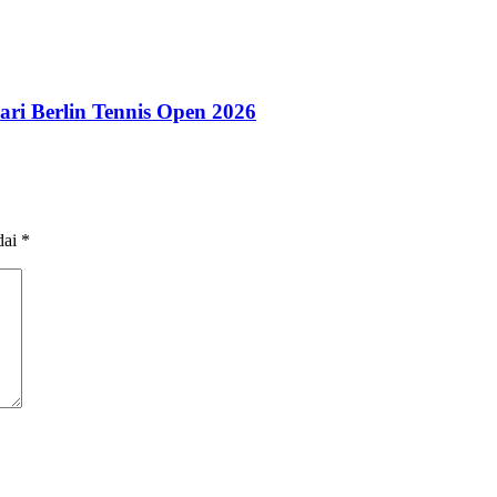
ari Berlin Tennis Open 2026
dai
*