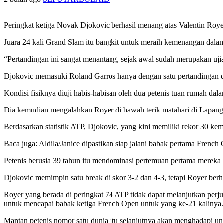
Peringkat ketiga Novak Djokovic berhasil menang atas Valentin Roye
Juara 24 kali Grand Slam itu bangkit untuk meraih kemenangan dala
“Pertandingan ini sangat menantang, sejak awal sudah merupakan ujia
Djokovic memasuki Roland Garros hanya dengan satu pertandingan di l
Kondisi fisiknya diuji habis-habisan oleh dua petenis tuan rumah da
Dia kemudian mengalahkan Royer di bawah terik matahari di Lapanga
Berdasarkan statistik ATP, Djokovic, yang kini memiliki rekor 30 k
Baca juga: Aldila/Janice dipastikan siap jalani babak pertama French
Petenis berusia 39 tahun itu mendominasi pertemuan pertama mereka d
Djokovic memimpin satu break di skor 3-2 dan 4-3, tetapi Royer be
Royer yang berada di peringkat 74 ATP tidak dapat melanjutkan per
untuk mencapai babak ketiga French Open untuk yang ke-21 kalinya.
Mantan petenis nomor satu dunia itu selanjutnya akan menghadapi ung