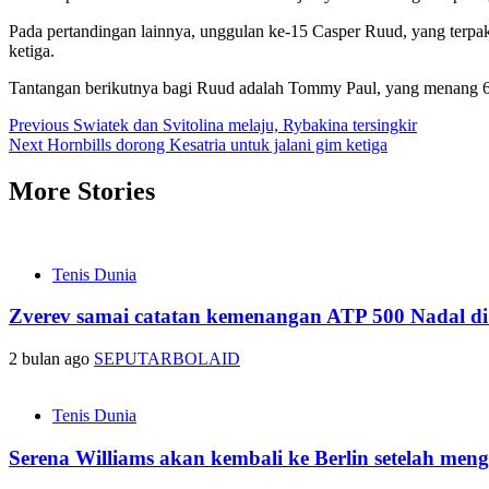
Pada pertandingan lainnya, unggulan ke-15 Casper Ruud, yang terp
ketiga.
Tantangan berikutnya bagi Ruud adalah Tommy Paul, yang menang 6-3,
Post
Previous
Swiatek dan Svitolina melaju, Rybakina tersingkir
Next
Hornbills dorong Kesatria untuk jalani gim ketiga
navigation
More Stories
Tenis Dunia
Zverev samai catatan kemenangan ATP 500 Nadal di
2 bulan ago
SEPUTARBOLAID
Tenis Dunia
Serena Williams akan kembali ke Berlin setelah men