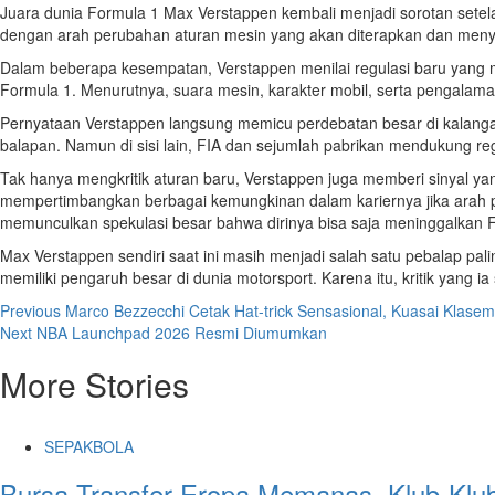
Juara dunia Formula 1 Max Verstappen kembali menjadi sorotan setel
dengan arah perubahan aturan mesin yang akan diterapkan dan menyebut
Dalam beberapa kesempatan, Verstappen menilai regulasi baru yang me
Formula 1. Menurutnya, suara mesin, karakter mobil, serta pengal
Pernyataan Verstappen langsung memicu perdebatan besar di kalang
balapan. Namun di sisi lain, FIA dan sejumlah pabrikan mendukung r
Tak hanya mengkritik aturan baru, Verstappen juga memberi sinyal 
mempertimbangkan berbagai kemungkinan dalam kariernya jika arah 
memunculkan spekulasi besar bahwa dirinya bisa saja meninggalkan F1
Max Verstappen sendiri saat ini masih menjadi salah satu pebalap pa
memiliki pengaruh besar di dunia motorsport. Karena itu, kritik yang 
Post
Previous
Marco Bezzecchi Cetak Hat-trick Sensasional, Kuasai Klas
Next
NBA Launchpad 2026 Resmi Diumumkan
navigation
More Stories
SEPAKBOLA
Bursa Transfer Eropa Memanas, Klub-Klu