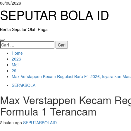
Skip
06/08/2026
to
SEPUTAR BOLA ID
content
Berita Seputar Olah Raga
Primary
Cari
Menu
untuk:
Home
2026
Mei
29
Max Verstappen Kecam Regulasi Baru F1 2026, Isyaratkan Ma
SEPAKBOLA
Max Verstappen Kecam Regu
Formula 1 Terancam
2 bulan ago
SEPUTARBOLAID