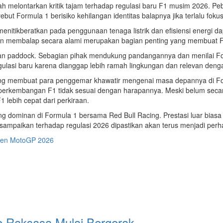
ah melontarkan kritik tajam terhadap regulasi baru F1 musim 2026. 
 Formula 1 berisiko kehilangan identitas balapnya jika terlalu fokus
nitikberatkan pada penggunaan tenaga listrik dan efisiensi energi da
aman membalap secara alami merupakan bagian penting yang membuat 
an paddock. Sebagian pihak mendukung pandangannya dan menilai Fo
egulasi baru karena dianggap lebih ramah lingkungan dan relevan den
yang membuat para penggemar khawatir mengenai masa depannya di Fo
perkembangan F1 tidak sesuai dengan harapannya. Meski belum seca
 lebih cepat dari perkiraan.
ling dominan di Formula 1 bersama Red Bull Racing. Prestasi luar bi
ia sampaikan terhadap regulasi 2026 dipastikan akan terus menjadi per
emen MotoGP 2026
b Raksasa Mulai Bergerak