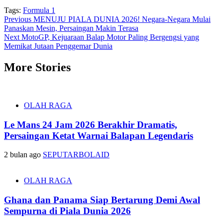
Tags:
Formula 1
Post
Previous
MENUJU PIALA DUNIA 2026! Negara-Negara Mulai
Panaskan Mesin, Persaingan Makin Terasa
navigation
Next
MotoGP, Kejuaraan Balap Motor Paling Bergengsi yang
Memikat Jutaan Penggemar Dunia
More Stories
OLAH RAGA
Le Mans 24 Jam 2026 Berakhir Dramatis,
Persaingan Ketat Warnai Balapan Legendaris
2 bulan ago
SEPUTARBOLAID
OLAH RAGA
Ghana dan Panama Siap Bertarung Demi Awal
Sempurna di Piala Dunia 2026