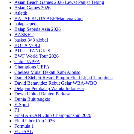
Asian Beach Games 2026 Lewat Panjat Tebing
Asian Games 2026
Atletik
BALAP KUDA AEF/Mantena Cup
balap sepeda
Balap Sepeda Asia 2026
BASKET
basket 3×3 global
BOLA VOLI
BULU TANGKIS
BWF World Tour 2026
Catur JAPFA
Champions UEFA
Chelsea Mulai Dekati Xabi Alonso
Daniel Siebert Resmi Pimpin Final Liga Champions
David Benavidez Rebut Gelar WBA-WBO
Delapan Pembalap Wanita Indonesia
Dewa United Banten Perkasa
Dunia Bulutangkis
E-Sport
F1
Final ASEAN Club Championship 2026
Final Uber Cup 2026
Formula 1
FUTSAL