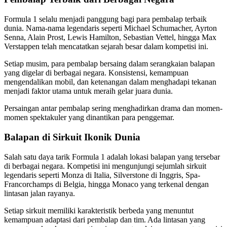
Formula 1 selalu menjadi panggung bagi para pembalap terbaik
dunia. Nama-nama legendaris seperti Michael Schumacher, Ayrton
Senna, Alain Prost, Lewis Hamilton, Sebastian Vettel, hingga Max
Verstappen telah mencatatkan sejarah besar dalam kompetisi ini.
Setiap musim, para pembalap bersaing dalam serangkaian balapan
yang digelar di berbagai negara. Konsistensi, kemampuan
mengendalikan mobil, dan ketenangan dalam menghadapi tekanan
menjadi faktor utama untuk meraih gelar juara dunia.
Persaingan antar pembalap sering menghadirkan drama dan momen-
momen spektakuler yang dinantikan para penggemar.
Balapan di Sirkuit Ikonik Dunia
Salah satu daya tarik Formula 1 adalah lokasi balapan yang tersebar
di berbagai negara. Kompetisi ini mengunjungi sejumlah sirkuit
legendaris seperti Monza di Italia, Silverstone di Inggris, Spa-
Francorchamps di Belgia, hingga Monaco yang terkenal dengan
lintasan jalan rayanya.
Setiap sirkuit memiliki karakteristik berbeda yang menuntut
kemampuan adaptasi dari pembalap dan tim. Ada lintasan yang