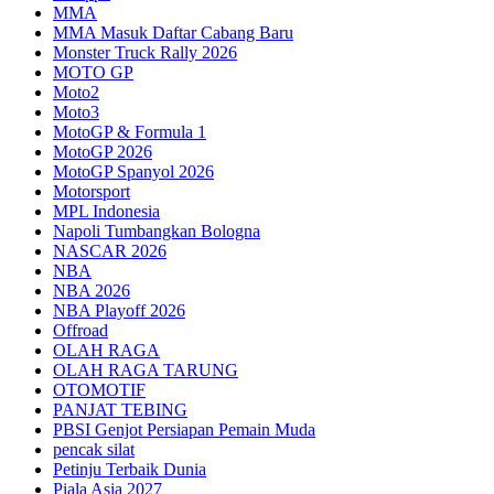
MMA
MMA Masuk Daftar Cabang Baru
Monster Truck Rally 2026
MOTO GP
Moto2
Moto3
MotoGP & Formula 1
MotoGP 2026
MotoGP Spanyol 2026
Motorsport
MPL Indonesia
Napoli Tumbangkan Bologna
NASCAR 2026
NBA
NBA 2026
NBA Playoff 2026
Offroad
OLAH RAGA
OLAH RAGA TARUNG
OTOMOTIF
PANJAT TEBING
PBSI Genjot Persiapan Pemain Muda
pencak silat
Petinju Terbaik Dunia
Piala Asia 2027