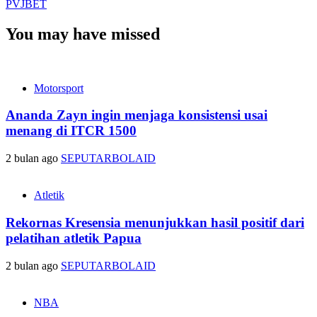
PVJBET
You may have missed
Motorsport
Ananda Zayn ingin menjaga konsistensi usai
menang di ITCR 1500
2 bulan ago
SEPUTARBOLAID
Atletik
Rekornas Kresensia menunjukkan hasil positif dari
pelatihan atletik Papua
2 bulan ago
SEPUTARBOLAID
NBA