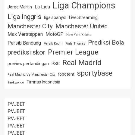
Liga Champions
La Liga
Jorge Martin
Liga Inggris
liga spanyol
Live Streaming
Manchester City
Manchester United
Max Verstappen
MotoGP
New York Knicks
Prediksi Bola
Persib Bandung
Persik Kediri
Piala Thomas
Premier League
prediksi skor
Real Madrid
preview pertandingan
PSG
sportybase
robotent
Real Madrid Vs Manchester City
Timnas Indonesia
Taekwondo
PVJBET
PVJBET
PVJBET
PVJBET
PVJBET