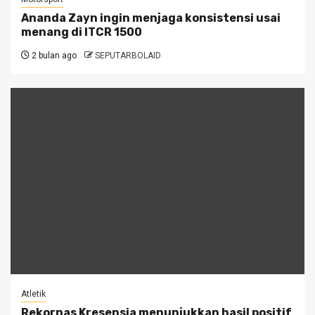
Ananda Zayn ingin menjaga konsistensi usai
menang di ITCR 1500
2 bulan ago
SEPUTARBOLAID
Atletik
Rekornas Kresensia menunjukkan hasil positif