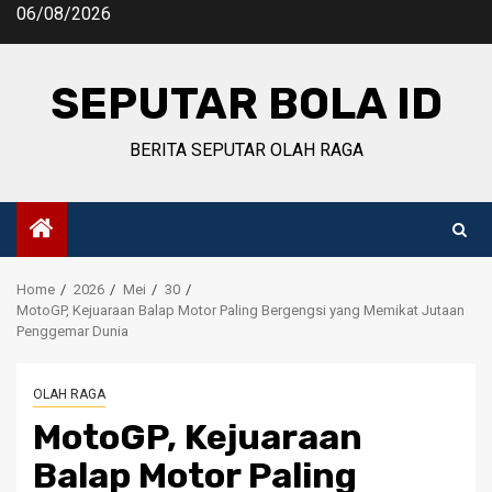
Skip
06/08/2026
to
content
SEPUTAR BOLA ID
BERITA SEPUTAR OLAH RAGA
Home
2026
Mei
30
MotoGP, Kejuaraan Balap Motor Paling Bergengsi yang Memikat Jutaan
Penggemar Dunia
OLAH RAGA
MotoGP, Kejuaraan
Balap Motor Paling