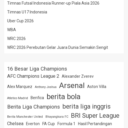
Timnas Futsal Indonesia Runner-up Piala Asia 2026
Timnas U17 Indonesia
Uber Cup 2026
WBA
WRC 2026
WRC 2026 Perebutan Gelar Juara Dunia Semakin Sengit
16 Besar Liga Champions
AFC Champions League 2
Alexander Zverev
Arsenal
Alex Marquez
Aston Villa
Anthony Joshua
berita bola
Benfica
Atletico Madrid
berita liga inggris
Berita Liga Champions
BRI Super League
Berita Manchester United
Bhayangkara FC
Chelsea
Everton
FA Cup
Formula 1
Hasil Pertandingan