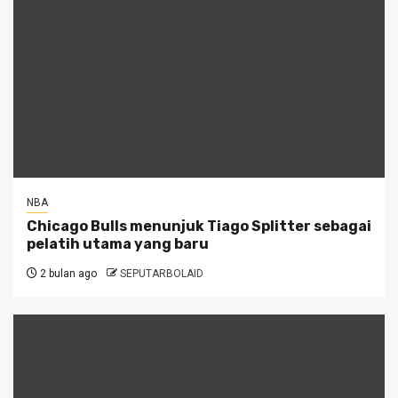
NBA
Chicago Bulls menunjuk Tiago Splitter sebagai
pelatih utama yang baru
2 bulan ago
SEPUTARBOLAID