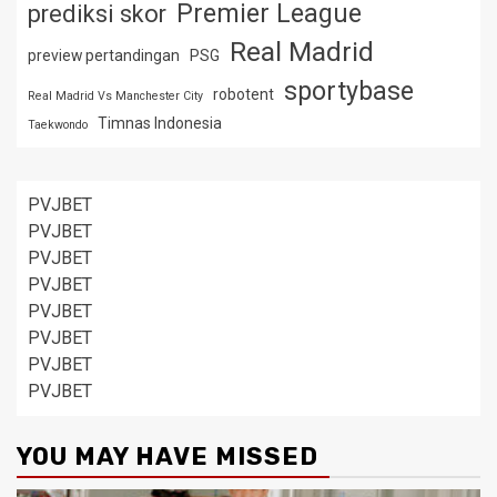
Premier League
prediksi skor
Real Madrid
preview pertandingan
PSG
sportybase
robotent
Real Madrid Vs Manchester City
Timnas Indonesia
Taekwondo
PVJBET
PVJBET
PVJBET
PVJBET
PVJBET
PVJBET
PVJBET
PVJBET
YOU MAY HAVE MISSED