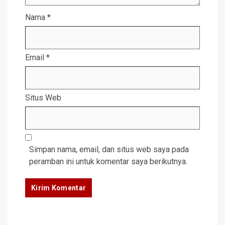
Nama
*
Email
*
Situs Web
Simpan nama, email, dan situs web saya pada
peramban ini untuk komentar saya berikutnya.