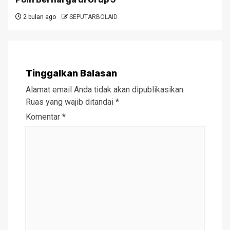
2 bulan ago
SEPUTARBOLAID
Tinggalkan Balasan
Alamat email Anda tidak akan dipublikasikan.
Ruas yang wajib ditandai
*
Komentar
*