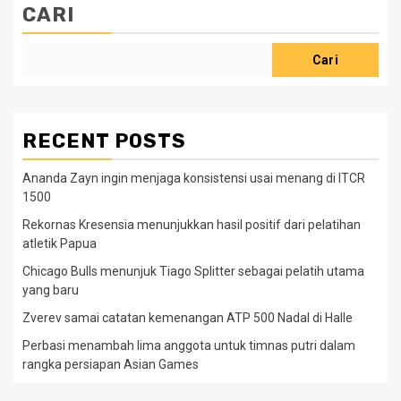
CARI
Cari
RECENT POSTS
Ananda Zayn ingin menjaga konsistensi usai menang di ITCR
1500
Rekornas Kresensia menunjukkan hasil positif dari pelatihan
atletik Papua
Chicago Bulls menunjuk Tiago Splitter sebagai pelatih utama
yang baru
Zverev samai catatan kemenangan ATP 500 Nadal di Halle
Perbasi menambah lima anggota untuk timnas putri dalam
rangka persiapan Asian Games