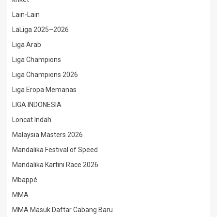
Lain-Lain
LaLiga 2025–2026
Liga Arab
Liga Champions
Liga Champions 2026
Liga Eropa Memanas
LIGA INDONESIA
Loncat Indah
Malaysia Masters 2026
Mandalika Festival of Speed
Mandalika Kartini Race 2026
Mbappé
MMA
MMA Masuk Daftar Cabang Baru