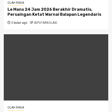
OLAH RAGA
Le Mans 24 Jam 2026 Berakhir Dramatis,
Persaingan Ketat Warnai Balapan Legendaris
2 bulan ago
SEPUTARBOLAID
OLAH RAGA