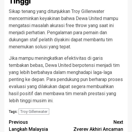
Tinggi
Sikap tenang yang ditunjukkan Troy Gillenwater
mencerminkan keyakinan bahwa Dewa United mampu
mengatasi masalah akurasi free throw yang saat ini
menjadi perhatian. Pengalaman para pemain dan
dukungan staf pelatih diyakini dapat membantu tim
menemukan solusi yang tepat.
Jika mampu meningkatkan efektivitas di garis
tembakan bebas, Dewa United berpotensi menjadi tim
yang lebih berbahaya dalam menghadapi laga-laga
penting ke depan. Para pendukung pun berharap proses
evaluasi yang dilakukan dapat segera membuahkan
hasil positif dan membawa tim meraih prestasi yang
lebih tinggi musim ini.
Troy Gillenwater
Tags:
Post
Previous
Next
Langkah Malaysia
Zverev Akhiri Ancaman