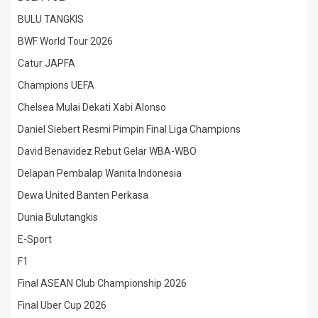
BULU TANGKIS
BWF World Tour 2026
Catur JAPFA
Champions UEFA
Chelsea Mulai Dekati Xabi Alonso
Daniel Siebert Resmi Pimpin Final Liga Champions
David Benavidez Rebut Gelar WBA-WBO
Delapan Pembalap Wanita Indonesia
Dewa United Banten Perkasa
Dunia Bulutangkis
E-Sport
F1
Final ASEAN Club Championship 2026
Final Uber Cup 2026