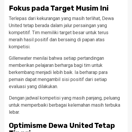
Fokus pada Target Musim Ini
Terlepas dari kekurangan yang masih terlihat, Dewa
United tetap berada dalam jalur persaingan yang
kompetitif. Tim memiliki target besar untuk terus
meraih hasil positif dan bersaing di papan atas
kompetisi.
Gillenwater menilai bahwa setiap pertandingan
memberikan pelajaran berharga bagi tim untuk
berkembang menjadi lebih baik. Ia berharap para
pemain dapat mengambil sisi positif dari setiap
evaluasi yang dilakukan.
Dengan jadwal kompetisi yang masih panjang, peluang
untuk memperbaiki berbagai kelemahan masih terbuka
lebar.
Optimisme Dewa United Tetap