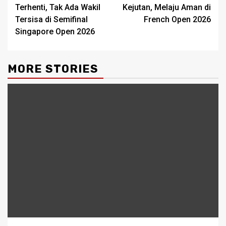
navigation
Terhenti, Tak Ada Wakil
Kejutan, Melaju Aman di
Tersisa di Semifinal
French Open 2026
Singapore Open 2026
MORE STORIES