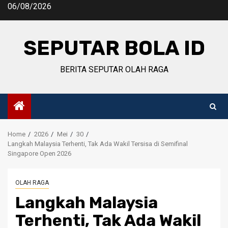
Skip
06/08/2026
to
content
SEPUTAR BOLA ID
BERITA SEPUTAR OLAH RAGA
Home
2026
Mei
30
Langkah Malaysia Terhenti, Tak Ada Wakil Tersisa di Semifinal
Singapore Open 2026
OLAH RAGA
Langkah Malaysia
Terhenti, Tak Ada Wakil