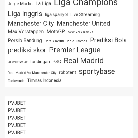
Liga Champions
La Liga
Jorge Martin
Liga Inggris
liga spanyol
Live Streaming
Manchester City
Manchester United
Max Verstappen
MotoGP
New York Knicks
Prediksi Bola
Persib Bandung
Persik Kediri
Piala Thomas
Premier League
prediksi skor
Real Madrid
preview pertandingan
PSG
sportybase
robotent
Real Madrid Vs Manchester City
Timnas Indonesia
Taekwondo
PVJBET
PVJBET
PVJBET
PVJBET
PVJBET