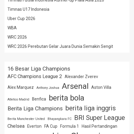
Timnas Futsal Indonesia Runner-up Piala Asia 2026
Timnas U17 Indonesia
Uber Cup 2026
WBA
WRC 2026
WRC 2026 Perebutan Gelar Juara Dunia Semakin Sengit
16 Besar Liga Champions
AFC Champions League 2
Alexander Zverev
Arsenal
Alex Marquez
Aston Villa
Anthony Joshua
berita bola
Benfica
Atletico Madrid
berita liga inggris
Berita Liga Champions
BRI Super League
Berita Manchester United
Bhayangkara FC
Chelsea
Everton
FA Cup
Formula 1
Hasil Pertandingan