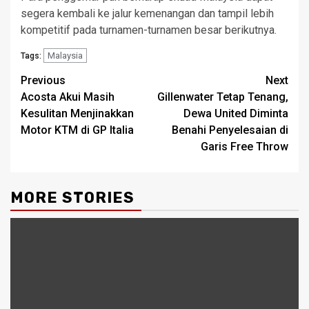
segera kembali ke jalur kemenangan dan tampil lebih
kompetitif pada turnamen-turnamen besar berikutnya.
Malaysia
Tags:
Post
Previous
Next
Acosta Akui Masih
Gillenwater Tetap Tenang,
navigation
Kesulitan Menjinakkan
Dewa United Diminta
Motor KTM di GP Italia
Benahi Penyelesaian di
Garis Free Throw
MORE STORIES