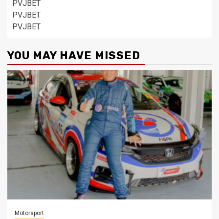
PVJBET
PVJBET
PVJBET
YOU MAY HAVE MISSED
Motorsport