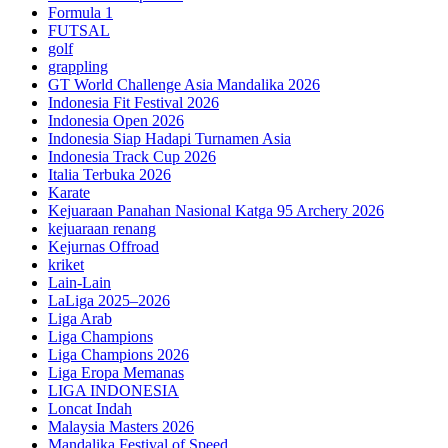
Formula 1
FUTSAL
golf
grappling
GT World Challenge Asia Mandalika 2026
Indonesia Fit Festival 2026
Indonesia Open 2026
Indonesia Siap Hadapi Turnamen Asia
Indonesia Track Cup 2026
Italia Terbuka 2026
Karate
Kejuaraan Panahan Nasional Katga 95 Archery 2026
kejuaraan renang
Kejurnas Offroad
kriket
Lain-Lain
LaLiga 2025–2026
Liga Arab
Liga Champions
Liga Champions 2026
Liga Eropa Memanas
LIGA INDONESIA
Loncat Indah
Malaysia Masters 2026
Mandalika Festival of Speed