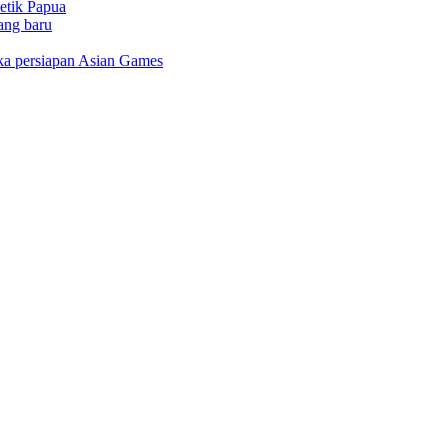
letik Papua
ang baru
gka persiapan Asian Games