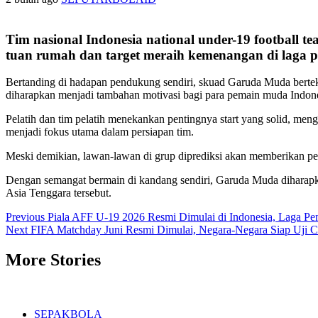
Tim nasional Indonesia national under-19 football 
tuan rumah dan target meraih kemenangan di laga 
Bertanding di hadapan pendukung sendiri, skuad Garuda Muda berteka
diharapkan menjadi tambahan motivasi bagi para pemain muda Indone
Pelatih dan tim pelatih menekankan pentingnya start yang solid, meng
menjadi fokus utama dalam persiapan tim.
Meski demikian, lawan-lawan di grup diprediksi akan memberikan perla
Dengan semangat bermain di kandang sendiri, Garuda Muda diharapk
Asia Tenggara tersebut.
Post
Previous
Piala AFF U-19 2026 Resmi Dimulai di Indonesia, Laga P
Next
FIFA Matchday Juni Resmi Dimulai, Negara-Negara Siap Uji C
navigation
More Stories
SEPAKBOLA