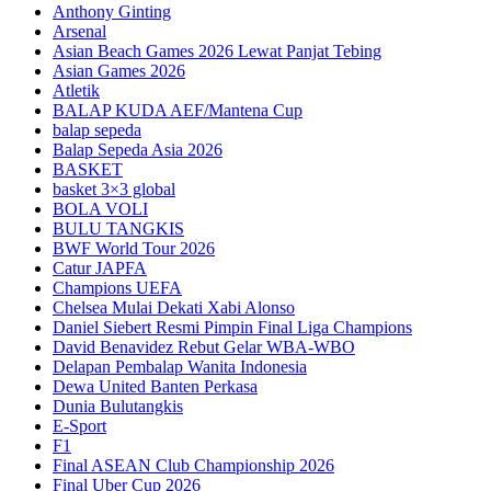
Anthony Ginting
Arsenal
Asian Beach Games 2026 Lewat Panjat Tebing
Asian Games 2026
Atletik
BALAP KUDA AEF/Mantena Cup
balap sepeda
Balap Sepeda Asia 2026
BASKET
basket 3×3 global
BOLA VOLI
BULU TANGKIS
BWF World Tour 2026
Catur JAPFA
Champions UEFA
Chelsea Mulai Dekati Xabi Alonso
Daniel Siebert Resmi Pimpin Final Liga Champions
David Benavidez Rebut Gelar WBA-WBO
Delapan Pembalap Wanita Indonesia
Dewa United Banten Perkasa
Dunia Bulutangkis
E-Sport
F1
Final ASEAN Club Championship 2026
Final Uber Cup 2026