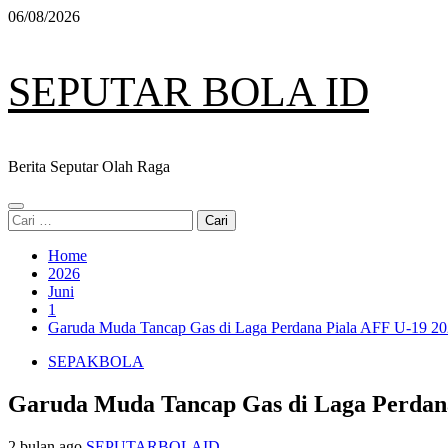
Skip
06/08/2026
to
content
SEPUTAR BOLA ID
Berita Seputar Olah Raga
Primary
Cari
Menu
untuk:
Home
2026
Juni
1
Garuda Muda Tancap Gas di Laga Perdana Piala AFF U-19 2
SEPAKBOLA
Garuda Muda Tancap Gas di Laga Perdana
2 bulan ago
SEPUTARBOLAID