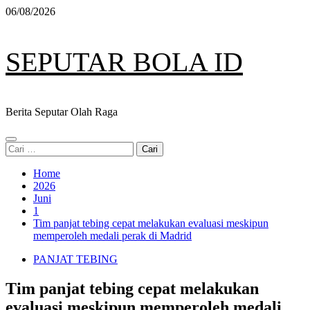
Skip
06/08/2026
to
content
SEPUTAR BOLA ID
Berita Seputar Olah Raga
Primary
Cari
Menu
untuk:
Home
2026
Juni
1
Tim panjat tebing cepat melakukan evaluasi meskipun
memperoleh medali perak di Madrid
PANJAT TEBING
Tim panjat tebing cepat melakukan
evaluasi meskipun memperoleh medali