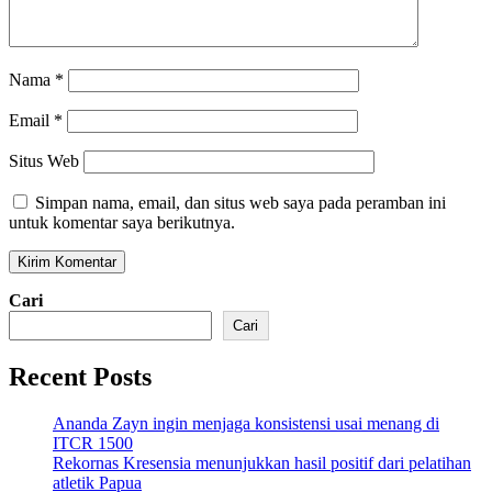
Nama
*
Email
*
Situs Web
Simpan nama, email, dan situs web saya pada peramban ini
untuk komentar saya berikutnya.
Cari
Cari
Recent Posts
Ananda Zayn ingin menjaga konsistensi usai menang di
ITCR 1500
Rekornas Kresensia menunjukkan hasil positif dari pelatihan
atletik Papua