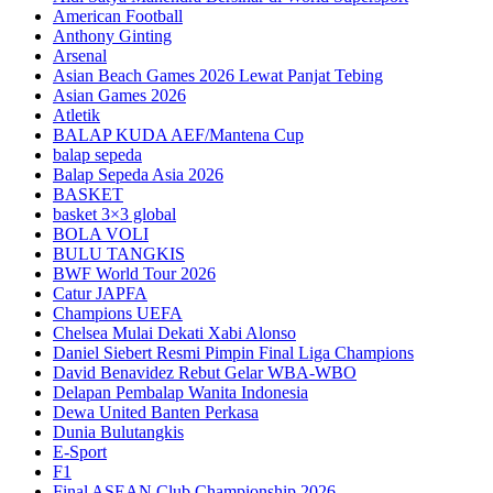
American Football
Anthony Ginting
Arsenal
Asian Beach Games 2026 Lewat Panjat Tebing
Asian Games 2026
Atletik
BALAP KUDA AEF/Mantena Cup
balap sepeda
Balap Sepeda Asia 2026
BASKET
basket 3×3 global
BOLA VOLI
BULU TANGKIS
BWF World Tour 2026
Catur JAPFA
Champions UEFA
Chelsea Mulai Dekati Xabi Alonso
Daniel Siebert Resmi Pimpin Final Liga Champions
David Benavidez Rebut Gelar WBA-WBO
Delapan Pembalap Wanita Indonesia
Dewa United Banten Perkasa
Dunia Bulutangkis
E-Sport
F1
Final ASEAN Club Championship 2026