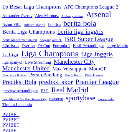
16 Besar Liga Champions
AFC Champions League 2
Arsenal
Alexander Zverev
Alex Marquez
Anthony Joshua
berita bola
Aston Villa
Benfica
Atletico Madrid
berita liga inggris
Berita Liga Champions
BRI Super League
Berita Manchester United
Bhayangkara FC
Chelsea
Everton
FA Cup
Formula 1
Hasil Pertandingan
Jorge Martin
Liga Champions
Liga Inggris
La Liga
Manchester City
liga spanyol
Live Streaming
Manchester United
Max Verstappen
MotoGP
Persib Bandung
New York Knicks
Persik Kediri
Piala Thomas
Premier League
prediksi skor
Prediksi Bola
Real Madrid
preview pertandingan
PSG
sportybase
robotent
Real Madrid Vs Manchester City
Taekwondo
Timnas Indonesia
PVJBET
PVJBET
PVJBET
PVJBET