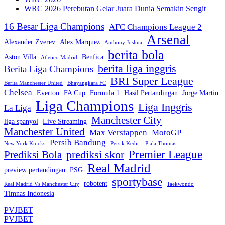
WRC 2026 Perebutan Gelar Juara Dunia Semakin Sengit
16 Besar Liga Champions
AFC Champions League 2
Arsenal
Alexander Zverev
Alex Marquez
Anthony Joshua
berita bola
Aston Villa
Benfica
Atletico Madrid
berita liga inggris
Berita Liga Champions
BRI Super League
Berita Manchester United
Bhayangkara FC
Chelsea
Everton
FA Cup
Formula 1
Hasil Pertandingan
Jorge Martin
Liga Champions
Liga Inggris
La Liga
Manchester City
liga spanyol
Live Streaming
Manchester United
Max Verstappen
MotoGP
Persib Bandung
New York Knicks
Persik Kediri
Piala Thomas
Premier League
prediksi skor
Prediksi Bola
Real Madrid
preview pertandingan
PSG
sportybase
robotent
Real Madrid Vs Manchester City
Taekwondo
Timnas Indonesia
PVJBET
PVJBET