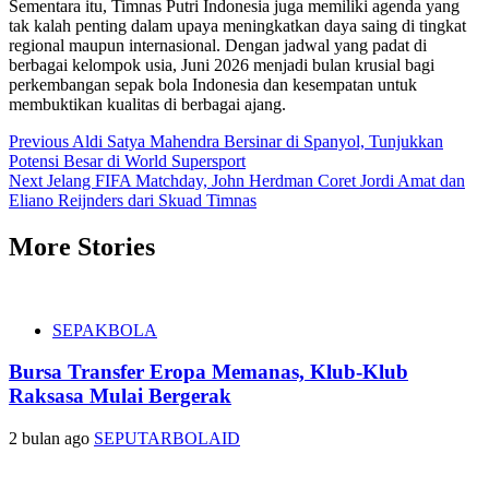
Sementara itu, Timnas Putri Indonesia juga memiliki agenda yang
tak kalah penting dalam upaya meningkatkan daya saing di tingkat
regional maupun internasional. Dengan jadwal yang padat di
berbagai kelompok usia, Juni 2026 menjadi bulan krusial bagi
perkembangan sepak bola Indonesia dan kesempatan untuk
membuktikan kualitas di berbagai ajang.
Post
Previous
Aldi Satya Mahendra Bersinar di Spanyol, Tunjukkan
Potensi Besar di World Supersport
navigation
Next
Jelang FIFA Matchday, John Herdman Coret Jordi Amat dan
Eliano Reijnders dari Skuad Timnas
More Stories
SEPAKBOLA
Bursa Transfer Eropa Memanas, Klub-Klub
Raksasa Mulai Bergerak
2 bulan ago
SEPUTARBOLAID