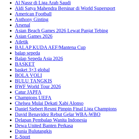
Al Nassr di Liga Arab Saudi
Aldi Satya Mahendra Bersinar di World Supersport
American Football
Anthony Ginting
Arsenal
Asian Beach Games 2026 Lewat Panjat Tebing
Asian Games 2026
Atletik
BALAP KUDA AEF/Mantena Cup
balap sepeda
Balap Sepeda Asia 2026
BASKET
basket 3×3 global
BOLA VOLI
BULU TANGKIS
BWF World Tour 2026
Catur JAPFA
Champions UEFA
Chelsea Mulai Dekati Xabi Alonso
Daniel Siebert Resmi Pimpin Final Liga Champions
David Benavidez Rebut Gelar WBA-WBO
Delapan Pembalap Wanita Indonesia
Dewa United Banten Perkasa
Dunia Bulutangkis
E-Sport