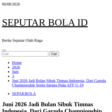
Skip
06/08/2026
to
content
SEPUTAR BOLA ID
Berita Seputar Olah Raga
Primary
Cari
Menu
untuk:
Home
2026
Juni
3
Juni 2026 Jadi Bulan Sibuk Timnas Indonesia, Dari Garuda
Championship Series hingga Piala AFF U-19
SEPAKBOLA
Juni 2026 Jadi Bulan Sibuk Timnas
Indonesia, Dari Garuda Championship